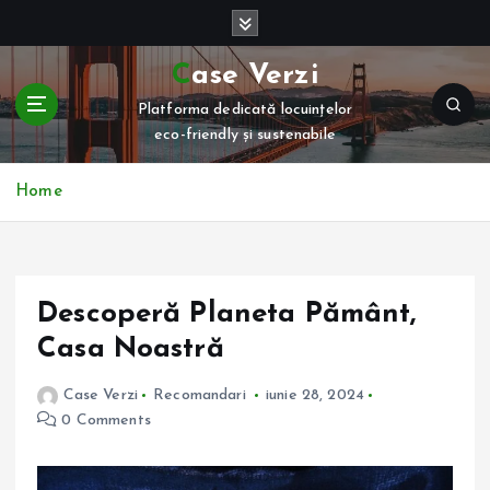
S
k
i
Case Verzi
p
Platforma dedicată locuințelor
t
eco-friendly și sustenabile
o
c
o
Home
n
t
e
n
Descoperă Planeta Pământ,
t
Casa Noastră
Case Verzi
Recomandari
iunie 28, 2024
0 Comments