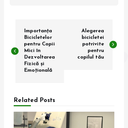
N
Importanța
Alegerea
a
Bicicletelor
bicicletei
pentru Copii
potrivite
Mici în
pentru
v
Dezvoltarea
copilul tău
Fizică și
i
Emoțională
g
a
Related Posts
r
e