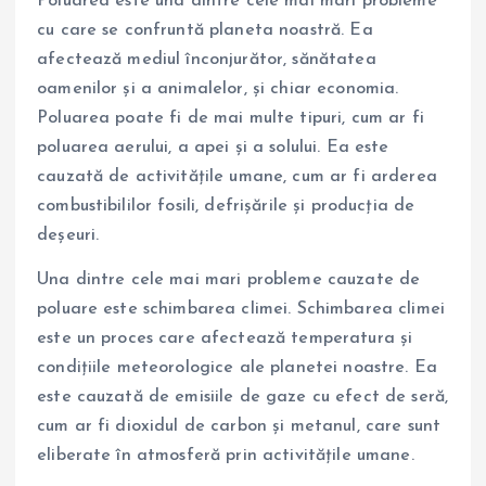
Poluarea este una dintre cele mai mari probleme
cu care se confruntă planeta noastră. Ea
afectează mediul înconjurător, sănătatea
oamenilor și a animalelor, și chiar economia.
Poluarea poate fi de mai multe tipuri, cum ar fi
poluarea aerului, a apei și a solului. Ea este
cauzată de activitățile umane, cum ar fi arderea
combustibililor fosili, defrișările și producția de
deșeuri.
Una dintre cele mai mari probleme cauzate de
poluare este schimbarea climei. Schimbarea climei
este un proces care afectează temperatura și
condițiile meteorologice ale planetei noastre. Ea
este cauzată de emisiile de gaze cu efect de seră,
cum ar fi dioxidul de carbon și metanul, care sunt
eliberate în atmosferă prin activitățile umane.