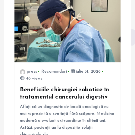
î
n
a
r
t
press
Recomandari
iulie 31, 2026
46 views
i
Beneficiile chirurgiei robotice în
c
tratamentul cancerului digestiv
Aflați că un diagnostic de boală oncologică nu
o
mai reprezintă o sentință fără scăpare. Medicina
modernă a evoluat extraordinar în ultimii ani.
l
Astăzi, pacienții au la dispoziție soluții
chirurgicale de…