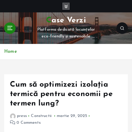
S
k
i
Case Verzi
p
Platforma dedicată locuințelor
t
eco-friendly și sustenabile
o
c
o
Home
n
t
e
n
Cum să optimizezi izolația
t
termică pentru economii pe
termen lung?
press
Constructii
martie 29, 2025
0 Comments