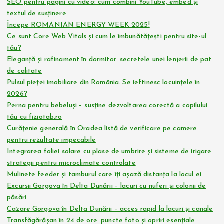
SEO pentru pagini cu video: cum combini YouTube, embed și
textul de susținere
Începe ROMANIAN ENERGY WEEK 2025!
Ce sunt Core Web Vitals și cum le îmbunătățești pentru site-ul
tău?
Eleganță și rafinament în dormitor: secretele unei lenjerii de pat
de calitate
Pulsul pieței imobiliare din România. Se ieftinesc locuințele în
2026?
Perna pentru bebeluși – susține dezvoltarea corectă a copilului
tău cu fiziotab.ro
Curățenie generală în Oradea listă de verificare pe camere
pentru rezultate impecabile
Integrarea foliei solare cu plase de umbrire și sisteme de irigare:
strategii pentru microclimate controlate
Mulinete feeder și tamburul care îți așază distanța la locul ei
Excursii Gorgova în Delta Dunării – lacuri cu nuferi și colonii de
păsări
Cazare Gorgova în Delta Dunării – acces rapid la lacuri și canale
Transfăgărășan în 24 de ore: puncte foto și opriri esențiale