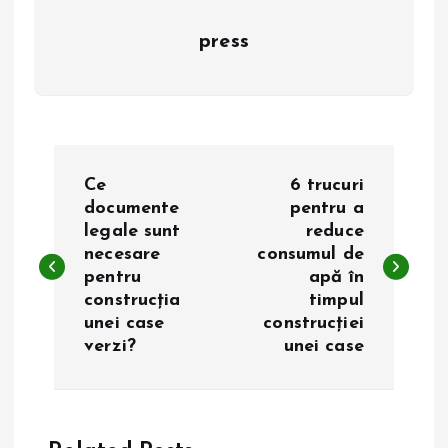
press
N
Ce
6 trucuri
a
documente
pentru a
legale sunt
reduce
necesare
consumul de
v
pentru
apă în
construcția
timpul
i
unei case
construcției
verzi?
unei case
g
a