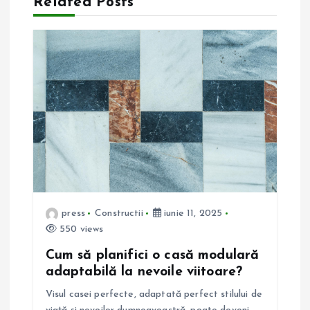
Related Posts
r
e
î
n
a
r
t
press
Constructii
iunie 11, 2025
550 views
i
Cum să planifici o casă modulară
adaptabilă la nevoile viitoare?
c
Visul casei perfecte, adaptată perfect stilului de