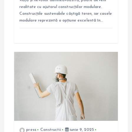
o
viață și nevoilor dumneavoastră, poate deveni
realitate cu ajutorul construcțiilor modulare.
l
Construcțiile sustenabile câștigă teren, iar casele
modulare reprezintă o opțiune excelentă în…
e
press
Constructii
iunie 9, 2025