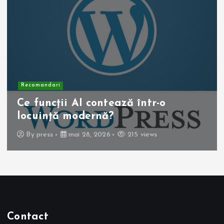
Recomandari
Operația de colecist laparoscopică:
beneficii pentru pacient
By
press
mai 10, 2026
255 views
Contact