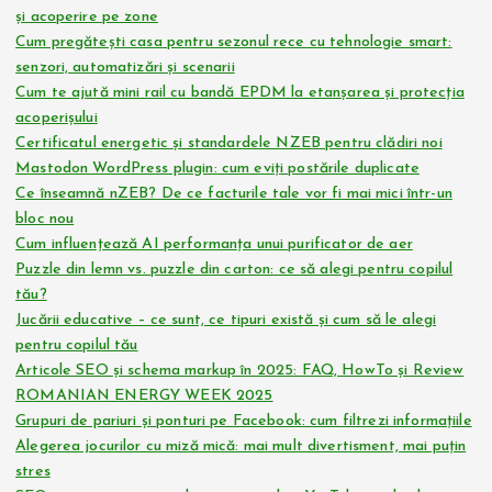
și acoperire pe zone
Cum pregătești casa pentru sezonul rece cu tehnologie smart:
senzori, automatizări și scenarii
Cum te ajută mini rail cu bandă EPDM la etanșarea și protecția
acoperișului
Certificatul energetic și standardele NZEB pentru clădiri noi
Mastodon WordPress plugin: cum eviți postările duplicate
Ce înseamnă nZEB? De ce facturile tale vor fi mai mici într-un
bloc nou
Cum influențează AI performanța unui purificator de aer
Puzzle din lemn vs. puzzle din carton: ce să alegi pentru copilul
tău?
Jucării educative – ce sunt, ce tipuri există și cum să le alegi
pentru copilul tău
Articole SEO și schema markup în 2025: FAQ, HowTo și Review
ROMANIAN ENERGY WEEK 2025
Grupuri de pariuri și ponturi pe Facebook: cum filtrezi informațiile
Alegerea jocurilor cu miză mică: mai mult divertisment, mai puțin
stres