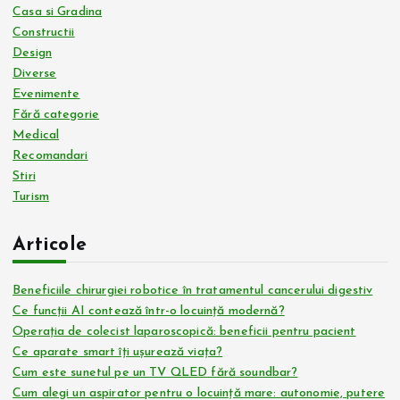
Casa si Gradina
Constructii
Design
Diverse
Evenimente
Fără categorie
Medical
Recomandari
Stiri
Turism
Articole
Beneficiile chirurgiei robotice în tratamentul cancerului digestiv
Ce funcții AI contează într-o locuință modernă?
Operația de colecist laparoscopică: beneficii pentru pacient
Ce aparate smart îți ușurează viața?
Cum este sunetul pe un TV QLED fără soundbar?
Cum alegi un aspirator pentru o locuință mare: autonomie, putere