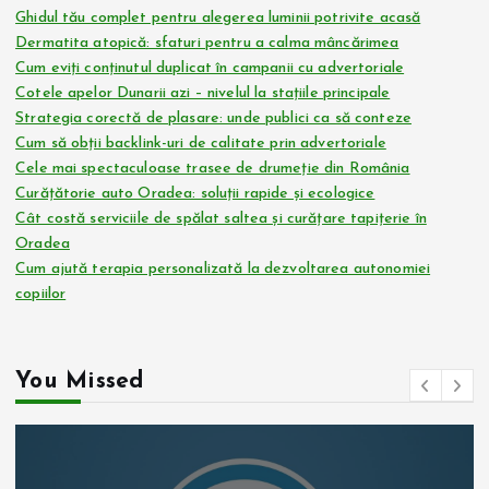
Ghidul tău complet pentru alegerea luminii potrivite acasă
Dermatita atopică: sfaturi pentru a calma mâncărimea
Cum eviți conținutul duplicat în campanii cu advertoriale
Cotele apelor Dunarii azi – nivelul la stațiile principale
Strategia corectă de plasare: unde publici ca să conteze
Cum să obții backlink-uri de calitate prin advertoriale
Cele mai spectaculoase trasee de drumeție din România
Curățătorie auto Oradea: soluții rapide și ecologice
Cât costă serviciile de spălat saltea și curățare tapițerie în
Oradea
Cum ajută terapia personalizată la dezvoltarea autonomiei
copiilor
You Missed