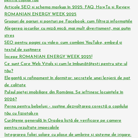
pentru copilul tău
Articole SEO și schema markup în 2025: FAQ, HowTo și Review
ROMANIAN ENERGY WEEK 2025
Grupuri de pariuri și ponturi pe Facebook: cum filtrezi informațiile
Alegerea jocurilor cu miză mică: mai mult divertisment, mai puțin
stres
SEO pentru pagini cu video: cum combini YouTube, embed și
textul de susținere
Începe ROMANIAN ENERGY WEEK 2025!
Ce sunt Core Web Vitals și cum le îmbunătățești pentru site-ul
tău?
Eleganță și rafinament în dormitor: secretele unei lenjerii de pat
de calitate
Pulsul pieței imobiliare din România. Se ieftinesc locuințele în
2026?
Perna pentru bebeluși – susține dezvoltarea corectă a copilului
tău cu fiziotab.ro
Curățenie generală în Oradea listă de verificare pe camere
pentru rezultate impecabile
Integrarea foliei solare cu plase de umbrire și sisteme de irigare: