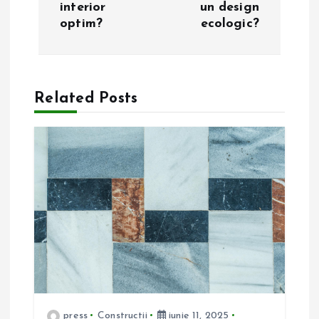
i
interior
un design
optim?
ecologic?
g
a
Related Posts
r
e
î
n
a
r
t
press
Constructii
iunie 11, 2025