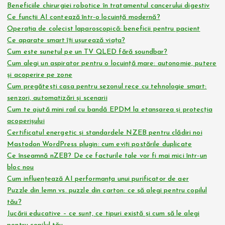
Beneficiile chirurgiei robotice în tratamentul cancerului digestiv
Ce funcții AI contează într-o locuință modernă?
Operația de colecist laparoscopică: beneficii pentru pacient
Ce aparate smart îți ușurează viața?
Cum este sunetul pe un TV QLED fără soundbar?
Cum alegi un aspirator pentru o locuință mare: autonomie, putere
și acoperire pe zone
Cum pregătești casa pentru sezonul rece cu tehnologie smart:
senzori, automatizări și scenarii
Cum te ajută mini rail cu bandă EPDM la etanșarea și protecția
acoperișului
Certificatul energetic și standardele NZEB pentru clădiri noi
Mastodon WordPress plugin: cum eviți postările duplicate
Ce înseamnă nZEB? De ce facturile tale vor fi mai mici într-un
bloc nou
Cum influențează AI performanța unui purificator de aer
Puzzle din lemn vs. puzzle din carton: ce să alegi pentru copilul
tău?
Jucării educative – ce sunt, ce tipuri există și cum să le alegi