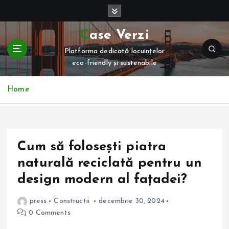
S
k
i
Case Verzi
p
Platforma dedicată locuințelor
t
eco-friendly și sustenabile
o
c
o
Home
n
t
e
n
Cum să folosești piatra
t
naturală reciclată pentru un
design modern al fațadei?
press
Constructii
decembrie 30, 2024
0 Comments