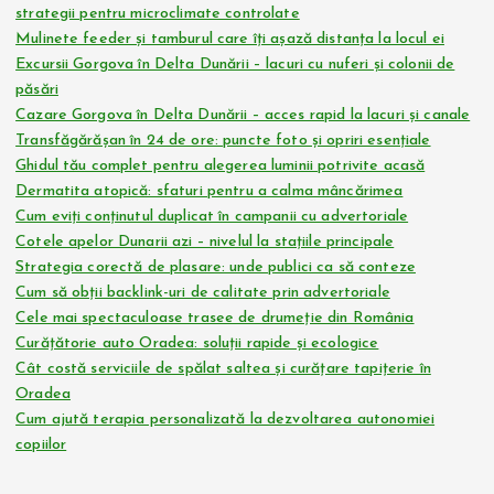
strategii pentru microclimate controlate
Mulinete feeder și tamburul care îți așază distanța la locul ei
Excursii Gorgova în Delta Dunării – lacuri cu nuferi și colonii de
păsări
Cazare Gorgova în Delta Dunării – acces rapid la lacuri și canale
Transfăgărășan în 24 de ore: puncte foto și opriri esențiale
Ghidul tău complet pentru alegerea luminii potrivite acasă
Dermatita atopică: sfaturi pentru a calma mâncărimea
Cum eviți conținutul duplicat în campanii cu advertoriale
Cotele apelor Dunarii azi – nivelul la stațiile principale
Strategia corectă de plasare: unde publici ca să conteze
Cum să obții backlink-uri de calitate prin advertoriale
Cele mai spectaculoase trasee de drumeție din România
Curățătorie auto Oradea: soluții rapide și ecologice
Cât costă serviciile de spălat saltea și curățare tapițerie în
Oradea
Cum ajută terapia personalizată la dezvoltarea autonomiei
copiilor