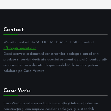
Contact
Website realizat de SC ARC MEDIASOFT SRL. Contact
office@e-agentie.ro
.
Dacă activezi în domeniul construcțiilor ecologice sau oferiți
produse și servicii dedicate acestui segment de piață, contactați-
ne acum pentru a discuta despre modalitățile în care putem
colabora pe Case-Verzi.ro.
Case Verzi
Case-Verzi.ro este sursa ta de inspirație și informații despre
construcția și amenajarea caselor ecologice și sustenabile.