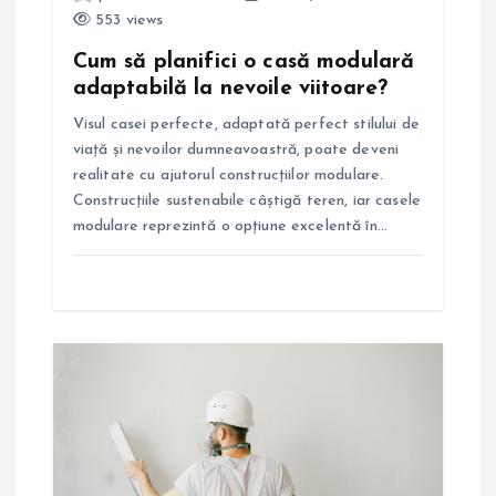
553 views
i
Cum să planifici o casă modulară
adaptabilă la nevoile viitoare?
c
Visul casei perfecte, adaptată perfect stilului de
o
viață și nevoilor dumneavoastră, poate deveni
realitate cu ajutorul construcțiilor modulare.
l
Construcțiile sustenabile câștigă teren, iar casele
modulare reprezintă o opțiune excelentă în…
e