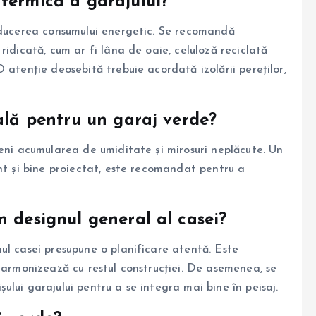
termică a garajului?
reducerea consumului energetic. Se recomandă
ridicată, cum ar fi lâna de oaie, celuloză reciclată
 atenție deosebită trebuie acordată izolării pereților,
ială pentru un garaj verde?
veni acumularea de umiditate și mirosuri neplăcute. Un
nt și bine proiectat, este recomandat pentru a
n designul general al casei?
ul casei presupune o planificare atentă. Este
 armonizează cu restul construcției. De asemenea, se
lui garajului pentru a se integra mai bine în peisaj.