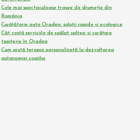
Cele mai spectaculoase trasee de drumeție din
România
Curățătorie auto Oradea: soluții rapide și ecologice
Cât costă serviciile de spălat saltea și curățare
tapițerie în Oradea
Cum ajută terapia personalizată la dezvoltarea
autonomiei copiilor