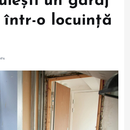
iești un garaj
 într-o locuință
ts