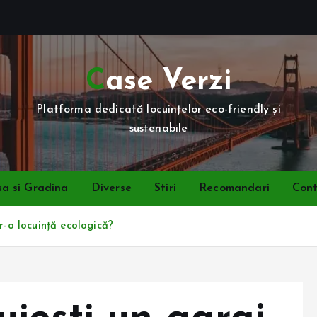
Case Verzi
Platforma dedicată locuințelor eco-friendly și
sustenabile
a si Gradina
Diverse
Stiri
Recomandari
Con
r-o locuință ecologică?