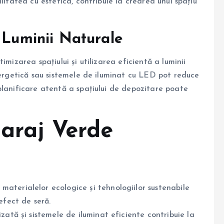
litatea cu estetica, contribuie la crearea unui spațiu
 Luminii Naturale
imizarea spațiului și utilizarea eficientă a luminii
nergetică sau sistemele de iluminat cu LED pot reduce
planificare atentă a spațiului de depozitare poate
Garaj Verde
 materialelor ecologice și tehnologiilor sustenabile
efect de seră.
zată și sistemele de iluminat eficiente contribuie la