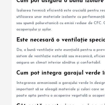
Cum pot asigura o bună izolare 
Izolarea termică eficientă este crucială pentru 
utilizarea unor materiale izolante cu performanță 
sau spumă poliuretanică cu emisii reduse de CFC. O
acoperișului și ușilor.
Este necesară o ventilație spec
Da, o bună ventilație este esențială pentru a pre
sistem de ventilație naturală sau mecanică, eficie
asigura un climat interior sănătos și confortabil.
Cum pot integra garajul verde î
Integrarea armonioasă a garajului verde în design
important să se aleagă materiale și culori care se
poate opta pentru o acoperire vegetală a acoperișu