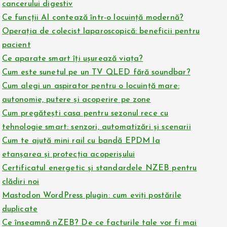
cancerului digestiv
Ce funcții AI contează într-o locuință modernă?
Operația de colecist laparoscopică: beneficii pentru
pacient
Ce aparate smart îți ușurează viața?
Cum este sunetul pe un TV QLED fără soundbar?
Cum alegi un aspirator pentru o locuință mare:
autonomie, putere și acoperire pe zone
Cum pregătești casa pentru sezonul rece cu
tehnologie smart: senzori, automatizări și scenarii
Cum te ajută mini rail cu bandă EPDM la
etanșarea și protecția acoperișului
Certificatul energetic și standardele NZEB pentru
clădiri noi
Mastodon WordPress plugin: cum eviți postările
duplicate
Ce înseamnă nZEB? De ce facturile tale vor fi mai