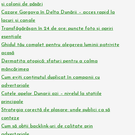
și colonii de păsări
Cazare Gorgova în Delta Dunării – acces rapid la
lacuri și canale
Transfăgărășan în 24 de ore: puncte foto și opriri
esențiale
Ghidul tău complet pentru alegerea luminii potrivite
acasă
Dermatita atopică: sfaturi pentru a calma
mâncărimea
Cum eviți conținutul duplicat în campanii cu
advertoriale
Cotele apelor Dunarii azi – nivelul la stațiile
principale
Strategia corectă de plasare: unde publici ca să
conteze
Cum să obții backlink-uri de calitate prin
advertoriale