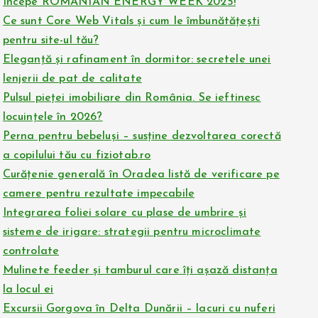
Începe ROMANIAN ENERGY WEEK 2025!
Ce sunt Core Web Vitals și cum le îmbunătățești
pentru site-ul tău?
Eleganță și rafinament în dormitor: secretele unei
lenjerii de pat de calitate
Pulsul pieței imobiliare din România. Se ieftinesc
locuințele în 2026?
Perna pentru bebeluși – susține dezvoltarea corectă
a copilului tău cu fiziotab.ro
Curățenie generală în Oradea listă de verificare pe
camere pentru rezultate impecabile
Integrarea foliei solare cu plase de umbrire și
sisteme de irigare: strategii pentru microclimate
controlate
Mulinete feeder și tamburul care îți așază distanța
la locul ei
Excursii Gorgova în Delta Dunării – lacuri cu nuferi