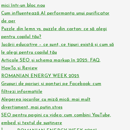
mici într-un bloc nou
Cum influențează AI performanța unui purificator
de aer
Puzzle din lemn vs. puzzle din carton: ce să alegi
pentru copilul tău?
Jucării educative – ce sunt, ce tipuri există și cum să
le alegi pentru copilul tău
Articole SEO și schema markup în 2025: FAQ,
HowTo și Review
ROMANIAN ENERGY WEEK 2025
Grupuri de pariuri și ponturi pe Facebook: cum
filtrezi informațiile
Alegerea jocurilor cu miză mică: mai mult
divertisment, mai puțin stres
SEO pentru pagini cu video: cum combini YouTube,
embed și textul de susținere