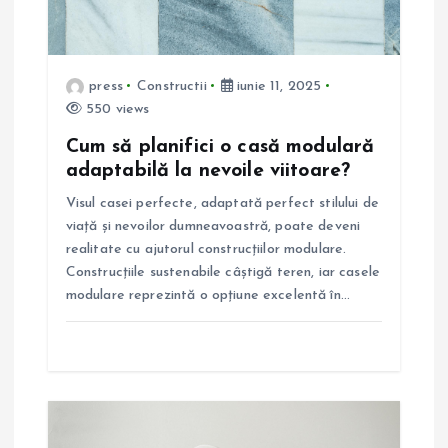
r
t
press
Constructii
iunie 11, 2025
550 views
i
Cum să planifici o casă modulară
adaptabilă la nevoile viitoare?
c
Visul casei perfecte, adaptată perfect stilului de
o
viață și nevoilor dumneavoastră, poate deveni
realitate cu ajutorul construcțiilor modulare.
l
Construcțiile sustenabile câștigă teren, iar casele
modulare reprezintă o opțiune excelentă în…
e