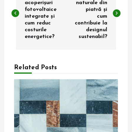
acoperișuri
naturale din
fotovoltaice
piatră și
v
integrate și
cum
cum reduc
contribuie la
i
costurile
designul
energetice?
sustenabil?
g
a
Related Posts
r
e
î
n
a