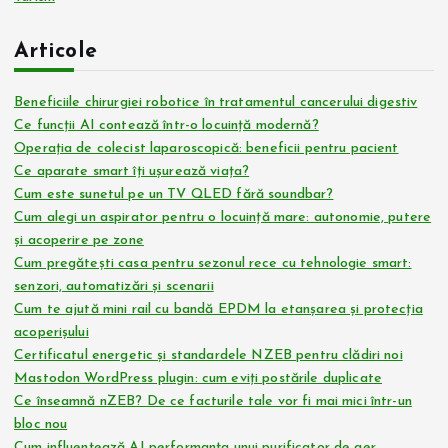
Articole
Beneficiile chirurgiei robotice în tratamentul cancerului digestiv
Ce funcții AI contează într-o locuință modernă?
Operația de colecist laparoscopică: beneficii pentru pacient
Ce aparate smart îți ușurează viața?
Cum este sunetul pe un TV QLED fără soundbar?
Cum alegi un aspirator pentru o locuință mare: autonomie, putere
și acoperire pe zone
Cum pregătești casa pentru sezonul rece cu tehnologie smart:
senzori, automatizări și scenarii
Cum te ajută mini rail cu bandă EPDM la etanșarea și protecția
acoperișului
Certificatul energetic și standardele NZEB pentru clădiri noi
Mastodon WordPress plugin: cum eviți postările duplicate
Ce înseamnă nZEB? De ce facturile tale vor fi mai mici într-un
bloc nou
Cum influențează AI performanța unui purificator de aer