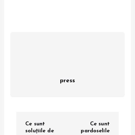
press
N
Ce sunt
Ce sunt
a
soluțiile de
pardoselile