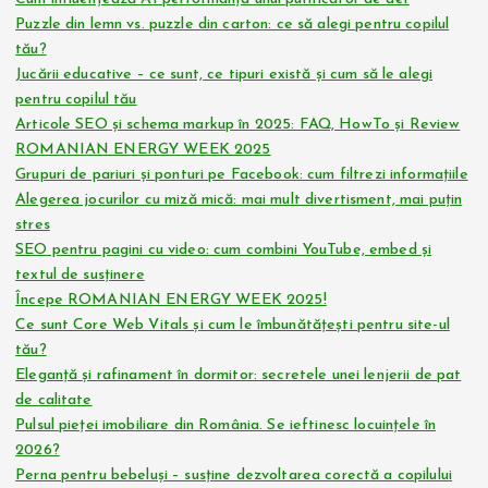
Puzzle din lemn vs. puzzle din carton: ce să alegi pentru copilul
tău?
Jucării educative – ce sunt, ce tipuri există și cum să le alegi
pentru copilul tău
Articole SEO și schema markup în 2025: FAQ, HowTo și Review
ROMANIAN ENERGY WEEK 2025
Grupuri de pariuri și ponturi pe Facebook: cum filtrezi informațiile
Alegerea jocurilor cu miză mică: mai mult divertisment, mai puțin
stres
SEO pentru pagini cu video: cum combini YouTube, embed și
textul de susținere
Începe ROMANIAN ENERGY WEEK 2025!
Ce sunt Core Web Vitals și cum le îmbunătățești pentru site-ul
tău?
Eleganță și rafinament în dormitor: secretele unei lenjerii de pat
de calitate
Pulsul pieței imobiliare din România. Se ieftinesc locuințele în
2026?
Perna pentru bebeluși – susține dezvoltarea corectă a copilului