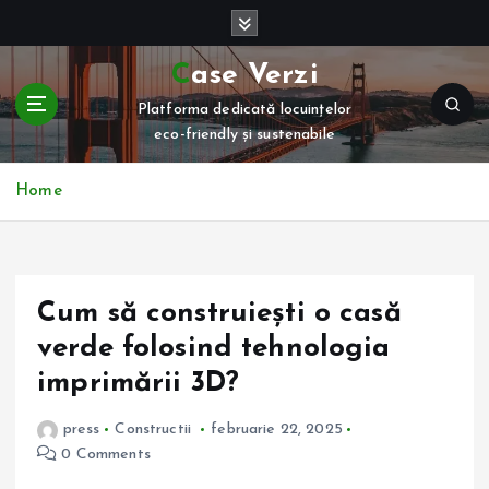
S
k
i
Case Verzi
p
Platforma dedicată locuințelor
t
eco-friendly și sustenabile
o
c
o
Home
n
t
e
n
Cum să construiești o casă
t
verde folosind tehnologia
imprimării 3D?
press
Constructii
februarie 22, 2025
0 Comments