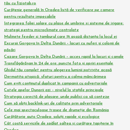
tău cu fiziotab.ro
Curățenie generală în Oradea listă de verificare pe camere
pentru rezultate impecabile
Integrarea foliei solare cu plase de umbrire și sisteme de irigare:
strategii pentru microclimate controlate
Mulinete feeder și tamburul care îți așază distanța la locul ei
Excursii Gorgova în Delta Dunării – lacuri cu nuferi și colonii de
păsări
Cazare Gorgova în Delta Dunării – acces rapid la lacuri și canale
Transfăgărășan în 24 de ore: puncte foto și opriri esențiale
Ghidul tău complet pentru alegerea luminii potrivite acasă
Dermatita atopică: sfaturi pentru a calma mâncărimea
Cum eviți conținutul duplicat în campanii cu advertoriale
Cotele apelor Dunarii azi – nivelul la stațiile principale
Strategia corectă de plasare: unde publici ca să conteze
Cum să obții backlink-uri de calitate prin advertoriale
Cele mai spectaculoase trasee de drumeție din România
Curățătorie auto Oradea: soluții rapide și ecologice
Cât costă serviciile de spălat saltea și curățare tapițerie în