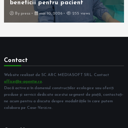
beneficii pentru pacient
By
press
mai 10, 2026
255 views
Contact
Website realizat de SC ARC MEDIASOFT SRL. Contact
office@e-agentie.ro
.
Dacă activezi în domeniul construcțiilor ecologice sau oferiți
produse și servicii dedicate acestui segment de piață, contactați-
ne acum pentru a discuta despre modalitățile în care putem
colabora pe Case-Verzi.ro.