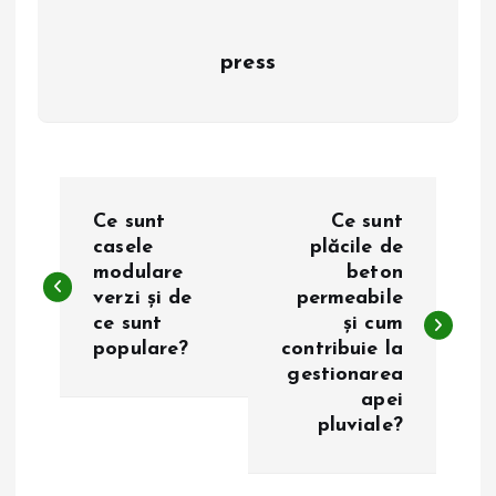
press
N
Ce sunt
Ce sunt
a
casele
plăcile de
modulare
beton
verzi și de
permeabile
v
ce sunt
și cum
populare?
contribuie la
i
gestionarea
apei
g
pluviale?
a