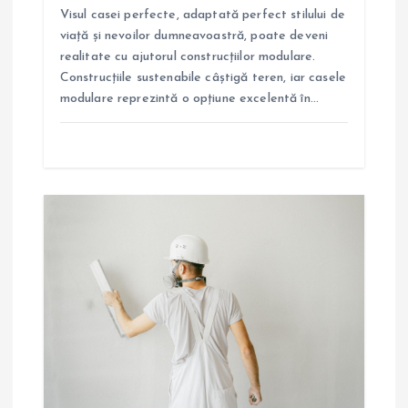
o
Visul casei perfecte, adaptată perfect stilului de
viață și nevoilor dumneavoastră, poate deveni
l
realitate cu ajutorul construcțiilor modulare.
Construcțiile sustenabile câștigă teren, iar casele
e
modulare reprezintă o opțiune excelentă în…