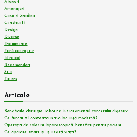
Afaceri
Amenajari
Casa si Gradina
Constructii
Design
Diverse
Evenimente
Fără categorie
Medical
Recomandari
Stiri
Turism
Articole
Beneficiile chirurgiei robotice în tratamentul cancerului digestiv
Ce funcții AI contează într-o locuință modernă?
Operația de colecist laparoscopică: beneficii pentru pacient
Ce aparate smart îți ușurează viața?