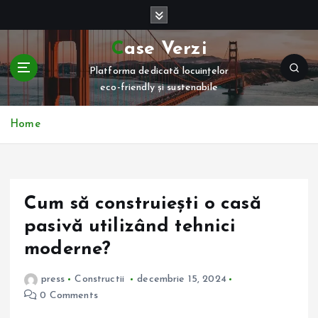
S
k
i
Case Verzi
p
Platforma dedicată locuințelor
t
eco-friendly și sustenabile
o
c
o
Home
n
t
e
n
Cum să construiești o casă
t
pasivă utilizând tehnici
moderne?
press
Constructii
decembrie 15, 2024
0 Comments