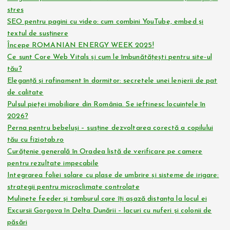
stres
SEO pentru pagini cu video: cum combini YouTube, embed și
textul de susținere
Începe ROMANIAN ENERGY WEEK 2025!
Ce sunt Core Web Vitals și cum le îmbunătățești pentru site-ul
tău?
Eleganță și rafinament în dormitor: secretele unei lenjerii de pat
de calitate
Pulsul pieței imobiliare din România. Se ieftinesc locuințele în
2026?
Perna pentru bebeluși – susține dezvoltarea corectă a copilului
tău cu fiziotab.ro
Curățenie generală în Oradea listă de verificare pe camere
pentru rezultate impecabile
Integrarea foliei solare cu plase de umbrire și sisteme de irigare:
strategii pentru microclimate controlate
Mulinete feeder și tamburul care îți așază distanța la locul ei
Excursii Gorgova în Delta Dunării – lacuri cu nuferi și colonii de
păsări