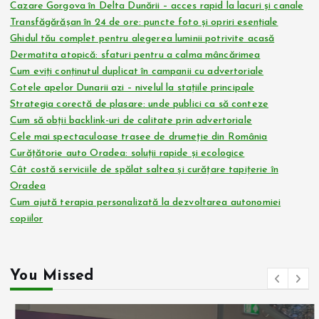
Cazare Gorgova în Delta Dunării – acces rapid la lacuri și canale
Transfăgărășan în 24 de ore: puncte foto și opriri esențiale
Ghidul tău complet pentru alegerea luminii potrivite acasă
Dermatita atopică: sfaturi pentru a calma mâncărimea
Cum eviți conținutul duplicat în campanii cu advertoriale
Cotele apelor Dunarii azi – nivelul la stațiile principale
Strategia corectă de plasare: unde publici ca să conteze
Cum să obții backlink-uri de calitate prin advertoriale
Cele mai spectaculoase trasee de drumeție din România
Curățătorie auto Oradea: soluții rapide și ecologice
Cât costă serviciile de spălat saltea și curățare tapițerie în
Oradea
Cum ajută terapia personalizată la dezvoltarea autonomiei
copiilor
You Missed