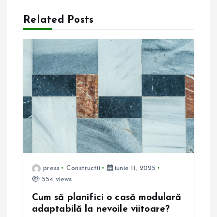
r
Related Posts
e
î
n
a
r
t
press
Constructii
iunie 11, 2025
i
554 views
Cum să planifici o casă modulară
c
adaptabilă la nevoile viitoare?