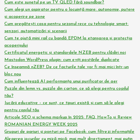
Cum este sunetul pe un TV QLED fără soundbar?
Cum alegi un aspirator pentru o locuință mare: autonomie, putere
și acoperire pe zone
Cum pregătești casa pentru sezonul rece cu tehnologie smart:
senzori, automatizări și scenarii
Cum te ajută mini rail cu bandă EPDM la etanșarea și protecția
acoperișului
Certificatul energetic și standardele NZEB pentru clădiri noi
Mastodon WordPress plugin: cum eviți postările duplicate
Ce înseamnă nZEB? De ce facturile tale vor fi mai mici într-un
bloc nou
Cum influențează AI performanța unui purificator de aer
Puzzle din lemn vs. puzzle din carton: ce să alegi pentru copilul
tău?
Jucării educative – ce sunt, ce tipuri există și cum să le alegi
pentru copilul tău
Articole SEO și schema markup în 2025: FAQ, HowTo și Review
ROMANIAN ENERGY WEEK 2025
Grupuri de pariuri și ponturi pe Facebook: cum filtrezi informațiile
Alegerea jocurilor cu miză mică: mai mult divertisment, mai puțin