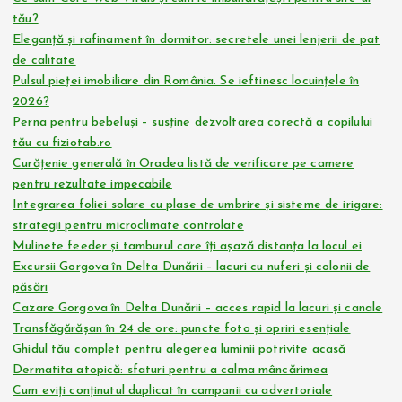
tău?
Eleganță și rafinament în dormitor: secretele unei lenjerii de pat
de calitate
Pulsul pieței imobiliare din România. Se ieftinesc locuințele în
2026?
Perna pentru bebeluși – susține dezvoltarea corectă a copilului
tău cu fiziotab.ro
Curățenie generală în Oradea listă de verificare pe camere
pentru rezultate impecabile
Integrarea foliei solare cu plase de umbrire și sisteme de irigare:
strategii pentru microclimate controlate
Mulinete feeder și tamburul care îți așază distanța la locul ei
Excursii Gorgova în Delta Dunării – lacuri cu nuferi și colonii de
păsări
Cazare Gorgova în Delta Dunării – acces rapid la lacuri și canale
Transfăgărășan în 24 de ore: puncte foto și opriri esențiale
Ghidul tău complet pentru alegerea luminii potrivite acasă
Dermatita atopică: sfaturi pentru a calma mâncărimea
Cum eviți conținutul duplicat în campanii cu advertoriale