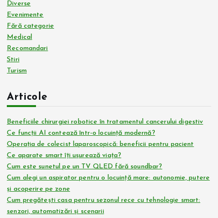
Diverse
Evenimente
Fără categorie
Medical
Recomandari
Stiri
Turism
Articole
Beneficiile chirurgiei robotice în tratamentul cancerului digestiv
Ce funcții AI contează într-o locuință modernă?
Operația de colecist laparoscopică: beneficii pentru pacient
Ce aparate smart îți ușurează viața?
Cum este sunetul pe un TV QLED fără soundbar?
Cum alegi un aspirator pentru o locuință mare: autonomie, putere
și acoperire pe zone
Cum pregătești casa pentru sezonul rece cu tehnologie smart:
senzori, automatizări și scenarii