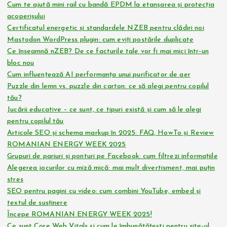
Cum te ajută mini rail cu bandă EPDM la etanșarea și protecția
acoperișului
Certificatul energetic și standardele NZEB pentru clădiri noi
Mastodon WordPress plugin: cum eviți postările duplicate
Ce înseamnă nZEB? De ce facturile tale vor fi mai mici într-un
bloc nou
Cum influențează AI performanța unui purificator de aer
Puzzle din lemn vs. puzzle din carton: ce să alegi pentru copilul
tău?
Jucării educative – ce sunt, ce tipuri există și cum să le alegi
pentru copilul tău
Articole SEO și schema markup în 2025: FAQ, HowTo și Review
ROMANIAN ENERGY WEEK 2025
Grupuri de pariuri și ponturi pe Facebook: cum filtrezi informațiile
Alegerea jocurilor cu miză mică: mai mult divertisment, mai puțin
stres
SEO pentru pagini cu video: cum combini YouTube, embed și
textul de susținere
Începe ROMANIAN ENERGY WEEK 2025!
Ce sunt Core Web Vitals și cum le îmbunătățești pentru site-ul