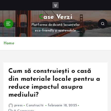
S
k
i
Case Verzi
p
Platforma dedicată locuințelor
t
eco-friendly și sustenabile
o
c
o
Home
n
t
e
n
Cum să construiești o casă
t
din materiale locale pentru a
reduce impactul asupra
mediului?
press
Constructii
februarie 18, 2025