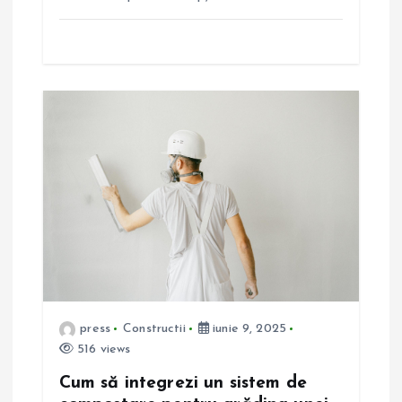
e
press
Constructii
iunie 9, 2025
516 views
Cum să integrezi un sistem de