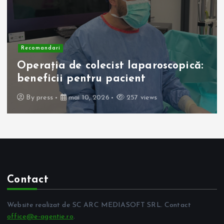
Recomandari
Operația de colecist laparoscopică:
beneficii pentru pacient
By
press
mai 10, 2026
257 views
Contact
Website realizat de SC ARC MEDIASOFT SRL. Contact
office@e-agentie.ro
.