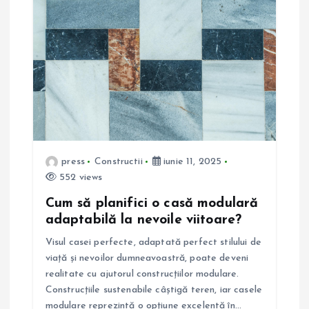
î
n
a
r
t
press
Constructii
iunie 11, 2025
552 views
i
Cum să planifici o casă modulară
adaptabilă la nevoile viitoare?
c
Visul casei perfecte, adaptată perfect stilului de
o
viață și nevoilor dumneavoastră, poate deveni
realitate cu ajutorul construcțiilor modulare.
l
Construcțiile sustenabile câștigă teren, iar casele
modulare reprezintă o opțiune excelentă în…