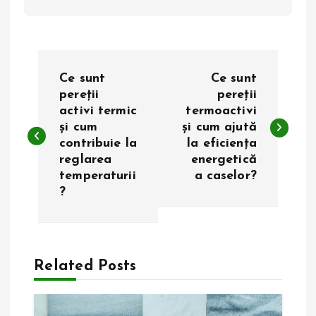
N
Ce sunt
Ce sunt
a
pereții
pereții
activi termic
termoactivi
și cum
și cum ajută
v
contribuie la
la eficiența
reglarea
energetică
i
temperaturii
a caselor?
?
g
a
Related Posts
r
e