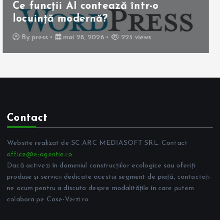
Operația de colecist laparoscopică:
beneficii pentru pacient
By
press
mai 10, 2026
261 views
Contact
Website realizat de SC ARC MEDIASOFT SRL. Contact
office@e-agentie.ro
.
Dacă activezi în domeniul construcțiilor ecologice sau oferiți
produse și servicii dedicate acestui segment de piață, contactați-
ne acum pentru a discuta despre modalitățile în care putem
colabora pe Case-Verzi.ro.