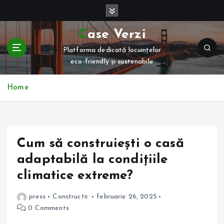
S
k
i
Case Verzi
p
Platforma dedicată locuințelor
t
eco-friendly și sustenabile
o
c
o
Home
n
t
e
n
Cum să construiești o casă
t
adaptabilă la condițiile
climatice extreme?
press
Constructii
februarie 26, 2025
0 Comments