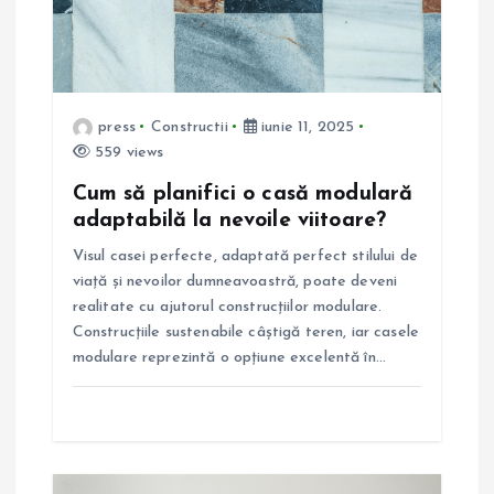
a
r
t
press
Constructii
iunie 11, 2025
559 views
i
Cum să planifici o casă modulară
adaptabilă la nevoile viitoare?
c
Visul casei perfecte, adaptată perfect stilului de
o
viață și nevoilor dumneavoastră, poate deveni
realitate cu ajutorul construcțiilor modulare.
l
Construcțiile sustenabile câștigă teren, iar casele
modulare reprezintă o opțiune excelentă în…
e