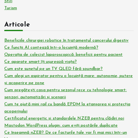
Stiri
Turism
Articole
Beneficiile chirurgiei robotice în tratamentul cancerului digestiv
Ce funcții AI contează într-o locuință modernă?
Operația de colecist laparoscopică: beneficii pentru pacient
Ce aparate smart îți ușurează viața?
Cum este sunetul pe un TV QLED fără soundbar?
Cum alegi un aspirator pentru o locuință mare: autonomie, putere
și acoperire pe zone
Cum pregătești casa pentru sezonul rece cu tehnologie smart:
senzori, automatizări și scenarii
Cum te ajută mini rail cu bandă EPDM la etanșarea și protecția
acoperișului
Certificatul energetic și standardele NZEB pentru clădiri noi
Mastodon WordPress plugin: cum eviți postările duplicate
Ce înseamnă nZEB? De ce facturile tale vor fi mai mici într-un