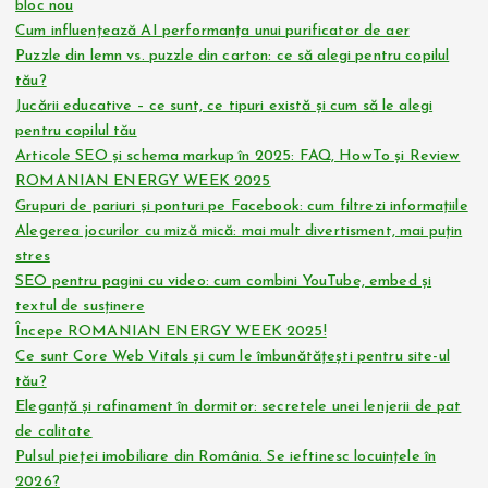
bloc nou
Cum influențează AI performanța unui purificator de aer
Puzzle din lemn vs. puzzle din carton: ce să alegi pentru copilul
tău?
Jucării educative – ce sunt, ce tipuri există și cum să le alegi
pentru copilul tău
Articole SEO și schema markup în 2025: FAQ, HowTo și Review
ROMANIAN ENERGY WEEK 2025
Grupuri de pariuri și ponturi pe Facebook: cum filtrezi informațiile
Alegerea jocurilor cu miză mică: mai mult divertisment, mai puțin
stres
SEO pentru pagini cu video: cum combini YouTube, embed și
textul de susținere
Începe ROMANIAN ENERGY WEEK 2025!
Ce sunt Core Web Vitals și cum le îmbunătățești pentru site-ul
tău?
Eleganță și rafinament în dormitor: secretele unei lenjerii de pat
de calitate
Pulsul pieței imobiliare din România. Se ieftinesc locuințele în
2026?