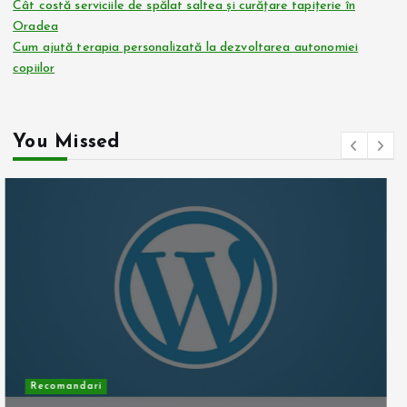
Cât costă serviciile de spălat saltea și curățare tapițerie în
Oradea
Cum ajută terapia personalizată la dezvoltarea autonomiei
copiilor
You Missed
Recomandari