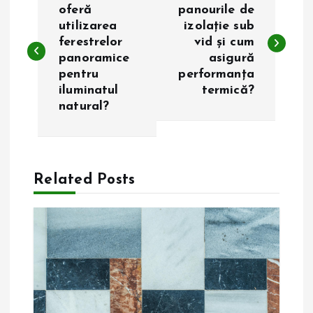
a
oferă
panourile de
utilizarea
izolație sub
ferestrelor
vid și cum
v
panoramice
asigură
pentru
performanța
i
iluminatul
termică?
natural?
g
a
Related Posts
r
e
î
n