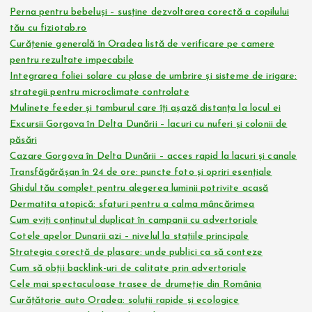
Perna pentru bebeluși – susține dezvoltarea corectă a copilului
tău cu fiziotab.ro
Curățenie generală în Oradea listă de verificare pe camere
pentru rezultate impecabile
Integrarea foliei solare cu plase de umbrire și sisteme de irigare:
strategii pentru microclimate controlate
Mulinete feeder și tamburul care îți așază distanța la locul ei
Excursii Gorgova în Delta Dunării – lacuri cu nuferi și colonii de
păsări
Cazare Gorgova în Delta Dunării – acces rapid la lacuri și canale
Transfăgărășan în 24 de ore: puncte foto și opriri esențiale
Ghidul tău complet pentru alegerea luminii potrivite acasă
Dermatita atopică: sfaturi pentru a calma mâncărimea
Cum eviți conținutul duplicat în campanii cu advertoriale
Cotele apelor Dunarii azi – nivelul la stațiile principale
Strategia corectă de plasare: unde publici ca să conteze
Cum să obții backlink-uri de calitate prin advertoriale
Cele mai spectaculoase trasee de drumeție din România
Curățătorie auto Oradea: soluții rapide și ecologice