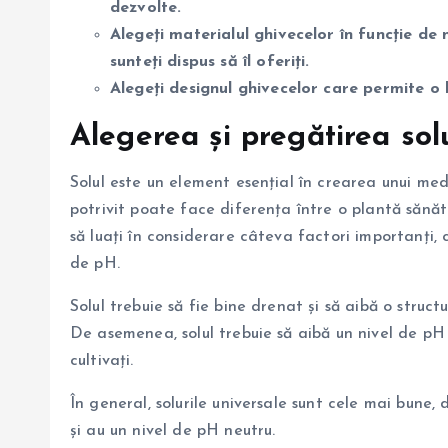
dezvolte.
Alegeți materialul ghivecelor în funcție de n
sunteți dispus să îl oferiți.
Alegeți designul ghivecelor care permite o b
Alegerea și pregătirea sol
Solul este un element esențial în crearea unui med
potrivit poate face diferența între o plantă sănăt
să luați în considerare câteva factori importanți, c
de pH.
Solul trebuie să fie bine drenat și să aibă o struct
De asemenea, solul trebuie să aibă un nivel de pH 
cultivați.
În general, solurile universale sunt cele mai bun
și au un nivel de pH neutru.