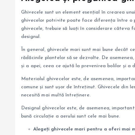
Ghivecele sunt un element esențial în crearea unu
ghivecelor potrivite poate face diferența între o
ghivecele, trebuie să luați în considerare câteva f
designul.
În general, ghivecele mari sunt mai bune decât ce
rădăcinile plantelor să se dezvolte. De asemenea, 
și a apei, ceea ce ajută la prevenirea bolilor și a d
Materialul ghivecelor este, de asemenea, importan
comune și sunt ușor de întreținut. Ghivecele din l
necesită mai multă întreținere.
Designul ghivecelor este, de asemenea, important.
bună circulație a aerului sunt cele mai bune.
Alegeți ghivecele mari pentru a oferi mai m