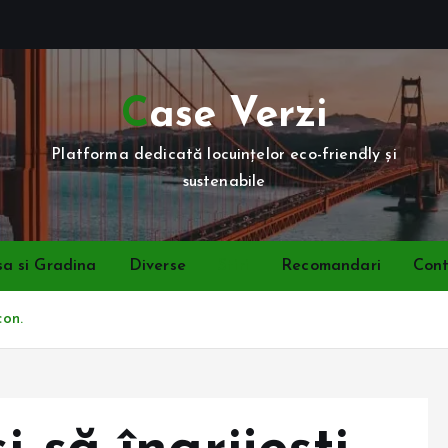
Case Verzi
Platforma dedicată locuințelor eco-friendly și
sustenabile
a si Gradina
Diverse
Stiri
Recomandari
Con
con.