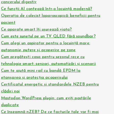
cancerului digestiv
Ce funcții AI contează într-o locuință modernă?
Operația de colecist laparoscopică: beneficii pentru
pacient
Ce aparate smart îți ușurează viața?
Cum este sunetul pe un TV QLED fără soundbar?
Cum alegi un aspirator pentru o locuință mare:
autonomie, putere și acoperire pe zone
Cum pregătești casa pentru sezonul rece cu
tehnologie smart: senzori, automatizări și scenarii
Cum te ajută mini rail cu bandă EPDM la
etanșarea și protecția acoperișului
Certificatul energetic și standardele NZEB pentru
clădiri noi
Mastodon WordPress plugin: cum eviți postările
duplicate
Ce înseamnă nZEB? De ce facturile tale vor fi mai