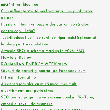
mici într-un bloc nou
Cum influențează AI performanța unui purificator
de aer
Puzzle din lemn vs. puzzle din carton: ce să alegi
pentru copilul tău?
Jucării educative – ce sunt, ce tipuri există și cum să
le alegi pentru copilul tău
Articole SEO și schema markup în 2025: FAQ,
HowTo și Review
ROMANIAN ENERGY WEEK 2025
Grupuri de pariuri și ponturi pe Facebook: cum
filtrezi informațiile
Alegerea jocurilor cu miză mică: mai mult
divertisment, mai puțin stres
SEO pentru pagini cu video: cum combini YouTube,
embed și textul de susținere