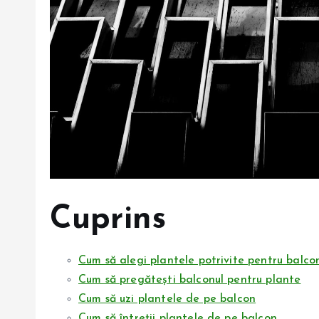
Cuprins
Cum să alegi plantele potrivite pentru balco
Cum să pregătești balconul pentru plante
Cum să uzi plantele de pe balcon
Cum să întreții plantele de pe balcon