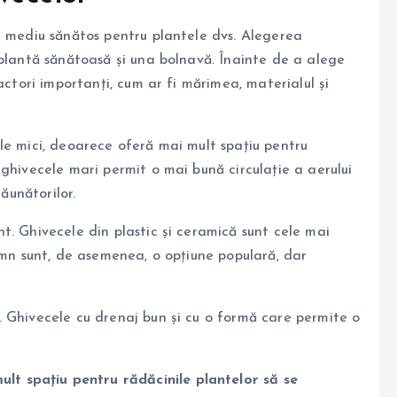
i mediu sănătos pentru plantele dvs. Alegerea
 plantă sănătoasă și una bolnavă. Înainte de a alege
actori importanți, cum ar fi mărimea, materialul și
le mici, deoarece oferă mai mult spațiu pentru
ghivecele mari permit o mai bună circulație a aerului
ăunătorilor.
t. Ghivecele din plastic și ceramică sunt cele mai
emn sunt, de asemenea, o opțiune populară, dar
 Ghivecele cu drenaj bun și cu o formă care permite o
ult spațiu pentru rădăcinile plantelor să se