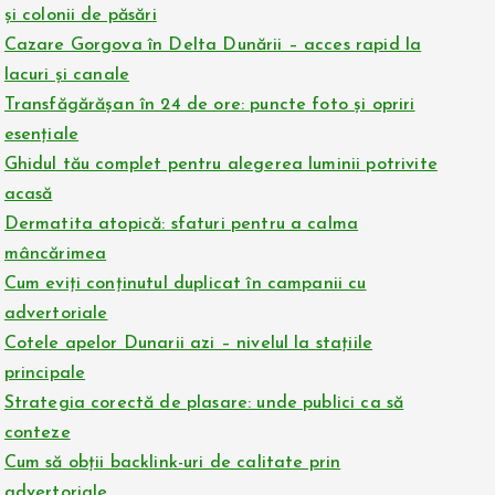
și colonii de păsări
Cazare Gorgova în Delta Dunării – acces rapid la
lacuri și canale
Transfăgărășan în 24 de ore: puncte foto și opriri
esențiale
Ghidul tău complet pentru alegerea luminii potrivite
acasă
Dermatita atopică: sfaturi pentru a calma
mâncărimea
Cum eviți conținutul duplicat în campanii cu
advertoriale
Cotele apelor Dunarii azi – nivelul la stațiile
principale
Strategia corectă de plasare: unde publici ca să
conteze
Cum să obții backlink-uri de calitate prin
advertoriale