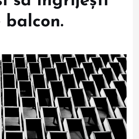
 să îngrijești
 balcon.