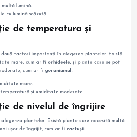
 multă lumină.
e cu lumină scăzută.
ție de temperatura și
două factori importanți în alegerea plantelor. Există
itate mare, cum ar fi
orhideele
, și plante care se pot
 moderate, cum ar fi
geraniumul
.
miditate mare.
e temperatură și umiditate moderate.
ie de nivelul de îngrijire
n alegerea plantelor. Există plante care necesită multă
mai ușor de îngrijit, cum ar fi
cactușii
.