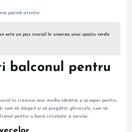
.
mai puțină atenție.
on este un pas crucial în crearea unui spațiu verde
i balconul pentru
ucial în crearea unui mediu sănătos și prosper pentru
ți cum să alegeți și să pregătiți ghivecele, cum să
alconul pentru o bună circulație a aerului.
vecelor