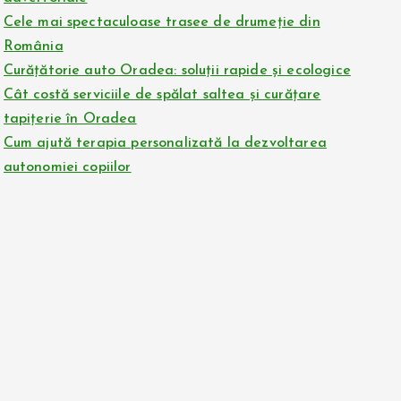
Cele mai spectaculoase trasee de drumeție din
România
Curățătorie auto Oradea: soluții rapide și ecologice
Cât costă serviciile de spălat saltea și curățare
tapițerie în Oradea
Cum ajută terapia personalizată la dezvoltarea
autonomiei copiilor