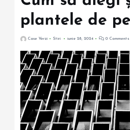
Cum să alegi și
plantele de pe
Case Verzi
Stiri
iunie 28, 2024
0 Comments