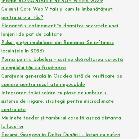
Începe ROMANIAN ENERGY WEEK 2025!
Ce sunt Core Web Vitals și cum le îmbunătățești
pentru site-ul tău?
Eleganță și rafinament în dormitor: secretele unei
lenjerii de pat de calitate
Pulsul pieței imobiliare din România. Se ieftinesc
locuințele în 2026?
Perna pentru bebeluși – susține dezvoltarea corectă
a copilului tău cu fiziotab.ro
Curățenie generală în Oradea listă de verificare pe
camere pentru rezultate impecabile
Integrarea foliei solare cu plase de umbrire și
sisteme de irigare: strategii pentru microclimate
controlate
Mulinete feeder și tamburul care îți așază distanța
la locul ei
Excursii Gorgova în Delta Dunării – lacuri cu nuferi