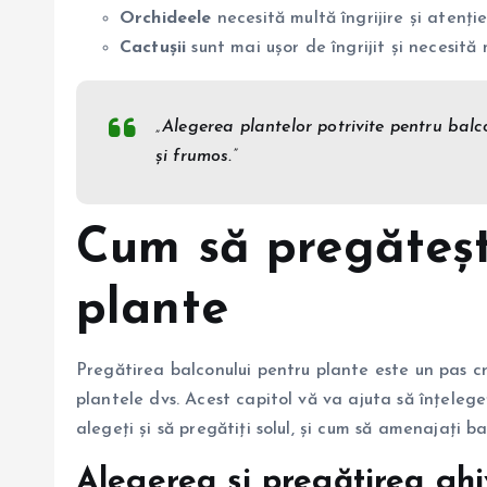
Orchideele
necesită multă îngrijire și atenție
Cactușii
sunt mai ușor de îngrijit și necesită 
„Alegerea plantelor potrivite pentru balc
și frumos.”
Cum să pregăteșt
plante
Pregătirea balconului pentru plante este un pas cr
plantele dvs. Acest capitol vă va ajuta să înțelege
alegeți și să pregătiți solul, și cum să amenajați b
Alegerea și pregătirea ghi