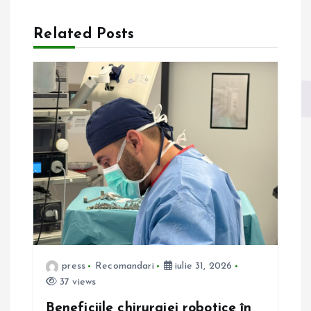
a
Related Posts
r
e
î
n
a
r
t
press
Recomandari
iulie 31, 2026
37 views
i
Beneficiile chirurgiei robotice în