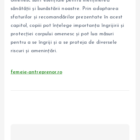
omenesc sunt esențiale pentru menținerea
sănătății și bunăstării noastre. Prin adoptarea
sfaturilor și recomandărilor prezentate în acest
capitol, copiii pot înțelege importanța îngrijirii și
protecției corpului omenesc și pot lua măsuri
pentru a se îngriji și a se proteja de diversele
riscuri și amenințări.
femeie-antreprenor.ro