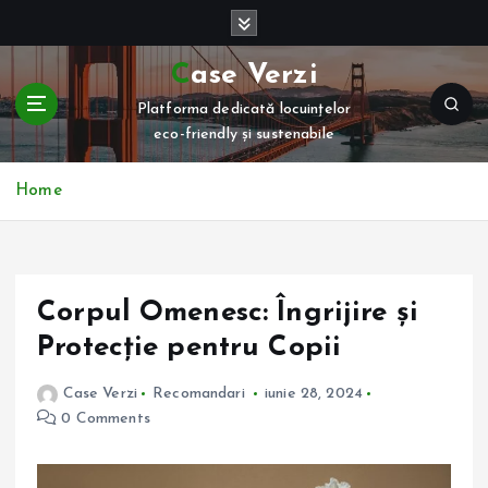
S
k
i
Case Verzi
p
Platforma dedicată locuințelor
t
eco-friendly și sustenabile
o
c
o
Home
n
t
e
n
Corpul Omenesc: Îngrijire și
t
Protecție pentru Copii
Case Verzi
Recomandari
iunie 28, 2024
0 Comments