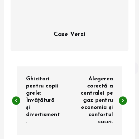
Case Verzi
N
Ghicitori
Alegerea
a
pentru copii
corectă a
grele:
centralei pe
Învățătură
gaz pentru
v
și
economia și
divertisment
confortul
i
.
casei.
g