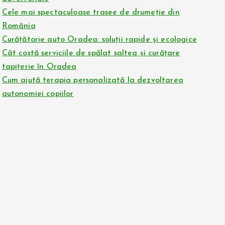
Cele mai spectaculoase trasee de drumeție din
România
Curățătorie auto Oradea: soluții rapide și ecologice
Cât costă serviciile de spălat saltea și curățare
tapițerie în Oradea
Cum ajută terapia personalizată la dezvoltarea
autonomiei copiilor