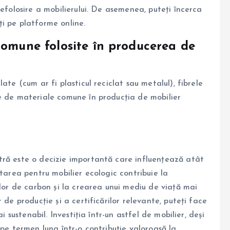
refolosire a mobilierului. De asemenea, puteți încerca
eți pe platforme online.
comune folosite în producerea de
ate (cum ar fi plasticul reciclat sau metalul), fibrele
e de materiale comune în producția de mobilier
tră este o decizie importantă care influențează atât
ptarea pentru mobilier ecologic contribuie la
ilor de carbon și la crearea unui mediu de viață mai
 de producție și a certificărilor relevante, puteți face
i sustenabil. Investiția într-un astfel de mobilier, deși
 pe termen lung într-o contribuție valoroasă la