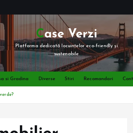
Case Verzi
Platforma dedicată locuințelor eco-friendly și
sustenabile
a si Gradina
Diverse
Stiri
Recomandari
Con
 verde?