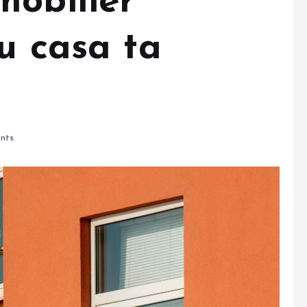
mobilier
u casa ta
nts