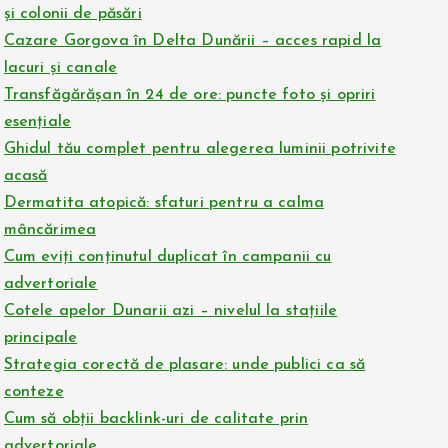
și colonii de păsări
Cazare Gorgova în Delta Dunării – acces rapid la
lacuri și canale
Transfăgărășan în 24 de ore: puncte foto și opriri
esențiale
Ghidul tău complet pentru alegerea luminii potrivite
acasă
Dermatita atopică: sfaturi pentru a calma
mâncărimea
Cum eviți conținutul duplicat în campanii cu
advertoriale
Cotele apelor Dunarii azi – nivelul la stațiile
principale
Strategia corectă de plasare: unde publici ca să
conteze
Cum să obții backlink-uri de calitate prin
advertoriale