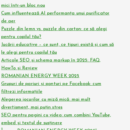
mici într-un bloc nou
Cum influențează AI performanța unui purificator
de aer
Puzzle din lemn vs. puzzle din carton: ce să alegi
pentru copilul tău?
Jucării educative – ce sunt, ce tipuri există și cum să
le alegi pentru copilul tău
Articole SEO și schema markup în 2025: FAQ,
HowTo și Review
ROMANIAN ENERGY WEEK 2025
Grupuri de pariuri și ponturi pe Facebook: cum
filtrezi informațiile
Alegerea jocurilor cu miză mică: mai mult
divertisment, mai puțin stres
SEO pentru pagini cu video: cum combini YouTube,
embed și textul de susținere