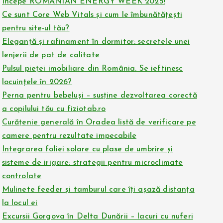
Începe ROMANIAN ENERGY WEEK 2025!
Ce sunt Core Web Vitals și cum le îmbunătățești
pentru site-ul tău?
Eleganță și rafinament în dormitor: secretele unei
lenjerii de pat de calitate
Pulsul pieței imobiliare din România. Se ieftinesc
locuințele în 2026?
Perna pentru bebeluși – susține dezvoltarea corectă
a copilului tău cu fiziotab.ro
Curățenie generală în Oradea listă de verificare pe
camere pentru rezultate impecabile
Integrarea foliei solare cu plase de umbrire și
sisteme de irigare: strategii pentru microclimate
controlate
Mulinete feeder și tamburul care îți așază distanța
la locul ei
Excursii Gorgova în Delta Dunării – lacuri cu nuferi