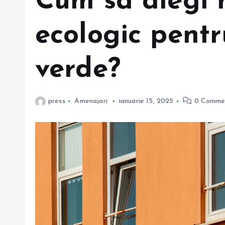
Cum să alegi 
ecologic pentr
verde?
press
Amenajari
ianuarie 15, 2025
0 Comme