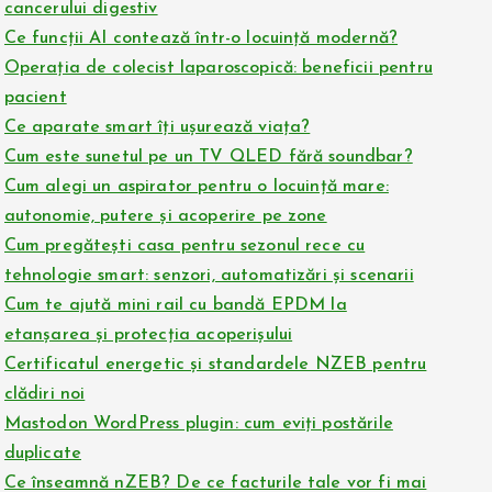
cancerului digestiv
Ce funcții AI contează într-o locuință modernă?
Operația de colecist laparoscopică: beneficii pentru
pacient
Ce aparate smart îți ușurează viața?
Cum este sunetul pe un TV QLED fără soundbar?
Cum alegi un aspirator pentru o locuință mare:
autonomie, putere și acoperire pe zone
Cum pregătești casa pentru sezonul rece cu
tehnologie smart: senzori, automatizări și scenarii
Cum te ajută mini rail cu bandă EPDM la
etanșarea și protecția acoperișului
Certificatul energetic și standardele NZEB pentru
clădiri noi
Mastodon WordPress plugin: cum eviți postările
duplicate
Ce înseamnă nZEB? De ce facturile tale vor fi mai