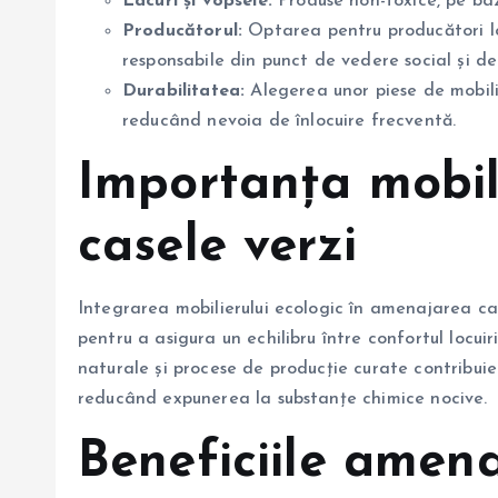
Lacuri și vopsele:
Produse non-toxice, pe baz
Producătorul:
Optarea pentru producători loc
responsabile din punct de vedere social și de
Durabilitatea:
Alegerea unor piese de mobili
reducând nevoia de înlocuire frecventă.
Importanța mobili
casele verzi
Integrarea mobilierului ecologic în amenajarea cas
pentru a asigura un echilibru între confortul locuir
naturale și procese de producție curate contribuie 
reducând expunerea la substanțe chimice nocive.
Beneficiile amena