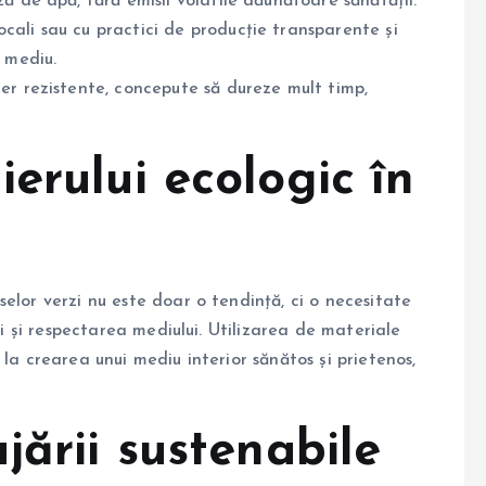
ă de apă, fără emisii volatile dăunătoare sănătății.
ali sau cu practici de producție transparente și
 mediu.
er rezistente, concepute să dureze mult timp,
erului ecologic în
elor verzi nu este doar o tendință, ci o necesitate
ii și respectarea mediului. Utilizarea de materiale
la crearea unui mediu interior sănătos și prietenos,
jării sustenabile