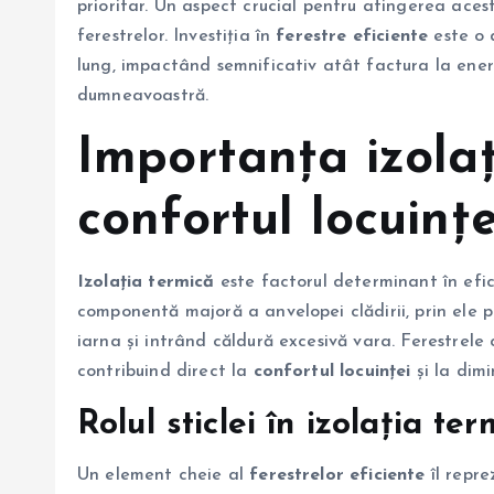
prioritar. Un aspect crucial pentru atingerea ace
ferestrelor. Investiția în
ferestre eficiente
este o 
lung, impactând semnificativ atât factura la energ
dumneavoastră.
Importanța izolaț
confortul locuințe
Izolația termică
este factorul determinant în efic
componentă majoră a anvelopei clădirii, prin ele 
iarna și intrând căldură excesivă vara. Ferestrele 
contribuind direct la
confortul locuinței
și la dimi
Rolul sticlei în izolația te
Un element cheie al
ferestrelor eficiente
îl reprez