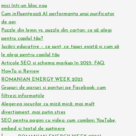
mici într-un bloc nou
Cum influențează AI performanța unui purificator
de aer
Puzzle din lemn vs. puzzle din carton: ce să alegi
pentru copilul tău?
Jucării educative – ce sunt, ce tipuri există și cum să
le alegi pentru copilul tău
Articole SEO și schema markup în 2025: FAQ,
HowTo și Review
ROMANIAN ENERGY WEEK 2025
Grupuri de pariuri și ponturi pe Facebook: cum
filtrezi informațiile
Alegerea jocurilor cu miză mică: mai mult
divertisment, mai puțin stres
SEO pentru pagini cu video: cum combini YouTube,
embed și textul de susținere