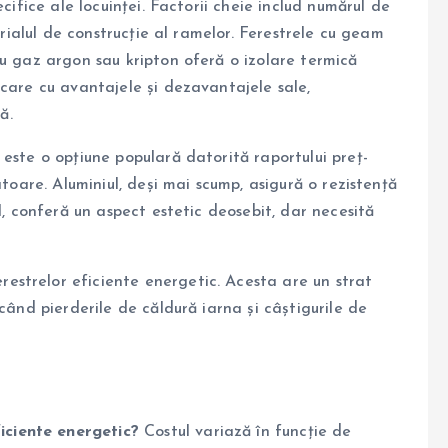
cifice ale locuinței. Factorii cheie includ numărul de
erialul de construcție al ramelor. Ferestrele cu geam
cu gaz argon sau kripton oferă o izolare termică
ecare cu avantajele și dezavantajele sale,
ă.
 este o opțiune populară datorită raportului preț-
atoare. Aluminiul, deși mai scump, asigură o rezistență
l, conferă un aspect estetic deosebit, dar necesită
strelor eficiente energetic. Acesta are un strat
când pierderile de căldură iarna și câștigurile de
ficiente energetic?
Costul variază în funcție de