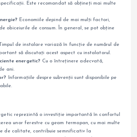
 specificații. Este recomandat să obțineți mai multe
energie?
Economiile depind de mai mulți factori,
i de obiceiurile de consum. În general, se pot obține
impul de instalare variază în funcție de numărul de
portant să discutați acest aspect cu instalatorul.
ciente energetic?
Cu o întreținere adecvată,
de ani.
or?
Informațiile despre subvenții sunt disponibile pe
abile.
rgetic reprezintă o investiție importantă în confortul
legerea unor ferestre cu geam termopan, cu mai multe
e de calitate, contribuie semnificativ la