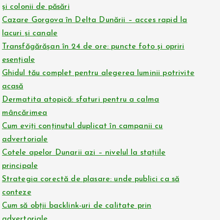
și colonii de păsări
Cazare Gorgova în Delta Dunării – acces rapid la
lacuri și canale
Transfăgărășan în 24 de ore: puncte foto și opriri
esențiale
Ghidul tău complet pentru alegerea luminii potrivite
acasă
Dermatita atopică: sfaturi pentru a calma
mâncărimea
Cum eviți conținutul duplicat în campanii cu
advertoriale
Cotele apelor Dunarii azi – nivelul la stațiile
principale
Strategia corectă de plasare: unde publici ca să
conteze
Cum să obții backlink-uri de calitate prin
advertoriale