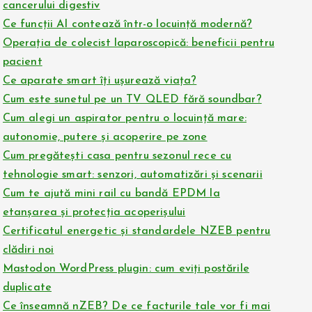
cancerului digestiv
Ce funcții AI contează într-o locuință modernă?
Operația de colecist laparoscopică: beneficii pentru
pacient
Ce aparate smart îți ușurează viața?
Cum este sunetul pe un TV QLED fără soundbar?
Cum alegi un aspirator pentru o locuință mare:
autonomie, putere și acoperire pe zone
Cum pregătești casa pentru sezonul rece cu
tehnologie smart: senzori, automatizări și scenarii
Cum te ajută mini rail cu bandă EPDM la
etanșarea și protecția acoperișului
Certificatul energetic și standardele NZEB pentru
clădiri noi
Mastodon WordPress plugin: cum eviți postările
duplicate
Ce înseamnă nZEB? De ce facturile tale vor fi mai