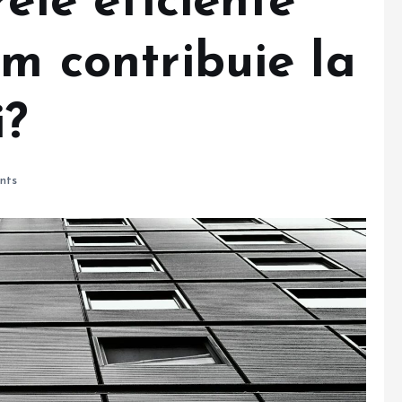
rele eficiente
um contribuie la
i?
nts