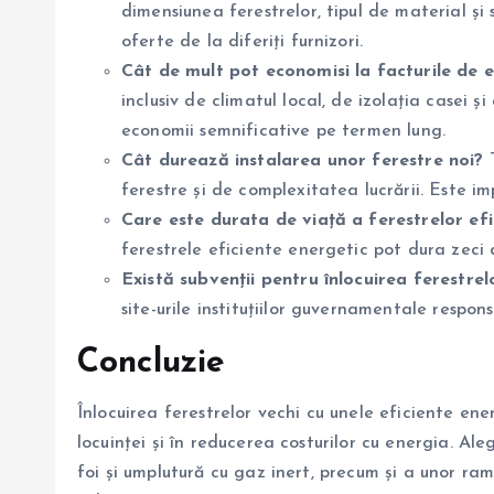
dimensiunea ferestrelor, tipul de material și
oferte de la diferiți furnizori.
Cât de mult pot economisi la facturile de 
inclusiv de climatul local, de izolația casei ș
economii semnificative pe termen lung.
Cât durează instalarea unor ferestre noi?
T
ferestre și de complexitatea lucrării. Este im
Care este durata de viață a ferestrelor efi
ferestrele eficiente energetic pot dura zeci 
Există subvenții pentru înlocuirea ferestrel
site-urile instituțiilor guvernamentale respons
Concluzie
Înlocuirea ferestrelor vechi cu unele eficiente ene
locuinței și în reducerea costurilor cu energia. A
foi și umplutură cu gaz inert, precum și a unor ram