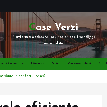
Case Verzi
Platforma dedicată locuințelor eco-friendly și
sustenabile
a si Gradina
Diverse
Stiri
Recomandari
Con
ntribuie la confortul casei?