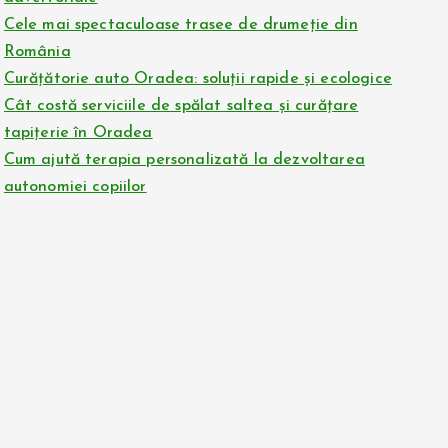
Cele mai spectaculoase trasee de drumeție din
România
Curățătorie auto Oradea: soluții rapide și ecologice
Cât costă serviciile de spălat saltea și curățare
tapițerie în Oradea
Cum ajută terapia personalizată la dezvoltarea
autonomiei copiilor