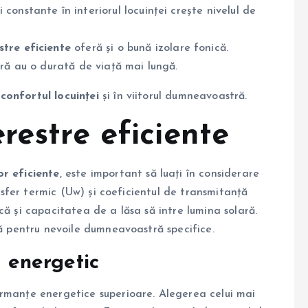
onstante în interiorul locuinței crește nivelul de
stre eficiente
oferă și o bună izolare fonică.
ră au o durată de viață mai lungă.
n
confortul locuinței
și în viitorul dumneavoastră.
restre eficiente
or eficiente
, este important să luați în considerare
ansfer termic (Uw) și coeficientul de transmitanță
că și capacitatea de a lăsa să intre lumina solară.
mă pentru nevoile dumneavoastră specifice.
e energetic
ormanțe energetice superioare. Alegerea celui mai