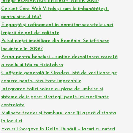
Începe ROMANIAN ENERGY WEEK 2025!
Ce sunt Core Web Vitals și cum le îmbunătățești
pentru site-ul tău?
Eleganță și rafinament în dormitor: secretele unei
lenjerii de pat de calitate
Pulsul pieței imobiliare din România. Se ieftinesc
locuințele în 2026?
Perna pentru bebeluși – susține dezvoltarea corectă
a copilului tău cu fiziotab.ro
Curățenie generală în Oradea listă de verificare pe
camere pentru rezultate impecabile
Integrarea foliei solare cu plase de umbrire și
sisteme de irigare: strategii pentru microclimate
controlate
Mulinete feeder și tamburul care îți așază distanța
la locul ei
Excursii Gorgova în Delta Dunării – lacuri cu nuferi