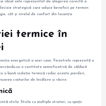
stui ideal este reprezentat de alegerea corectă a
decizie strategică care aduce beneficii pe termen
ie, cât și nivelul de confort din locuința
iei termice în
i
iența energetică a unei case. Ferestrele reprezintă o
pierzându-se o cantitate semnificativă de căldură
cu o bună izolație termică reduc aceste pierderi,
nuarea costurilor de încălzire și răcire.
rmică
intă sticla. Sticla cu multiple straturi, cu spații