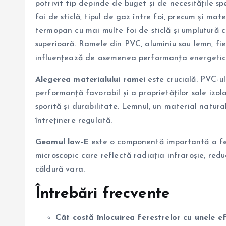
potrivit tip depinde de buget și de necesitățile spe
foi de sticlă, tipul de gaz între foi, precum și mat
termopan cu mai multe foi de sticlă și umplutură 
superioară. Ramele din PVC, aluminiu sau lemn, fi
influențează de asemenea performanța energetic
Alegerea materialului ramei
este crucială. PVC-ul
performanță favorabil și a proprietăților sale izol
sporită și durabilitate. Lemnul, un material natura
întreținere regulată.
Geamul low-E
este o componentă importantă a fere
microscopic care reflectă radiația infraroșie, redu
căldură vara.
Întrebări frecvente
Cât costă înlocuirea ferestrelor cu unele e