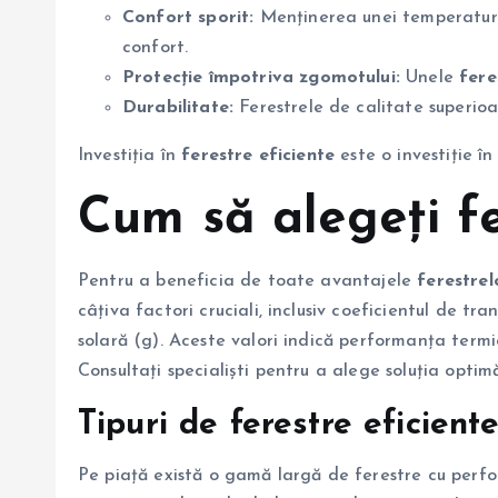
Confort sporit:
Menținerea unei temperaturi c
confort.
Protecție împotriva zgomotului:
Unele
fere
Durabilitate:
Ferestrele de calitate superioa
Investiția în
ferestre eficiente
este o investiție î
Cum să alegeți fe
Pentru a beneficia de toate avantajele
ferestrel
câțiva factori cruciali, inclusiv coeficientul de tr
solară (g). Aceste valori indică performanța termi
Consultați specialiști pentru a alege soluția opti
Tipuri de ferestre eficient
Pe piață există o gamă largă de ferestre cu perf