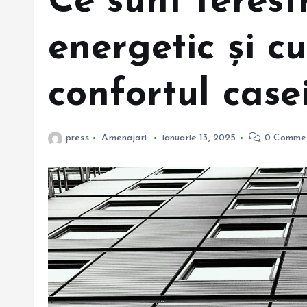
Ce sunt ferest
energetic și c
confortul case
press
Amenajari
ianuarie 13, 2025
0 Comme