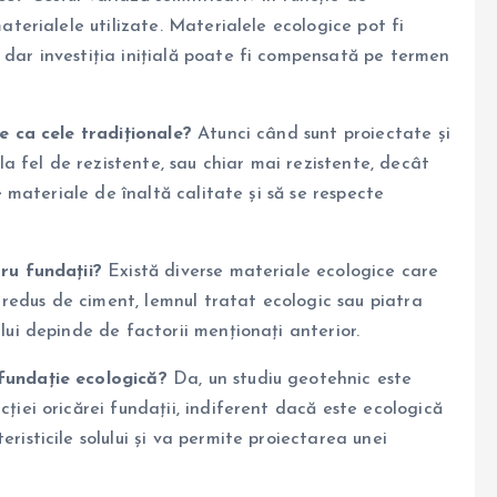
aterialele utilizate. Materialele ecologice pot fi
dar investiția inițială poate fi compensată pe termen
te ca cele tradiționale?
Atunci când sunt proiectate și
 la fel de rezistente, sau chiar mai rezistente, decât
ze materiale de înaltă calitate și să se respecte
ru fundații?
Există diverse materiale ecologice care
t redus de ciment, lemnul tratat ecologic sau piatra
lui depinde de factorii menționați anterior.
fundație ecologică?
Da, un studiu geotehnic este
ției oricărei fundații, indiferent dacă este ecologică
risticile solului și va permite proiectarea unei