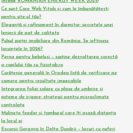
Începe ROMANIAN ENERGY WEEK 2025!
Ce sunt Core Web Vitals și cum le îmbunătățești
pentru site-ul tău?
Eleganță și rafinament în dormitor: secretele unei
lenjerii de pat de calitate
Pulsul pieței imobiliare din România. Se ieftinesc
locuințele în 2026?
Perna pentru bebeluși – susține dezvoltarea corectă
a copilului tău cu fiziotab.ro
Curățenie generală în Oradea listă de verificare pe
camere pentru rezultate impecabile
Integrarea foliei solare cu plase de umbrire și
sisteme de irigare: strategii pentru microclimate
controlate
Mulinete feeder și tamburul care îți așază distanța
la locul ei
Excursii Gorgova în Delta Dunării – lacuri cu nuferi