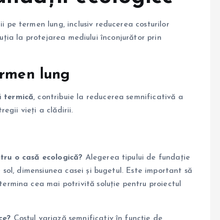
i pe termen lung, inclusiv reducerea costurilor
buția la protejarea mediului înconjurător prin
ermen lung
ă termică
, contribuie la reducerea semnificativă a
egii vieți a clădirii.
ntru o casă ecologică?
Alegerea tipului de fundație
e sol, dimensiunea casei și bugetul. Este important să
termina cea mai potrivită soluție pentru proiectul
ce?
Costul variază semnificativ în funcție de