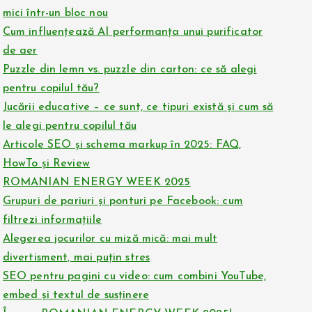
mici într-un bloc nou
Cum influențează AI performanța unui purificator
de aer
Puzzle din lemn vs. puzzle din carton: ce să alegi
pentru copilul tău?
Jucării educative – ce sunt, ce tipuri există și cum să
le alegi pentru copilul tău
Articole SEO și schema markup în 2025: FAQ,
HowTo și Review
ROMANIAN ENERGY WEEK 2025
Grupuri de pariuri și ponturi pe Facebook: cum
filtrezi informațiile
Alegerea jocurilor cu miză mică: mai mult
divertisment, mai puțin stres
SEO pentru pagini cu video: cum combini YouTube,
embed și textul de susținere