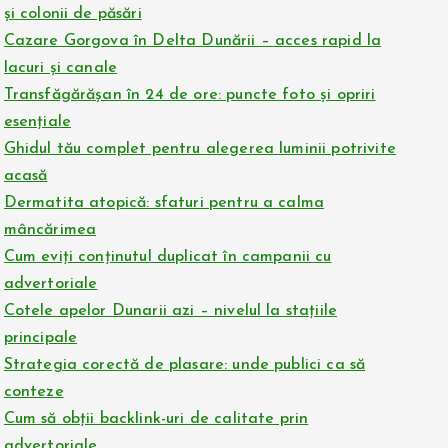
și colonii de păsări
Cazare Gorgova în Delta Dunării – acces rapid la
lacuri și canale
Transfăgărășan în 24 de ore: puncte foto și opriri
esențiale
Ghidul tău complet pentru alegerea luminii potrivite
acasă
Dermatita atopică: sfaturi pentru a calma
mâncărimea
Cum eviți conținutul duplicat în campanii cu
advertoriale
Cotele apelor Dunarii azi – nivelul la stațiile
principale
Strategia corectă de plasare: unde publici ca să
conteze
Cum să obții backlink-uri de calitate prin
advertoriale