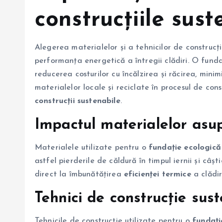
construcțiile sust
Alegerea materialelor și a tehnicilor de construcț
performanța energetică a întregii clădiri. O fund
reducerea costurilor cu încălzirea și răcirea, mini
materialelor locale și reciclate în procesul de con
construcții sustenabile
.
Impactul materialelor asup
Materialele utilizate pentru o
fundație ecologică
astfel pierderile de căldură în timpul iernii și câșt
direct la îmbunătățirea
eficienței termice
a clădir
Tehnici de construcție sus
Tehnicile de construcție utilizate pentru o
fundați