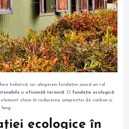
re holistică, iar alegerea fundației joacă un rol
ustenabile
și
eficiență termică
. O
fundație ecologică
un element cheie în reducerea amprentei de carbon și
 lung.
iei ecologice în