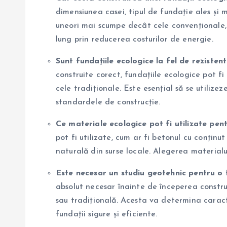
dimensiunea casei, tipul de fundație ales și m
uneori mai scumpe decât cele convenționale, 
lung prin reducerea costurilor de energie.
Sunt fundațiile ecologice la fel de rezisten
construite corect, fundațiile ecologice pot fi
cele tradiționale. Este esențial să se utilize
standardele de construcție.
Ce materiale ecologice pot fi utilizate pent
pot fi utilizate, cum ar fi betonul cu conținu
naturală din surse locale. Alegerea materialu
Este necesar un studiu geotehnic pentru o 
absolut necesar înainte de începerea construc
sau tradițională. Acesta va determina caracte
fundații sigure și eficiente.