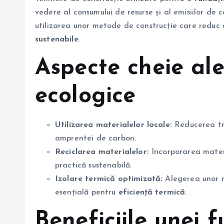
vedere al consumului de resurse și al emisiilor de 
utilizarea unor metode de construcție care reduc
sustenabile
.
Aspecte cheie ale
ecologice
Utilizarea materialelor locale:
Reducerea tra
amprentei de carbon.
Reciclarea materialelor:
Incorporarea materi
practică sustenabilă.
Izolare termică optimizată:
Alegerea unor ma
esențială pentru
eficiență termică
.
Beneficiile unei f