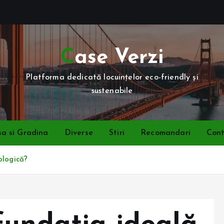
Case Verzi
Platforma dedicată locuințelor eco-friendly și
sustenabile
a si Gradina
Diverse
Stiri
Recomandari
Con
ologică?