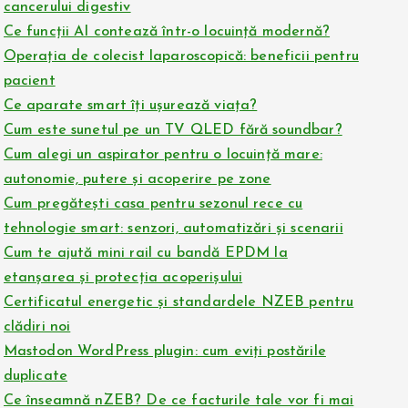
cancerului digestiv
Ce funcții AI contează într-o locuință modernă?
Operația de colecist laparoscopică: beneficii pentru
pacient
Ce aparate smart îți ușurează viața?
Cum este sunetul pe un TV QLED fără soundbar?
Cum alegi un aspirator pentru o locuință mare:
autonomie, putere și acoperire pe zone
Cum pregătești casa pentru sezonul rece cu
tehnologie smart: senzori, automatizări și scenarii
Cum te ajută mini rail cu bandă EPDM la
etanșarea și protecția acoperișului
Certificatul energetic și standardele NZEB pentru
clădiri noi
Mastodon WordPress plugin: cum eviți postările
duplicate
Ce înseamnă nZEB? De ce facturile tale vor fi mai