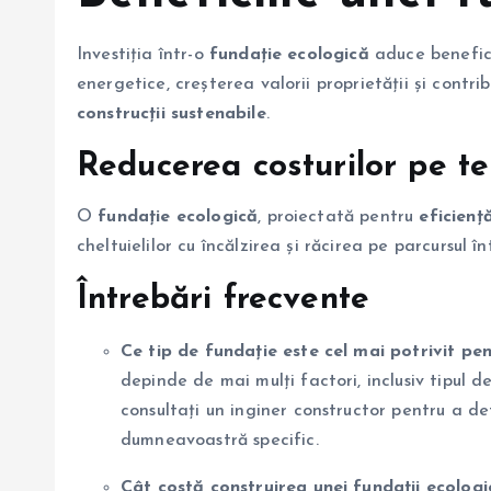
Investiția într-o
fundație ecologică
aduce benefici
energetice, creșterea valorii proprietății și contri
construcții sustenabile
.
Reducerea costurilor pe t
O
fundație ecologică
, proiectată pentru
eficienț
cheltuielilor cu încălzirea și răcirea pe parcursul într
Întrebări frecvente
Ce tip de fundație este cel mai potrivit pe
depinde de mai mulți factori, inclusiv tipul d
consultați un inginer constructor pentru a de
dumneavoastră specific.
Cât costă construirea unei fundații ecologi