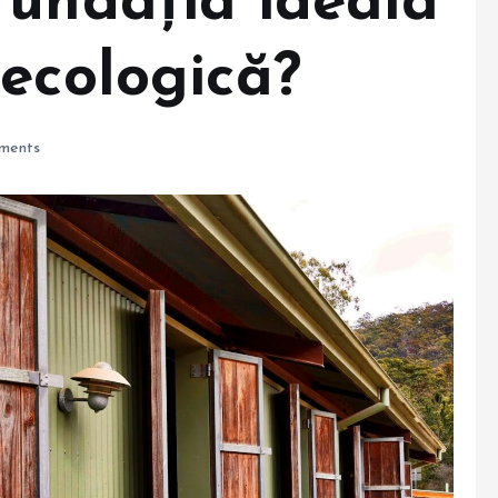
fundația ideală
 ecologică?
ments