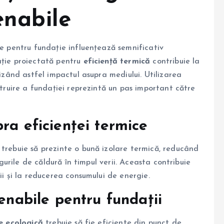
enabile
ie pentru fundație influențează semnificativ
ație proiectată pentru
eficiență termică
contribuie la
mizând astfel impactul asupra mediului. Utilizarea
struire a fundației reprezintă un pas important către
ra eficienței termice
trebuie să prezinte o bună izolare termică, reducând
igurile de căldură în timpul verii. Aceasta contribuie
ii și la reducerea consumului de energie.
tenabile pentru fundații
e ecologică
trebuie să fie eficiente din punct de