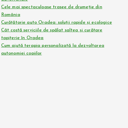
Cele mai spectaculoase trasee de drumeție din
România
Curățătorie auto Oradea: soluții rapide și ecologice
Cât costă serviciile de spălat saltea și curățare
tapițerie în Oradea
Cum ajută terapia personalizată la dezvoltarea
autonomiei copiilor