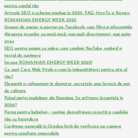
pentru copilul tău
Articole SEO și schema markup în 2025: FAQ, HowTo și Review
ROMANIAN ENERGY WEEK 2025
Grupuri de pariuri și ponturi pe Facebook: cum filtrezi informațiile
Alegerea jocurilor cu miză mică: mai mult divertisment, mai puțin
stres
SEO pentru pagini cu video: cum combini YouTube, embed și
textul de susținere
Începe ROMANIAN ENERGY WEEK 2025!
Ce sunt Core Web Vitals și cum le îmbunătățești pentru site-ul
tău?
Eleganță și rafinament în dormitor: secretele unei lenjerii de pat
de calitate
Pulsul pieței imobiliare din România. Se ieftinesc locuințele în
2026?
Perna pentru bebeluși – susține dezvoltarea corectă a copilului
tău cu fiziotab.ro
Curățenie generală în Oradea listă de verificare pe camere
pentru rezultate impecabile