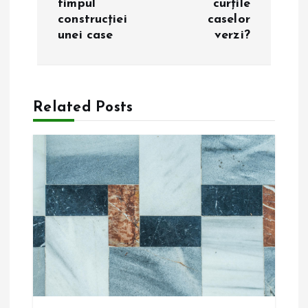
timpul
curțile
i
construcției
caselor
unei case
verzi?
g
a
Related Posts
r
e
î
n
a
r