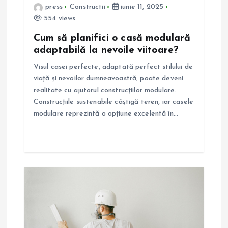
t
press
Constructii
iunie 11, 2025
554 views
i
Cum să planifici o casă modulară
adaptabilă la nevoile viitoare?
c
Visul casei perfecte, adaptată perfect stilului de
o
viață și nevoilor dumneavoastră, poate deveni
realitate cu ajutorul construcțiilor modulare.
l
Construcțiile sustenabile câștigă teren, iar casele
modulare reprezintă o opțiune excelentă în…
e