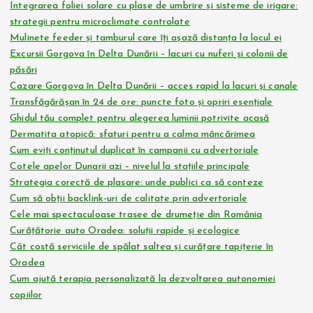
Integrarea foliei solare cu plase de umbrire și sisteme de irigare:
strategii pentru microclimate controlate
Mulinete feeder și tamburul care îți așază distanța la locul ei
Excursii Gorgova în Delta Dunării – lacuri cu nuferi și colonii de
păsări
Cazare Gorgova în Delta Dunării – acces rapid la lacuri și canale
Transfăgărășan în 24 de ore: puncte foto și opriri esențiale
Ghidul tău complet pentru alegerea luminii potrivite acasă
Dermatita atopică: sfaturi pentru a calma mâncărimea
Cum eviți conținutul duplicat în campanii cu advertoriale
Cotele apelor Dunarii azi – nivelul la stațiile principale
Strategia corectă de plasare: unde publici ca să conteze
Cum să obții backlink-uri de calitate prin advertoriale
Cele mai spectaculoase trasee de drumeție din România
Curățătorie auto Oradea: soluții rapide și ecologice
Cât costă serviciile de spălat saltea și curățare tapițerie în
Oradea
Cum ajută terapia personalizată la dezvoltarea autonomiei
copiilor