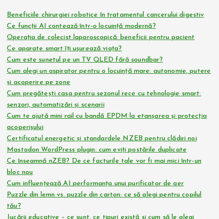
Beneficiile chirurgiei robotice în tratamentul cancerului digestiv
Ce funcții AI contează într-o locuință modernă?
Operația de colecist laparoscopică: beneficii pentru pacient
Ce aparate smart îți ușurează viața?
Cum este sunetul pe un TV QLED fără soundbar?
Cum alegi un aspirator pentru o locuință mare: autonomie, putere
și acoperire pe zone
Cum pregătești casa pentru sezonul rece cu tehnologie smart:
senzori, automatizări și scenarii
Cum te ajută mini rail cu bandă EPDM la etanșarea și protecția
acoperișului
Certificatul energetic și standardele NZEB pentru clădiri noi
Mastodon WordPress plugin: cum eviți postările duplicate
Ce înseamnă nZEB? De ce facturile tale vor fi mai mici într-un
bloc nou
Cum influențează AI performanța unui purificator de aer
Puzzle din lemn vs. puzzle din carton: ce să alegi pentru copilul
tău?
Jucării educative – ce sunt, ce tipuri există și cum să le alegi