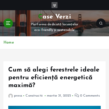
S
k
i
Case Verzi
p
Platforma dedicată locuințelor
t
eco-friendly și sustenabile
o
c
o
Home
n
t
e
n
Cum să alegi ferestrele ideale
t
pentru eficiență energetică
maximă?
press
Constructii
martie 31, 2025
0 Comments