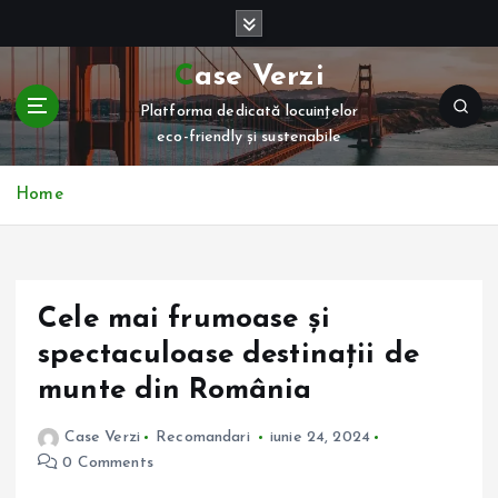
S
k
i
Case Verzi
p
Platforma dedicată locuințelor
t
eco-friendly și sustenabile
o
c
o
Home
n
t
e
n
Cele mai frumoase și
t
spectaculoase destinații de
munte din România
Case Verzi
Recomandari
iunie 24, 2024
0 Comments