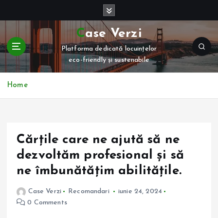
S
k
i
Case Verzi
p
Platforma dedicată locuințelor
t
eco-friendly și sustenabile
o
c
o
Home
n
t
e
n
Cărțile care ne ajută să ne
t
dezvoltăm profesional și să
ne îmbunătățim abilitățile.
Case Verzi
Recomandari
iunie 24, 2024
0 Comments