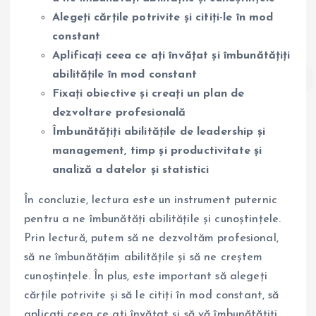
Alegeți cărțile potrivite și citiți-le în mod
constant
Aplificați ceea ce ați învățat și îmbunătățiți
abilitățile în mod constant
Fixați obiective și creați un plan de
dezvoltare profesională
Îmbunătățiți abilitățile de leadership și
management, timp și productivitate și
analiză a datelor și statistici
În concluzie, lectura este un instrument puternic
pentru a ne îmbunătăți abilitățile și cunoștințele.
Prin lectură, putem să ne dezvoltăm profesional,
să ne îmbunătățim abilitățile și să ne creștem
cunoștințele. În plus, este important să alegeți
cărțile potrivite și să le citiți în mod constant, să
aplicați ceea ce ați învățat și să vă îmbunătățiți