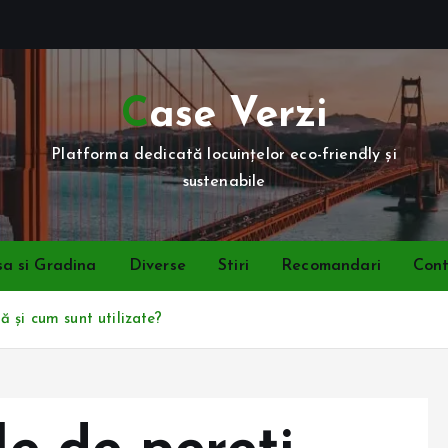
Case Verzi
Platforma dedicată locuințelor eco-friendly și
sustenabile
a si Gradina
Diverse
Stiri
Recomandari
Con
lă și cum sunt utilizate?