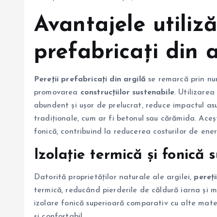
Avantajele utiliză
prefabricați din a
Pereții prefabricați din argilă
se remarcă prin nu
promovarea
construcțiilor sustenabile
. Utilizare
abundent și ușor de prelucrat, reduce impactul as
tradiționale, cum ar fi betonul sau cărămida. Aceș
fonică, contribuind la reducerea costurilor de energ
Izolație termică și fonică 
Datorită proprietăților naturale ale argilei,
pereți
termică, reducând pierderile de căldură iarna și m
izolare fonică superioară comparativ cu alte materi
și confortabil.