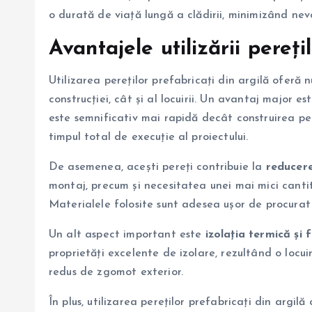
o durată de viață lungă a clădirii, minimizând nev
Avantajele utilizării pereți
Utilizarea pereților prefabricați din argilă oferă
construcției, cât și al locuirii. Un avantaj major es
este semnificativ mai rapidă decât construirea per
timpul total de execuție al proiectului.
De asemenea, acești pereți contribuie la
reducere
montaj, precum și necesitatea unei mai mici canti
Materialele folosite sunt adesea ușor de procurat 
Un alt aspect important este
izolația termică și 
proprietăți excelente de izolare, rezultând o locui
redus de zgomot exterior.
În plus, utilizarea pereților prefabricați din argilă