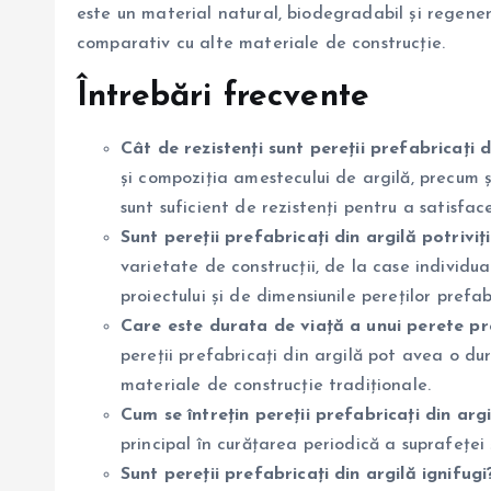
este un material natural, biodegradabil și regene
comparativ cu alte materiale de construcție.
Întrebări frecvente
Cât de rezistenți sunt pereții prefabricați d
și compoziția amestecului de argilă, precum ș
sunt suficient de rezistenți pentru a satisfa
Sunt pereții prefabricați din argilă potriviț
varietate de construcții, de la case individual
proiectului și de dimensiunile pereților prefabr
Care este durata de viață a unui perete pr
pereții prefabricați din argilă pot avea o d
materiale de construcție tradiționale.
Cum se întrețin pereții prefabricați din arg
principal în curățarea periodică a suprafeței 
Sunt pereții prefabricați din argilă ignifugi