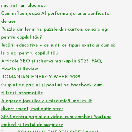
mici într-un bloc nou
Cum influențează AI performanța unui purificator
de aer
Puzzle din lemn vs. puzzle din carton: ce să alegi
pentru copilul tău?
Jucării educative – ce sunt, ce tipuri există și cum să
le alegi pentru copilul tău
Articole SEO și schema markup în 2025: FAQ,
HowTo și Review
ROMANIAN ENERGY WEEK 2025
Grupuri de pariuri și ponturi pe Facebook: cum
filtrezi informațiile
Alegerea jocurilor cu miză mică: mai mult
divertisment, mai puțin stres
SEO pentru pagini cu video: cum combini YouTube,
embed și textul de susținere