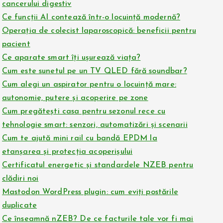
cancerului digestiv
Ce funcții AI contează într-o locuință modernă?
Operația de colecist laparoscopică: beneficii pentru
pacient
Ce aparate smart îți ușurează viața?
Cum este sunetul pe un TV QLED fără soundbar?
Cum alegi un aspirator pentru o locuință mare:
autonomie, putere și acoperire pe zone
Cum pregătești casa pentru sezonul rece cu
tehnologie smart: senzori, automatizări și scenarii
Cum te ajută mini rail cu bandă EPDM la
etanșarea și protecția acoperișului
Certificatul energetic și standardele NZEB pentru
clădiri noi
Mastodon WordPress plugin: cum eviți postările
duplicate
Ce înseamnă nZEB? De ce facturile tale vor fi mai