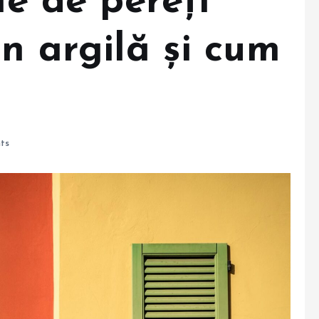
le de pereți
in argilă și cum
ts