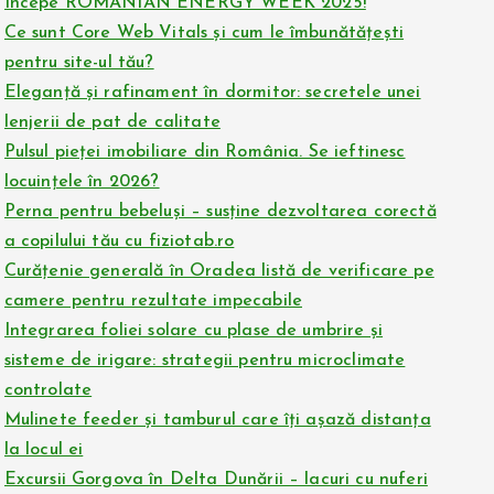
Începe ROMANIAN ENERGY WEEK 2025!
Ce sunt Core Web Vitals și cum le îmbunătățești
pentru site-ul tău?
Eleganță și rafinament în dormitor: secretele unei
lenjerii de pat de calitate
Pulsul pieței imobiliare din România. Se ieftinesc
locuințele în 2026?
Perna pentru bebeluși – susține dezvoltarea corectă
a copilului tău cu fiziotab.ro
Curățenie generală în Oradea listă de verificare pe
camere pentru rezultate impecabile
Integrarea foliei solare cu plase de umbrire și
sisteme de irigare: strategii pentru microclimate
controlate
Mulinete feeder și tamburul care îți așază distanța
la locul ei
Excursii Gorgova în Delta Dunării – lacuri cu nuferi