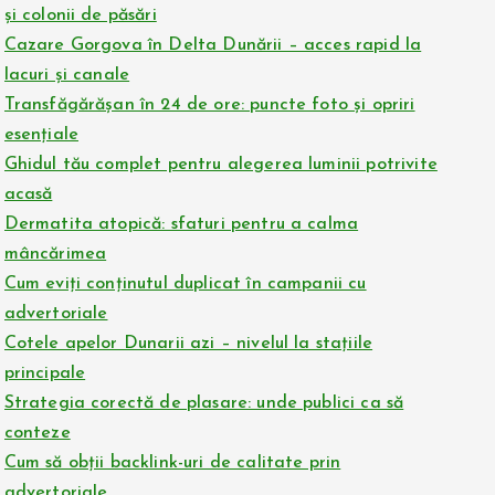
și colonii de păsări
Cazare Gorgova în Delta Dunării – acces rapid la
lacuri și canale
Transfăgărășan în 24 de ore: puncte foto și opriri
esențiale
Ghidul tău complet pentru alegerea luminii potrivite
acasă
Dermatita atopică: sfaturi pentru a calma
mâncărimea
Cum eviți conținutul duplicat în campanii cu
advertoriale
Cotele apelor Dunarii azi – nivelul la stațiile
principale
Strategia corectă de plasare: unde publici ca să
conteze
Cum să obții backlink-uri de calitate prin
advertoriale