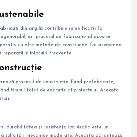
sustenabile
abricați din argilă
contribuie semnificativ la
regenerabil, iar procesul de fabricație al acestor
parativ cu alte metode de construcție. De asemenea,
reparații și înlocuiri frecvente.
construcție
rează procesul de construcție. Fiind prefabricate,
ând timpul total de execuție al proiectului. Această
turi.
u durabilitatea și rezistența lor. Argila este un
și la solicitări mecanice moderate. Aceasta garantează