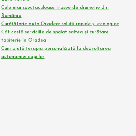
Cele mai spectaculoase trasee de drumeție din
România
Curățătorie auto Oradea: soluții rapide și ecologice
Cât costă serviciile de spălat saltea și curățare
tapițerie în Oradea
Cum ajută terapia personalizată la dezvoltarea
autonomiei copiilor