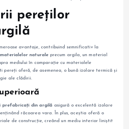
rii pereților
rgilă
meroase avantaje, contribuind semnificativ la
a
materialelor naturale
precum argila, un material
upra mediului în comparație cu materialele
ti pereți oferă, de asemenea, o bună izolare termică și
ie ale clădirii.
superioară
i prefabricați din argilă
asigură o excelentă izolare
enținând răcoarea vara. În plus, aceștia oferă o
ale de construcție, creând un mediu interior liniștit