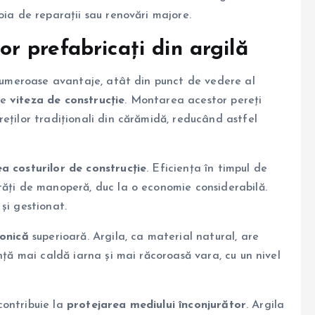
oia de reparații sau renovări majore.
lor prefabricați din argilă
 numeroase avantaje, atât din punct de vedere al
te
viteza de construcție
. Montarea acestor pereți
eților tradiționali din cărămidă, reducând astfel
a costurilor de construcție
. Eficiența în timpul de
tăți de manoperă, duc la o economie considerabilă.
și gestionat.
fonică
superioară. Argila, ca material natural, are
nță mai caldă iarna și mai răcoroasă vara, cu un nivel
 contribuie la
protejarea mediului înconjurător
. Argila