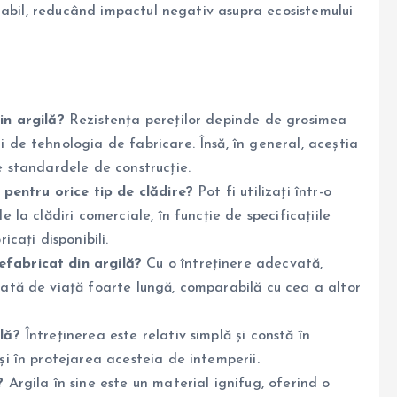
rabil, reducând impactul negativ asupra ecosistemului
in argilă?
Rezistența pereților depinde de grosimea
i de tehnologia de fabricare. Însă, în general, aceștia
ce standardele de construcție.
i pentru orice tip de clădire?
Pot fi utilizați într-o
e la clădiri comerciale, în funcție de specificațiile
icați disponibili.
efabricat din argilă?
Cu o întreținere adecvată,
urată de viață foarte lungă, comparabilă cu cea a altor
ilă?
Întreținerea este relativ simplă și constă în
și în protejarea acesteia de intemperii.
?
Argila în sine este un material ignifug, oferind o