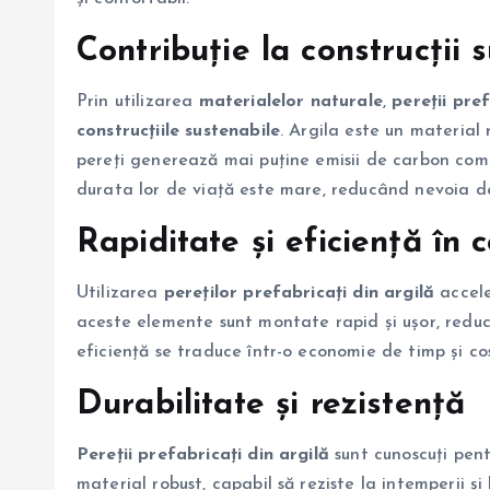
Contribuție la construcții 
Prin utilizarea
materialelor naturale
,
pereții pref
construcțiile sustenabile
. Argila este un material 
pereți generează mai puține emisii de carbon com
durata lor de viață este mare, reducând nevoia de 
Rapiditate și eficiență în 
Utilizarea
pereților prefabricați din argilă
accele
aceste elemente sunt montate rapid și ușor, reduc
eficiență se traduce într-o economie de timp și cos
Durabilitate și rezistență
Pereții prefabricați din argilă
sunt cunoscuți pentr
material robust, capabil să reziste la intemperii 