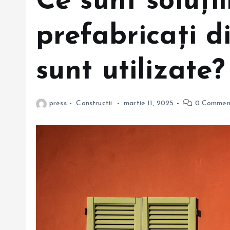
Ce sunt soluții
prefabricați d
sunt utilizate?
press
Constructii
martie 11, 2025
0 Commen