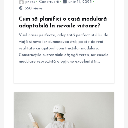
press
Constructii
iunie 11, 2025
i
550 views
Cum să planifici o casă modulară
c
adaptabilă la nevoile viitoare?
o
Visul casei perfecte, adaptată perfect stilului de
viață și nevoilor dumneavoastră, poate deveni
l
realitate cu ajutorul construcțiilor modulare.
Construcțiile sustenabile câștigă teren, iar casele
e
modulare reprezintă o opțiune excelentă în…