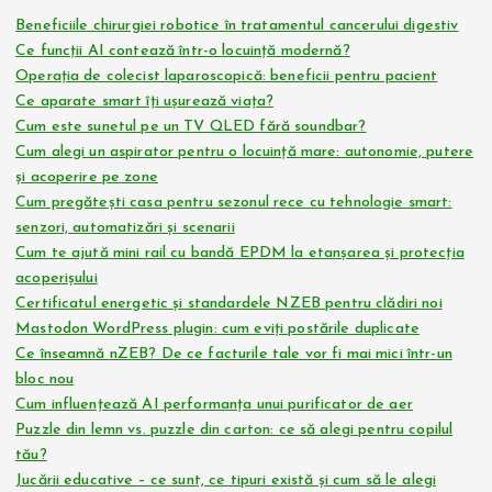
Beneficiile chirurgiei robotice în tratamentul cancerului digestiv
Ce funcții AI contează într-o locuință modernă?
Operația de colecist laparoscopică: beneficii pentru pacient
Ce aparate smart îți ușurează viața?
Cum este sunetul pe un TV QLED fără soundbar?
Cum alegi un aspirator pentru o locuință mare: autonomie, putere
și acoperire pe zone
Cum pregătești casa pentru sezonul rece cu tehnologie smart:
senzori, automatizări și scenarii
Cum te ajută mini rail cu bandă EPDM la etanșarea și protecția
acoperișului
Certificatul energetic și standardele NZEB pentru clădiri noi
Mastodon WordPress plugin: cum eviți postările duplicate
Ce înseamnă nZEB? De ce facturile tale vor fi mai mici într-un
bloc nou
Cum influențează AI performanța unui purificator de aer
Puzzle din lemn vs. puzzle din carton: ce să alegi pentru copilul
tău?
Jucării educative – ce sunt, ce tipuri există și cum să le alegi