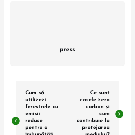
press
N
Cum să
Ce sunt
a
utilizezi
casele zero
ferestrele cu
carbon și
emisii
cum
v
reduse
contribuie la
pentru a
protejarea
i
îmbunătăți
mediului?