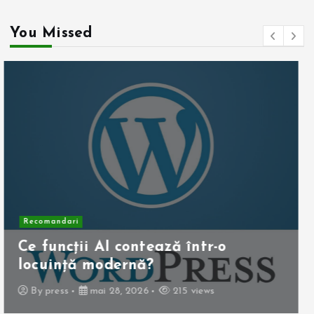
You Missed
Recomandari
Operația de colecist laparoscopică:
beneficii pentru pacient
By
press
mai 10, 2026
255 views