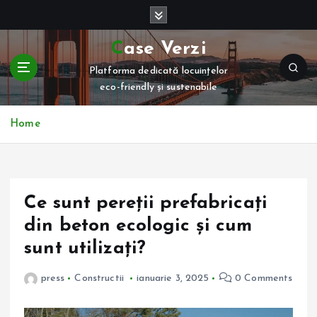
S
k
i
Case Verzi
p
Platforma dedicată locuințelor
t
eco-friendly și sustenabile
o
c
o
Home
n
t
e
n
Ce sunt pereții prefabricați
t
din beton ecologic și cum
sunt utilizați?
press
Constructii
ianuarie 3, 2025
0 Comments