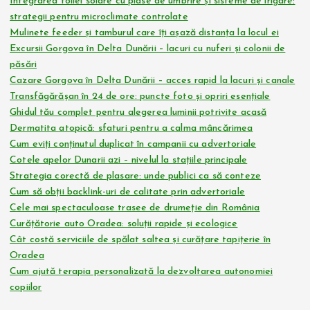
Integrarea foliei solare cu plase de umbrire și sisteme de irigare:
strategii pentru microclimate controlate
Mulinete feeder și tamburul care îți așază distanța la locul ei
Excursii Gorgova în Delta Dunării – lacuri cu nuferi și colonii de
păsări
Cazare Gorgova în Delta Dunării – acces rapid la lacuri și canale
Transfăgărășan în 24 de ore: puncte foto și opriri esențiale
Ghidul tău complet pentru alegerea luminii potrivite acasă
Dermatita atopică: sfaturi pentru a calma mâncărimea
Cum eviți conținutul duplicat în campanii cu advertoriale
Cotele apelor Dunarii azi – nivelul la stațiile principale
Strategia corectă de plasare: unde publici ca să conteze
Cum să obții backlink-uri de calitate prin advertoriale
Cele mai spectaculoase trasee de drumeție din România
Curățătorie auto Oradea: soluții rapide și ecologice
Cât costă serviciile de spălat saltea și curățare tapițerie în
Oradea
Cum ajută terapia personalizată la dezvoltarea autonomiei
copiilor