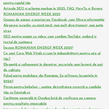
pentru copilul tău
Articole SEO și schema markup în 2025: FAQ, HowTo și Review
ROMANIAN ENERGY WEEK 2025
Grupuri de pariuri și ponturi pe Facebook: cum filtrezi informațiile
Alegerea jocurilor cu miză mică: mai mult divertisment, mai puțin
stres
SEO pentru pagini cu video: cum combini YouTube, embed și
textul de susținere
Începe ROMANIAN ENERGY WEEK 2025!
Ce sunt Core Web Vitals și cum le îmbunătățești pentru site-ul
tău?
Eleganță și rafinament în dormitor: secretele unei lenjerii de pat
de calitate
Pulsul pieței imobiliare din România. Se ieftinesc locuințele în
2026?
Perna pentru bebeluși – susține dezvoltarea corectă a copilului
tău cu fiziotab.ro
Curățenie generală în Oradea listă de verificare pe camere
pentru rezultate impecabile