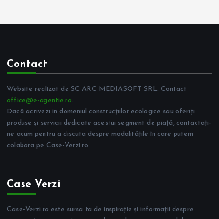
Contact
Website realizat de SC ARC MEDIASOFT SRL. Contact
office@e-agentie.ro
.
Dacă activezi în domeniul construcțiilor ecologice sau oferiți
produse și servicii dedicate acestui segment de piață, contactați-
ne acum pentru a discuta despre modalitățile în care putem
colabora pe Case-Verzi.ro.
Case Verzi
Case-Verzi.ro este sursa ta de inspirație și informații despre