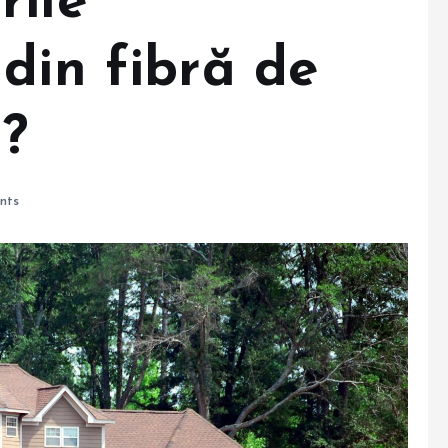
rile
din fibră de
ă?
nts