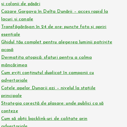
și colonii de păsări
Cazare Gorgova în Delta Dunării – acces rapid la
lacuri și canale
Transfăgărășan în 24 de ore: puncte foto și opriri
esențiale
Ghidul tău complet pentru alegerea luminii potrivite
acasă
Dermatita atopică: sfaturi pentru a calma
mâncărimea
Cum eviți conținutul duplicat în campanii cu
advertoriale
Cotele apelor Dunarii azi – nivelul la stațiile
principale
Strategia corectă de plasare: unde publici ca să
conteze
Cum să obții backlink-uri de calitate prin
advertoriale