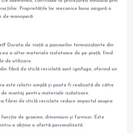
ă. De asemenea, contribuie la protejarea mediului prin
rucțiilor. Proprietățile lor mecanice bune asigură o
ile de manoperă.
ri?
Durata de viață a panourilor termoizolante din
 cea a altor materiale izolatoare de pe piață, fiind
le de utilizare.
in fibră de sticlă reciclată sunt ignifuge, oferind un
a este relativ simplă și poate fi realizată de către
d de montaj pentru materiale izolatoare.
ea fibrei de sticlă reciclate reduce impactul asupra
funcție de grosime, dimensiuni și furnizor. Este
entru a obține o ofertă personalizată.