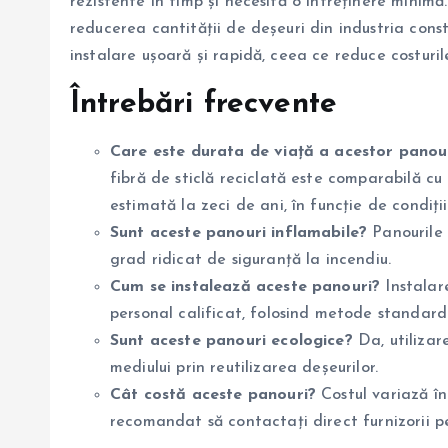
rezistente în timp și necesită o întreținere minim
reducerea cantității de deșeuri din industria const
instalare ușoară și rapidă, ceea ce reduce costur
Întrebări frecvente
Care este durata de viață a acestor panou
fibră de sticlă reciclată este comparabilă cu
estimată la zeci de ani, în funcție de condiții
Sunt aceste panouri inflamabile?
Panourile d
grad ridicat de siguranță la incendiu.
Cum se instalează aceste panouri?
Instalare
personal calificat, folosind metode standar
Sunt aceste panouri ecologice?
Da, utilizar
mediului prin reutilizarea deșeurilor.
Cât costă aceste panouri?
Costul variază în 
recomandat să contactați direct furnizorii p