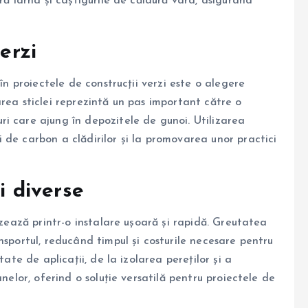
ră iarna și câștigurile de căldură vara, asigurând
erzi
în proiectele de construcții verzi este o alegere
rea sticlei reprezintă un pas important către o
i care ajung în depozitele de gunoi. Utilizarea
 de carbon a clădirilor și la promovarea unor practici
ii diverse
izează printr-o instalare ușoară și rapidă. Greutatea
nsportul, reducând timpul și costurile necesare pentru
tate de aplicații, de la izolarea pereților și a
anelor, oferind o soluție versatilă pentru proiectele de