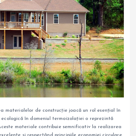
ea materialelor de construcție joacă un rol esențial în
i ecologică în domeniul termoizolației o reprezintă
. Aceste materiale contribuie semnificativ la realizarea
xcelente și respectând principiile economiei circulare.