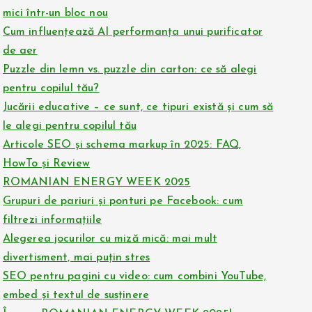
mici într-un bloc nou
Cum influențează AI performanța unui purificator
de aer
Puzzle din lemn vs. puzzle din carton: ce să alegi
pentru copilul tău?
Jucării educative – ce sunt, ce tipuri există și cum să
le alegi pentru copilul tău
Articole SEO și schema markup în 2025: FAQ,
HowTo și Review
ROMANIAN ENERGY WEEK 2025
Grupuri de pariuri și ponturi pe Facebook: cum
filtrezi informațiile
Alegerea jocurilor cu miză mică: mai mult
divertisment, mai puțin stres
SEO pentru pagini cu video: cum combini YouTube,
embed și textul de susținere