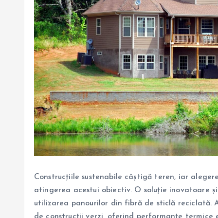
Construcțiile sustenabile câștigă teren, iar aleger
atingerea acestui obiectiv. O soluție inovatoare ș
utilizarea panourilor din fibră de sticlă reciclată
de construcții verzi, oferind performanțe termice e