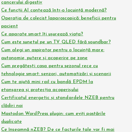
cancerului digestiv
Ce funcții AI contează într-o locuință modernă?
Operația de colecist laparoscopică: beneficii pentru
pacient
Ce aparate smart îți ușurează viața?
Cum este sunetul pe un TV QLED fără soundbar?
Cum alegi un aspirator pentru o locuință mare:
autonomie, putere și acoperire pe zone
Cum pregătești casa pentru sezonul rece cu
tehnologie smart: senzori, automatizări și scenarii
Cum te ajută mini rail cu bandă EPDM la
etanșarea și protecția acoperișului
Certificatul energetic și standardele NZEB pentru
clădiri noi
Mastodon WordPress plugin: cum eviți postările
duplicate
Ce înseamnă nZEB? De ce facturile tale vor fi mai