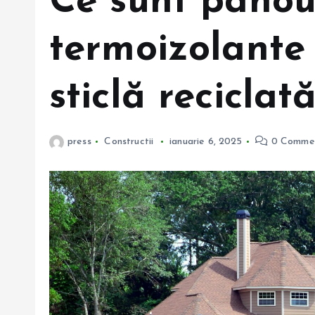
Ce sunt panou
termoizolante 
sticlă reciclat
press
Constructii
ianuarie 6, 2025
0 Comme