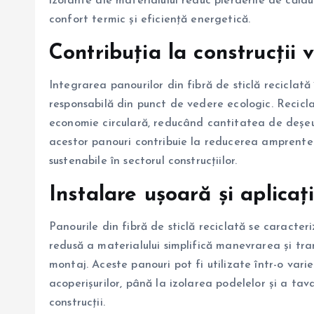
izolante ale materialului reduc pierderile de căldu
confort termic și eficiență energetică.
Contribuția la construcții v
Integrarea panourilor din fibră de sticlă reciclată 
responsabilă din punct de vedere ecologic. Recicla
economie circulară, reducând cantitatea de deșeur
acestor panouri contribuie la reducerea amprentei
sustenabile în sectorul construcțiilor.
Instalare ușoară și aplicaț
Panourile din fibră de sticlă reciclată se caracter
redusă a materialului simplifică manevrarea și tra
montaj. Aceste panouri pot fi utilizate într-o varie
acoperișurilor, până la izolarea podelelor și a tav
construcții.