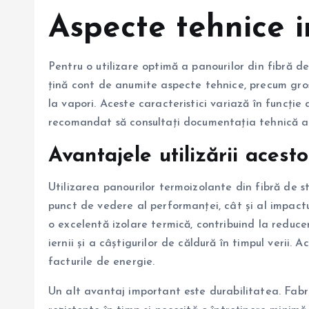
Aspecte tehnice 
Pentru o utilizare optimă a panourilor din fibră de
țină cont de anumite aspecte tehnice, precum gros
la vapori. Aceste caracteristici variază în funcție 
recomandat să consultați documentația tehnică a f
Avantajele utilizării acest
Utilizarea panourilor termoizolante din fibră de s
punct de vedere al performanței, cât și al impactu
o excelentă izolare termică, contribuind la reduce
iernii și a câștigurilor de căldură în timpul verii.
facturile de energie.
Un alt avantaj important este durabilitatea. Fabr