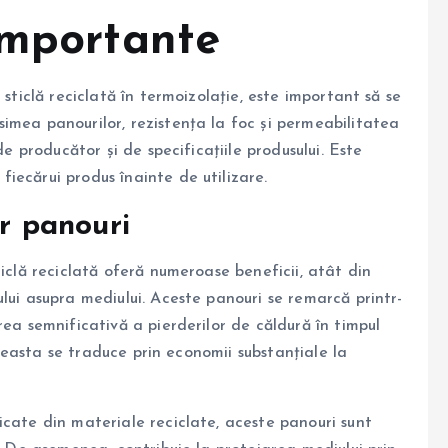
importante
 sticlă reciclată în termoizolație, este important să se
imea panourilor, rezistența la foc și permeabilitatea
de producător și de specificațiile produsului. Este
iecărui produs înainte de utilizare.
or panouri
ticlă reciclată oferă numeroase beneficii, atât din
lui asupra mediului. Aceste panouri se remarcă printr-
rea semnificativă a pierderilor de căldură în timpul
 Aceasta se traduce prin economii substanțiale la
icate din materiale reciclate, aceste panouri sunt