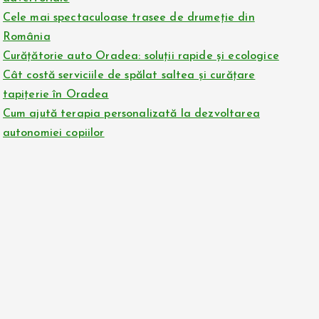
Cele mai spectaculoase trasee de drumeție din
România
Curățătorie auto Oradea: soluții rapide și ecologice
Cât costă serviciile de spălat saltea și curățare
tapițerie în Oradea
Cum ajută terapia personalizată la dezvoltarea
autonomiei copiilor