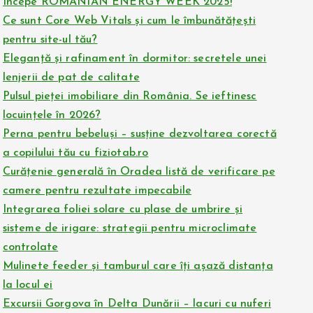
Începe ROMANIAN ENERGY WEEK 2025!
Ce sunt Core Web Vitals și cum le îmbunătățești
pentru site-ul tău?
Eleganță și rafinament în dormitor: secretele unei
lenjerii de pat de calitate
Pulsul pieței imobiliare din România. Se ieftinesc
locuințele în 2026?
Perna pentru bebeluși – susține dezvoltarea corectă
a copilului tău cu fiziotab.ro
Curățenie generală în Oradea listă de verificare pe
camere pentru rezultate impecabile
Integrarea foliei solare cu plase de umbrire și
sisteme de irigare: strategii pentru microclimate
controlate
Mulinete feeder și tamburul care îți așază distanța
la locul ei
Excursii Gorgova în Delta Dunării – lacuri cu nuferi