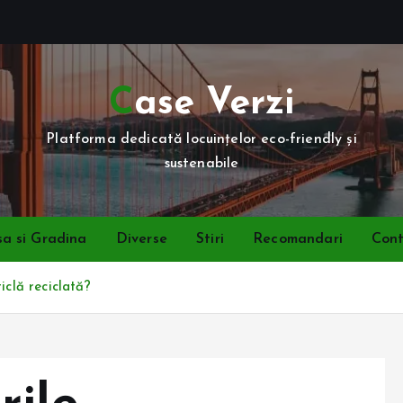
Case Verzi
Platforma dedicată locuințelor eco-friendly și
sustenabile
a si Gradina
Diverse
Stiri
Recomandari
Con
iclă reciclată?