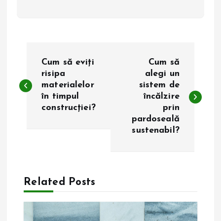
N
Cum să eviți
Cum să
a
risipa
alegi un
materialelor
sistem de
în timpul
încălzire
v
construcției?
prin
pardoseală
i
sustenabil?
g
a
Related Posts
r