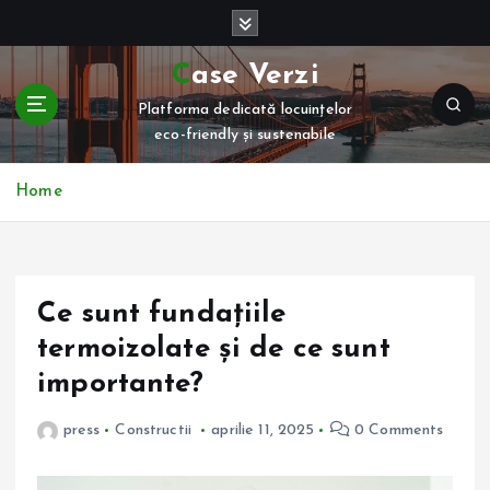
S
k
i
Case Verzi
p
Platforma dedicată locuințelor
t
eco-friendly și sustenabile
o
c
o
Home
n
t
e
n
Ce sunt fundațiile
t
termoizolate și de ce sunt
importante?
press
Constructii
aprilie 11, 2025
0 Comments