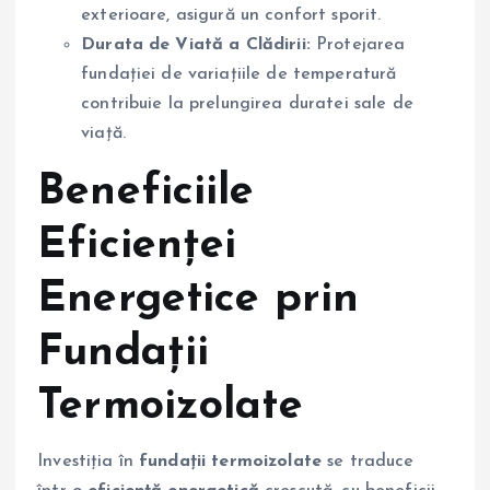
exterioare, asigură un confort sporit.
Durata de Viată a Clădirii:
Protejarea
fundației de variațiile de temperatură
contribuie la prelungirea duratei sale de
viață.
Beneficiile
Eficienței
Energetice prin
Fundații
Termoizolate
Investiția în
fundații termoizolate
se traduce