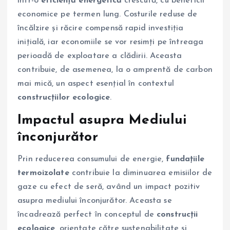
într-o
eficiență energetică
crescută, cu beneficii
economice pe termen lung. Costurile reduse de
încălzire și răcire compensă rapid investiția
inițială, iar economiile se vor resimți pe întreaga
perioadă de exploatare a clădirii. Aceasta
contribuie, de asemenea, la o amprentă de carbon
mai mică, un aspect esențial în contextul
construcțiilor ecologice
.
Impactul asupra Mediului
înconjurător
Prin reducerea consumului de energie,
fundațiile
termoizolate
contribuie la diminuarea emisiilor de
gaze cu efect de seră, având un impact pozitiv
asupra mediului înconjurător. Aceasta se
încadrează perfect în conceptul de
construcții
ecologice
, orientate către sustenabilitate și