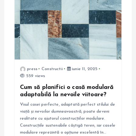
e
î
n
a
r
press
Constructii
iunie 11, 2025
t
559 views
Cum să planifici o casă modulară
i
adaptabilă la nevoile viitoare?
c
Visul casei perfecte, adaptată perfect stilului de
viață și nevoilor dumneavoastră, poate deveni
o
realitate cu ajutorul construcțiilor modulare.
Construcțiile sustenabile câștigă teren, iar casele
l
modulare reprezintă o opțiune excelentă în…