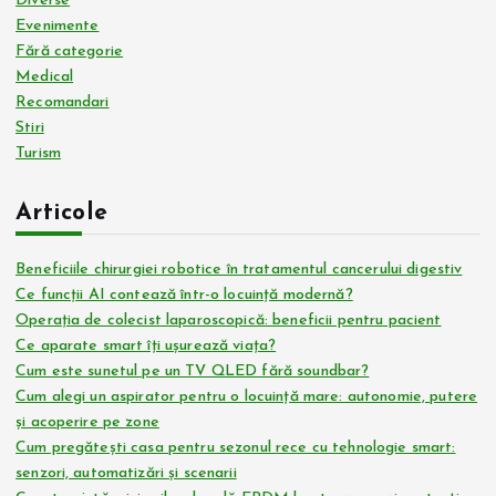
Diverse
Evenimente
Fără categorie
Medical
Recomandari
Stiri
Turism
Articole
Beneficiile chirurgiei robotice în tratamentul cancerului digestiv
Ce funcții AI contează într-o locuință modernă?
Operația de colecist laparoscopică: beneficii pentru pacient
Ce aparate smart îți ușurează viața?
Cum este sunetul pe un TV QLED fără soundbar?
Cum alegi un aspirator pentru o locuință mare: autonomie, putere
și acoperire pe zone
Cum pregătești casa pentru sezonul rece cu tehnologie smart:
senzori, automatizări și scenarii