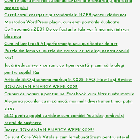
Cum te ajută mini rail cu bandă EPDM la etanșarea și protecția
acoperișului
Certificatul energetic și standardele NZEB pentru clădiri noi
Mastodon WordPress plugin: cum eviți postările duplicate
Ce înseamnă nZEB? De ce facturile tale vor fi mai mici într-un
bloc nou
Cum influențează AI performanța unui purificator de aer
Puzzle din lemn vs. puzzle din carton: ce să alegi pentru copilul
tău?
Jucării educative – ce sunt, ce tipuri există și cum să le alegi
pentru copilul tău
Articole SEO și schema markup în 2025: FAQ, HowTo și Review
ROMANIAN ENERGY WEEK 2025
Grupuri de pariuri și ponturi pe Facebook: cum filtrezi informațiile
Alegerea jocurilor cu miză mică: mai mult divertisment, mai puțin
stres
SEO pentru pagini cu video: cum combini YouTube, embed și
textul de susținere
Începe ROMANIAN ENERGY WEEK 2025!
Ce sunt Core Web Vitals și cum le îmbunătățești pentru site-ul