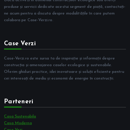
Dacă activezi în domeniul construcțiilor ecologice sau oferiți
produse și servicii dedicate acestui segment de piață, contactați-
ne acum pentru a discuta despre modalitățile în care putem
colabora pe Case-Verzi.ro.
Case Verzi
Case-Verzi.ro este sursa ta de inspirație și informații despre
construcția și amenajarea caselor ecologice și sustenabile.
Oferim ghiduri practice, idei inovatoare și soluții eficiente pentru
cei interesați de mediu și economii de energie în construcții.
Parteneri
Casa Sustenabila
Casa Moderna
Case Vezi