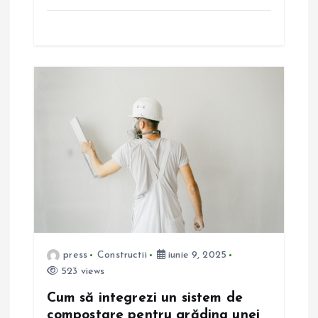
e
press
Constructii
iunie 9, 2025
523 views
Cum să integrezi un sistem de
compostare pentru grădina unei