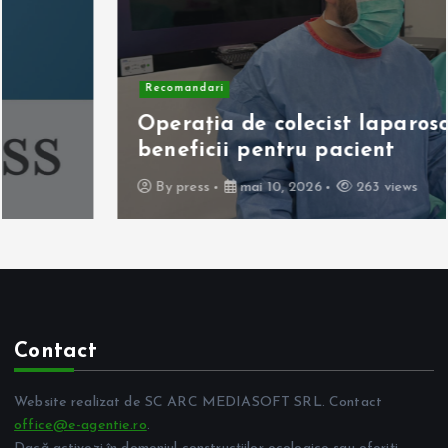
Recomandari
Operația de colecist laparoscopică:
beneficii pentru pacient
By
press
mai 10, 2026
263 views
Contact
Website realizat de SC ARC MEDIASOFT SRL. Contact
office@e-agentie.ro
.