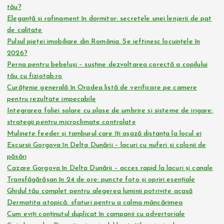
tău?
Eleganță și rafinament în dormitor: secretele unei lenjerii de pat
de calitate
Pulsul pieței imobiliare din România. Se ieftinesc locuințele în
2026?
Perna pentru bebeluși – susține dezvoltarea corectă a copilului
tău cu fiziotab.ro
Curățenie generală în Oradea listă de verificare pe camere
pentru rezultate impecabile
Integrarea foliei solare cu plase de umbrire și sisteme de irigare:
strategii pentru microclimate controlate
Mulinete feeder și tamburul care îți așază distanța la locul ei
Excursii Gorgova în Delta Dunării – lacuri cu nuferi și colonii de
păsări
Cazare Gorgova în Delta Dunării – acces rapid la lacuri și canale
Transfăgărășan în 24 de ore: puncte foto și opriri esențiale
Ghidul tău complet pentru alegerea luminii potrivite acasă
Dermatita atopică: sfaturi pentru a calma mâncărimea
Cum eviți conținutul duplicat în campanii cu advertoriale