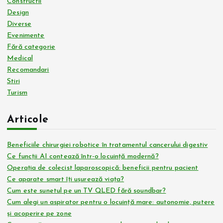
Constructii
Design
Diverse
Evenimente
Fără categorie
Medical
Recomandari
Stiri
Turism
Articole
Beneficiile chirurgiei robotice în tratamentul cancerului digestiv
Ce funcții AI contează într-o locuință modernă?
Operația de colecist laparoscopică: beneficii pentru pacient
Ce aparate smart îți ușurează viața?
Cum este sunetul pe un TV QLED fără soundbar?
Cum alegi un aspirator pentru o locuință mare: autonomie, putere
și acoperire pe zone