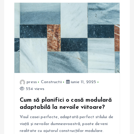
e
î
n
a
r
t
press
Constructii
iunie 11, 2025
554 views
i
Cum să planifici o casă modulară
adaptabilă la nevoile viitoare?
c
Visul casei perfecte, adaptată perfect stilului de
o
viață și nevoilor dumneavoastră, poate deveni
realitate cu ajutorul construcțiilor modulare.