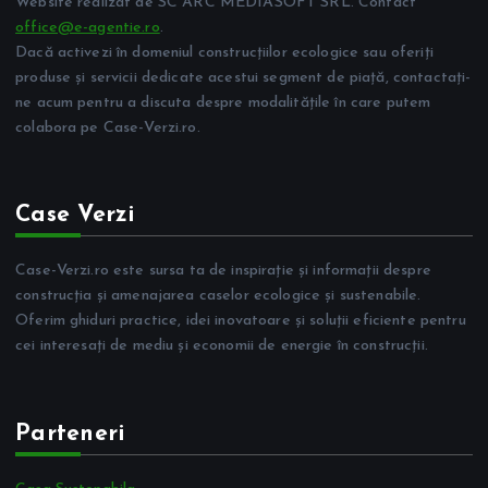
Website realizat de SC ARC MEDIASOFT SRL. Contact
office@e-agentie.ro
.
Dacă activezi în domeniul construcțiilor ecologice sau oferiți
produse și servicii dedicate acestui segment de piață, contactați-
ne acum pentru a discuta despre modalitățile în care putem
colabora pe Case-Verzi.ro.
Case Verzi
Case-Verzi.ro este sursa ta de inspirație și informații despre
construcția și amenajarea caselor ecologice și sustenabile.
Oferim ghiduri practice, idei inovatoare și soluții eficiente pentru
cei interesați de mediu și economii de energie în construcții.
Parteneri