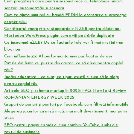
Cum pregătești casa pentru sezonul rece cu tehnologie smart:
senzori, automatizări și scenarii
Cum te ajută mini rail cu bandă EPDM la etanșarea și protecția
acoperișului
Certificatul energetic și standardele NZEB pentru clădiri noi
Mastodon WordPress plugin: cum eviți postările duplicate
Ce înseamnă nZEB? De ce facturile tale vor fi mai mici într-un
bloc nou
Cum influențează AI performanța unui purificator de aer
Puzzle din lemn vs. puzzle din carton: ce să alegi pentru copilul
tău?
Jucării educative – ce sunt, ce tipuri există și cum să le alegi
pentru copilul tău
Articole SEO și schema markup în 2025: FAQ, HowTo și Review
ROMANIAN ENERGY WEEK 2025
Grupuri de pariuri și ponturi pe Facebook: cum filtrezi informațiile
Alegerea jocurilor cu miză mică: mai mult divertisment, mai puțin
stres
SEO pentru pagini cu video: cum combini YouTube, embed și
textul de susținere