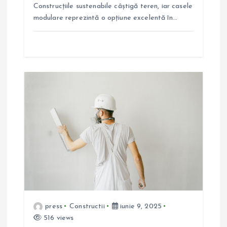
l
Construcțiile sustenabile câștigă teren, iar casele
modulare reprezintă o opțiune excelentă în…
e
press
Constructii
iunie 9, 2025
516 views