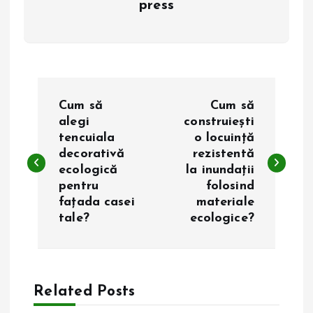
press
N
Cum să
Cum să
a
alegi
construiești
tencuiala
o locuință
decorativă
rezistentă
v
ecologică
la inundații
pentru
folosind
i
fațada casei
materiale
tale?
ecologice?
g
a
Related Posts
r