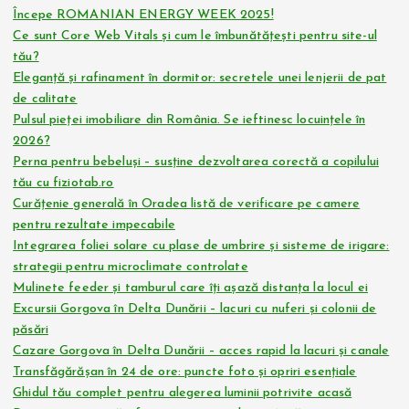
Începe ROMANIAN ENERGY WEEK 2025!
Ce sunt Core Web Vitals și cum le îmbunătățești pentru site-ul
tău?
Eleganță și rafinament în dormitor: secretele unei lenjerii de pat
de calitate
Pulsul pieței imobiliare din România. Se ieftinesc locuințele în
2026?
Perna pentru bebeluși – susține dezvoltarea corectă a copilului
tău cu fiziotab.ro
Curățenie generală în Oradea listă de verificare pe camere
pentru rezultate impecabile
Integrarea foliei solare cu plase de umbrire și sisteme de irigare:
strategii pentru microclimate controlate
Mulinete feeder și tamburul care îți așază distanța la locul ei
Excursii Gorgova în Delta Dunării – lacuri cu nuferi și colonii de
păsări
Cazare Gorgova în Delta Dunării – acces rapid la lacuri și canale
Transfăgărășan în 24 de ore: puncte foto și opriri esențiale
Ghidul tău complet pentru alegerea luminii potrivite acasă