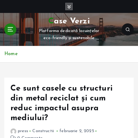
S
k
i
Case Verzi
p
Platforma dedicată locuințelor
t
eco-friendly și sustenabile
o
c
o
Home
n
t
e
n
Ce sunt casele cu structuri
t
din metal reciclat și cum
reduc impactul asupra
mediului?
press
Constructii
februarie 2, 2025