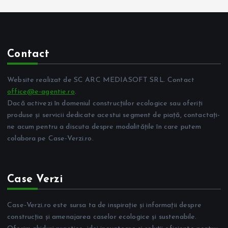
Contact
Website realizat de SC ARC MEDIASOFT SRL. Contact
office@e-agentie.ro
.
Dacă activezi în domeniul construcțiilor ecologice sau oferiți
produse și servicii dedicate acestui segment de piață, contactați-
ne acum pentru a discuta despre modalitățile în care putem
colabora pe Case-Verzi.ro.
Case Verzi
Case-Verzi.ro este sursa ta de inspirație și informații despre
construcția și amenajarea caselor ecologice și sustenabile.