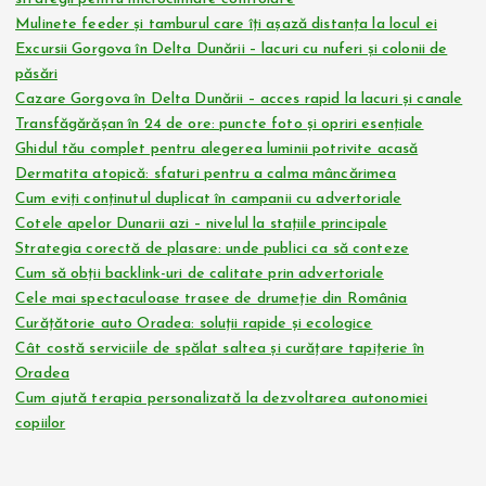
Mulinete feeder și tamburul care îți așază distanța la locul ei
Excursii Gorgova în Delta Dunării – lacuri cu nuferi și colonii de
păsări
Cazare Gorgova în Delta Dunării – acces rapid la lacuri și canale
Transfăgărășan în 24 de ore: puncte foto și opriri esențiale
Ghidul tău complet pentru alegerea luminii potrivite acasă
Dermatita atopică: sfaturi pentru a calma mâncărimea
Cum eviți conținutul duplicat în campanii cu advertoriale
Cotele apelor Dunarii azi – nivelul la stațiile principale
Strategia corectă de plasare: unde publici ca să conteze
Cum să obții backlink-uri de calitate prin advertoriale
Cele mai spectaculoase trasee de drumeție din România
Curățătorie auto Oradea: soluții rapide și ecologice
Cât costă serviciile de spălat saltea și curățare tapițerie în
Oradea
Cum ajută terapia personalizată la dezvoltarea autonomiei
copiilor