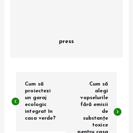
press
N
Cum să
Cum să
a
proiectezi
alegi
un garaj
vopselurile
ecologic
fără emisii
v
integrat în
de
casa verde?
substanțe
i
toxice
pentru casa