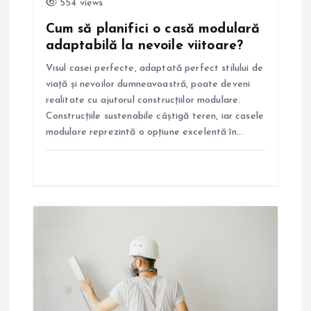
i
554 views
Cum să planifici o casă modulară
c
adaptabilă la nevoile viitoare?
o
Visul casei perfecte, adaptată perfect stilului de
viață și nevoilor dumneavoastră, poate deveni
l
realitate cu ajutorul construcțiilor modulare.
Construcțiile sustenabile câștigă teren, iar casele
e
modulare reprezintă o opțiune excelentă în…