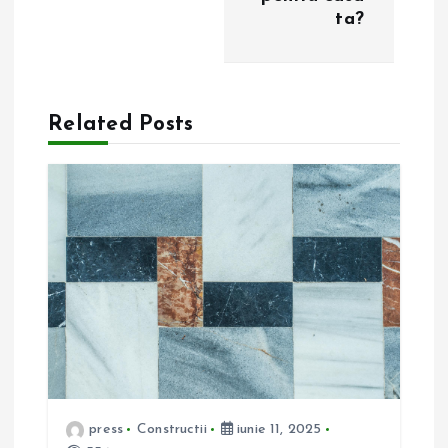
g
ta?
a
r
Related Posts
e
î
n
a
r
t
press
Constructii
iunie 11, 2025