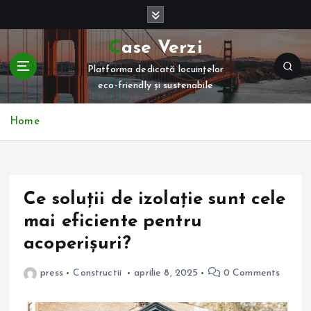
S
k
i
Case Verzi
p
Platforma dedicată locuințelor
t
eco-friendly și sustenabile
o
c
o
Home
n
t
e
n
Ce soluții de izolație sunt cele
t
mai eficiente pentru
acoperișuri?
press
Constructii
aprilie 8, 2025
0 Comments