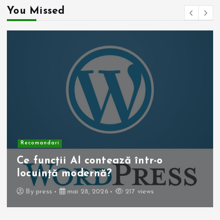
You Missed
Recomandari
Operația de colecist laparoscopică:
beneficii pentru pacient
By
press
mai 10, 2026
257 views