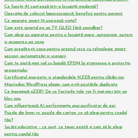
Ce funcții AI contează într-o locuință modernă?
Operația de colecist laparoscopică: beneficii pentru pacient
Ce aparate smart îți ușurează viața?
Cum este sunetul pe un TV QLED fără soundbar?
Cum alegi un aspirator pentru o locuință mare: autonomie, putere
și acoperire pe zone
Cum pregătești casa pentru sezonul rece cu tehnologie smart:
senzori, automatizări și scenarii
Cum te ajută mini rail cu bandă EPDM la etanșarea și protecția
acoperișului
Certificatul energetic și standardele NZEB pentru clădiri noi
Mastodon WordPress plugin: cum eviți postările duplicate
Ce înseamnă nZEB? De ce facturile tale vor fi mai mici într-un
bloc nou
Cum influențează AI performanța unui purificator de aer
Puzzle din lemn vs. puzzle din carton: ce să alegi pentru copilul
tău?
Jucării educative – ce sunt, ce tipuri există și cum să le alegi
pentru copilul tău