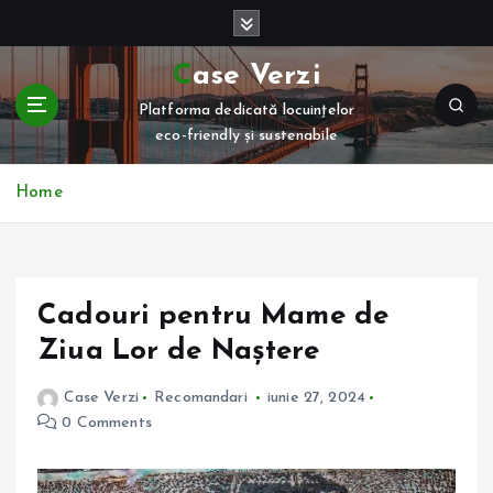
S
k
i
Case Verzi
p
Platforma dedicată locuințelor
t
eco-friendly și sustenabile
o
c
o
Home
n
t
e
n
Cadouri pentru Mame de
t
Ziua Lor de Naștere
Case Verzi
Recomandari
iunie 27, 2024
0 Comments