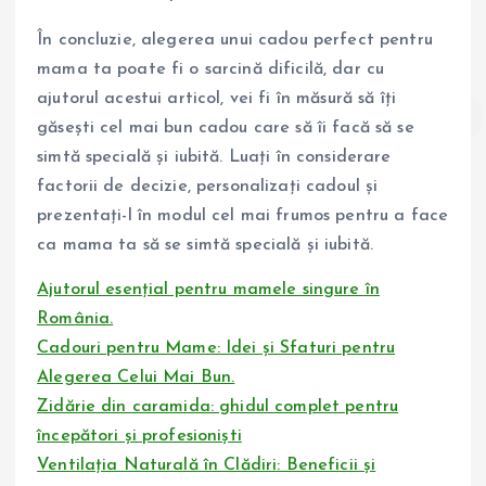
În concluzie, alegerea unui cadou perfect pentru
mama ta poate fi o sarcină dificilă, dar cu
ajutorul acestui articol, vei fi în măsură să îți
găsești cel mai bun cadou care să îi facă să se
simtă specială și iubită. Luați în considerare
factorii de decizie, personalizați cadoul și
prezentați-l în modul cel mai frumos pentru a face
ca mama ta să se simtă specială și iubită.
Ajutorul esențial pentru mamele singure în
România.
Cadouri pentru Mame: Idei și Sfaturi pentru
Alegerea Celui Mai Bun.
Zidărie din caramida: ghidul complet pentru
începători și profesioniști
Ventilația Naturală în Clădiri: Beneficii și