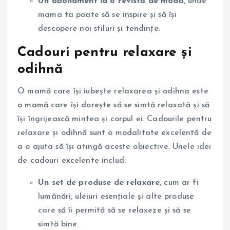
Un abonament la o revistă de modă
, unde
mama ta poate să se inspire și să își
descopere noi stiluri și tendințe.
Cadouri pentru relaxare și
odihnă
O mamă care își iubește relaxarea și odihna este
o mamă care își dorește să se simtă relaxată și să
își îngrijească mintea și corpul ei. Cadourile pentru
relaxare și odihnă sunt o modalitate excelentă de
a o ajuta să își atingă aceste obiective. Unele idei
de cadouri excelente includ:
Un set de produse de relaxare
, cum ar fi
lumânări, uleiuri esențiale și alte produse
care să îi permită să se relaxeze și să se
simtă bine.