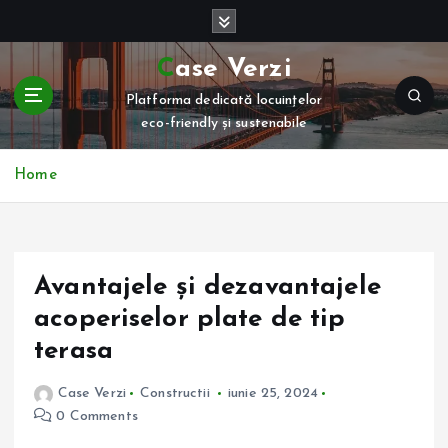
S
k
i
Case Verzi
p
Platforma dedicată locuințelor
t
eco-friendly și sustenabile
o
c
o
Home
n
t
e
n
Avantajele și dezavantajele
t
acoperiselor plate de tip
terasa
Case Verzi
Constructii
iunie 25, 2024
0 Comments