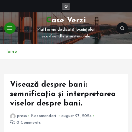
S
k
i
Case Verzi
p
Platforma dedicată locuințelor
t
eco-friendly și sustenabile
o
c
o
Home
n
t
e
n
Visează despre bani:
t
semnificația și interpretarea
viselor despre bani.
press
Recomandari
august 27, 2024
0 Comments