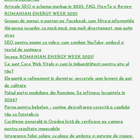
Articole SEO și schema markup în 2025: FAQ, HowTo și Review
ROMANIAN ENERGY WEEK 2025
Grupuri de pariuri și ponturi pe Facebook: cum filtrezi informațiile
Alegerea jocurilor cu miză mică: mai mult divertisment, mai puțin
stres
SEO pentru pagini cu video: cum combini YouTube, embed și
textul de susținere
Începe ROMANIAN ENERGY WEEK 2025!
Ce sunt Core Web Vitals și cum le îmbunătățești pentru site-ul
tău?
Eleganță și rafinament în dormitor: secretele unei lenjerii de pat
de calitate
Pulsul pieței imobiliare din România. Se ieftinesc locuințele în
2026?
Perna pentru bebeluși – susține dezvoltarea corectă a copilului
tău cu fiziotab.ro
Curățenie generală în Oradea listă de verificare pe camere
pentru rezultate impecabile
Integrarea foliei solare cu plase de umbrire și sisteme de irigare: