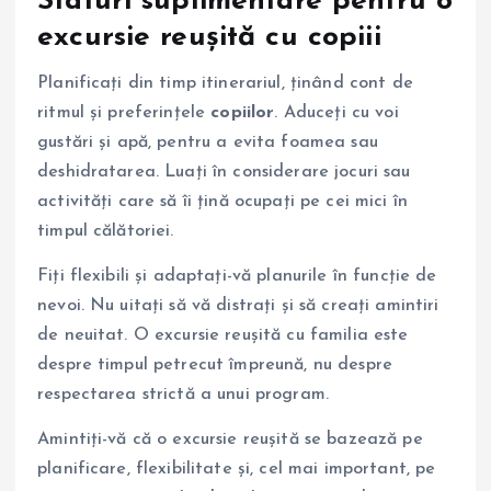
Sfaturi suplimentare pentru o
excursie reușită cu
copiii
Planificați din timp itinerariul, ținând cont de
ritmul și preferințele
copiilor
. Aduceți cu voi
gustări și apă, pentru a evita foamea sau
deshidratarea. Luați în considerare jocuri sau
activități care să îi țină ocupați pe cei mici în
timpul călătoriei.
Fiți flexibili și adaptați-vă planurile în funcție de
nevoi. Nu uitați să vă distrați și să creați amintiri
de neuitat. O excursie reușită cu familia este
despre timpul petrecut împreună, nu despre
respectarea strictă a unui program.
Amintiți-vă că o excursie reușită se bazează pe
planificare, flexibilitate și, cel mai important, pe