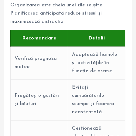
Organizarea este cheia unei zile reușite.
Planificarea anticipată reduce stresul și
maximizează distracția.
Recomandare
Detalii
Adaptează hainele
Verifică prognoza
și activitățile în
meteo.
funcție de vreme.
Evitați
Pregătește gustări
cumpărăturile
și băuturi.
scumpe și foamea
neașteptată.
Gestionează