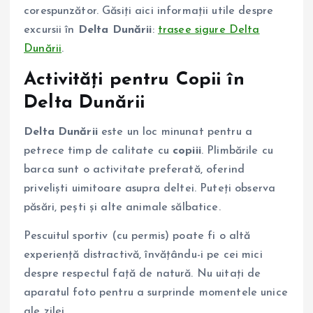
corespunzător. Găsiți aici informații utile despre
excursii în
Delta Dunării
:
trasee sigure Delta
Dunării
.
Activități pentru Copii în
Delta Dunării
Delta Dunării
este un loc minunat pentru a
petrece timp de calitate cu
copiii
. Plimbările cu
barca sunt o activitate preferată, oferind
priveliști uimitoare asupra deltei. Puteți observa
păsări, pești și alte animale sălbatice.
Pescuitul sportiv (cu permis) poate fi o altă
experiență distractivă, învățându-i pe cei mici
despre respectul față de natură. Nu uitați de
aparatul foto pentru a surprinde momentele unice
ale zilei.