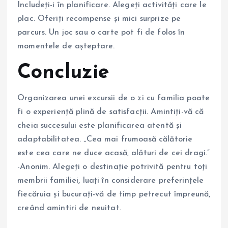
Includeți-i în planificare. Alegeți activități care le
plac. Oferiți recompense și mici surprize pe
parcurs. Un joc sau o carte pot fi de folos în
momentele de așteptare.
Concluzie
Organizarea unei excursii de o zi cu familia poate
fi o experiență plină de satisfacții. Amintiți-vă că
cheia succesului este planificarea atentă și
adaptabilitatea. „Cea mai frumoasă călătorie
este cea care ne duce acasă, alături de cei dragi.”
-Anonim. Alegeți o destinație potrivită pentru toți
membrii familiei, luați în considerare preferințele
fiecăruia și bucurați-vă de timp petrecut împreună,
creând amintiri de neuitat.