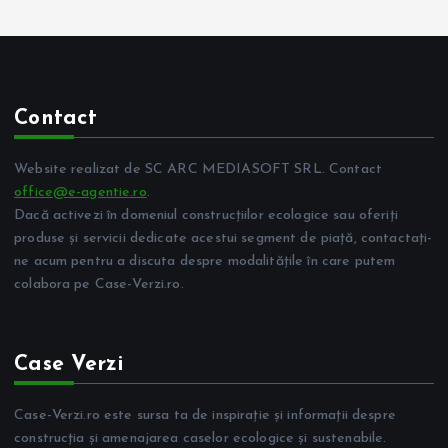
Contact
Website realizat de SC ARC MEDIASOFT SRL. Contact
office@e-agentie.ro
.
Dacă activezi în domeniul construcțiilor ecologice sau oferiți
produse și servicii dedicate acestui segment de piață, contactați-
ne acum pentru a discuta despre modalitățile în care putem
colabora pe Case-Verzi.ro.
Case Verzi
Case-Verzi.ro este sursa ta de inspirație și informații despre
construcția și amenajarea caselor ecologice și sustenabile.