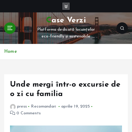
S
k
i
Case Verzi
p
Platforma dedicată locuințelor
t
eco-friendly și sustenabile
o
c
o
Home
n
t
e
n
Unde mergi într-o excursie de
t
o zi cu familia
press
Recomandari
aprilie 19, 2025
0 Comments