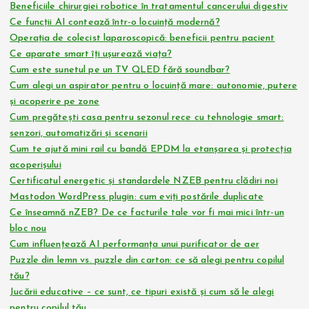
Beneficiile chirurgiei robotice în tratamentul cancerului digestiv
Ce funcții AI contează într-o locuință modernă?
Operația de colecist laparoscopică: beneficii pentru pacient
Ce aparate smart îți ușurează viața?
Cum este sunetul pe un TV QLED fără soundbar?
Cum alegi un aspirator pentru o locuință mare: autonomie, putere
și acoperire pe zone
Cum pregătești casa pentru sezonul rece cu tehnologie smart:
senzori, automatizări și scenarii
Cum te ajută mini rail cu bandă EPDM la etanșarea și protecția
acoperișului
Certificatul energetic și standardele NZEB pentru clădiri noi
Mastodon WordPress plugin: cum eviți postările duplicate
Ce înseamnă nZEB? De ce facturile tale vor fi mai mici într-un
bloc nou
Cum influențează AI performanța unui purificator de aer
Puzzle din lemn vs. puzzle din carton: ce să alegi pentru copilul
tău?
Jucării educative – ce sunt, ce tipuri există și cum să le alegi
pentru copilul tău