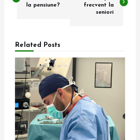
a
la pensiune?
frecvent la
seniori
v
i
g
Related Posts
a
r
e
î
n
a