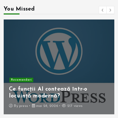
You Missed
Recomandari
Operația de colecist laparoscopică:
beneficii pentru pacient
By
press
mai 10, 2026
257 views