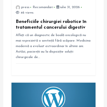
press
Recomandari
iulie 31, 2026
r
46 views
t
Beneficiile chirurgiei robotice în
tratamentul cancerului digestiv
i
Aflați că un diagnostic de boală oncologică nu
mai reprezintă o sentință fără scăpare. Medicina
c
modernă a evoluat extraordinar în ultimii ani.
Astăzi, pacienții au la dispoziție soluții
o
chirurgicale de…
l
e