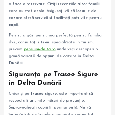
a face o rezervare. Citiți recenziile altor familii
care au stat acolo. Asigurați-vă că locurile de
cazare oferă servicii și facilități potrivite pentru
copii
.
Pentru a găsi pensiunea perfectă pentru familia
dvs., consultați site-uri specializate în turism,
precum
pensiuni-delta.ro
unde veți descoperi o
gamă variată de opțiuni de cazare în
Delta
Dunării
.
Siguranța pe
Trasee Sigure
în
Delta Dunării
Chiar și pe
trasee sigure
, este important să
respectați anumite măsuri de precauție.
Supravegheați copiii în permanență. Nu vă
îndepărtați de zonele amenajate, respectați