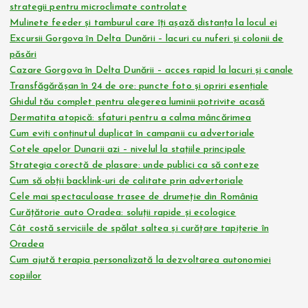
strategii pentru microclimate controlate
Mulinete feeder și tamburul care îți așază distanța la locul ei
Excursii Gorgova în Delta Dunării – lacuri cu nuferi și colonii de
păsări
Cazare Gorgova în Delta Dunării – acces rapid la lacuri și canale
Transfăgărășan în 24 de ore: puncte foto și opriri esențiale
Ghidul tău complet pentru alegerea luminii potrivite acasă
Dermatita atopică: sfaturi pentru a calma mâncărimea
Cum eviți conținutul duplicat în campanii cu advertoriale
Cotele apelor Dunarii azi – nivelul la stațiile principale
Strategia corectă de plasare: unde publici ca să conteze
Cum să obții backlink-uri de calitate prin advertoriale
Cele mai spectaculoase trasee de drumeție din România
Curățătorie auto Oradea: soluții rapide și ecologice
Cât costă serviciile de spălat saltea și curățare tapițerie în
Oradea
Cum ajută terapia personalizată la dezvoltarea autonomiei
copiilor