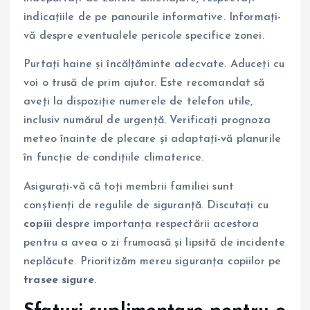
indicațiile de pe panourile informative. Informați-
vă despre eventualele pericole specifice zonei.
Purtați haine și încălțăminte adecvate. Aduceți cu
voi o trusă de prim ajutor. Este recomandat să
aveți la dispoziție numerele de telefon utile,
inclusiv numărul de urgență. Verificați prognoza
meteo înainte de plecare și adaptați-vă planurile
în funcție de condițiile climaterice.
Asigurați-vă că toți membrii familiei sunt
conștienți de regulile de siguranță. Discutați cu
copiii
despre importanța respectării acestora
pentru a avea o zi frumoasă și lipsită de incidente
neplăcute. Prioritizăm mereu siguranța copiilor pe
trasee sigure
.