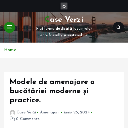
S
k
i
Case Verzi
p
Platforma dedicată locuințelor
t
eco-friendly și sustenabile
o
c
o
Home
n
t
e
n
Modele de amenajare a
t
bucătăriei moderne și
practice.
Case Verzi
Amenajari
iunie 25, 2024
0 Comments