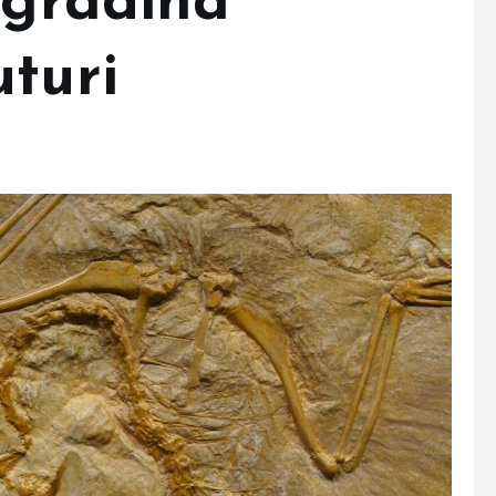
 gradina
turi