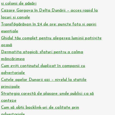
și colonii de păsări
Cazare Gorgova în Delta Dunării – acces rapid la
lacuri și canale
Transfăgărășan în 24 de ore: puncte foto și opriri
esențiale
Ghidul tău complet pentru alegerea luminii potrivite
acasă
Dermatita atopică: sfaturi pentru a calma
mâncărimea
Cum eviți conținutul duplicat în campanii cu
advertoriale
Cotele apelor Dunarii azi – nivelul la stațiile
principale
Strategia corectă de plasare: unde publici ca să
conteze
Cum să obții backlink-uri de calitate prin
advertoriale