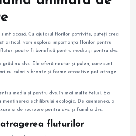
radina animata de
re
simt acasă. Cu ajutorul florilor potrivite, puteți crea
t articol, vom explora importanța florilor pentru
luturi poate fi benefică pentru mediu și pentru dvs.
în grădina dvs. Ele oferă nectar și polen, care sunt
flori cu culori vibrante și forme atractive pot atrage
tru mediu și pentru dvs. în mai multe feluri. Ea
la menținerea echilibrului ecologic. De asemenea, o
are și de recreere pentru dvs. și familia dvs.
atragerea fluturilor