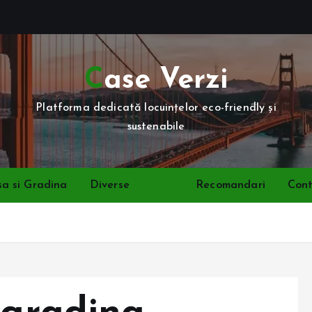
Case Verzi
Platforma dedicată locuințelor eco-friendly și
sustenabile
a si Gradina
Diverse
Stiri
Recomandari
Con