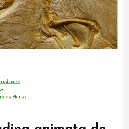
ntroducere
or
a de fluturi