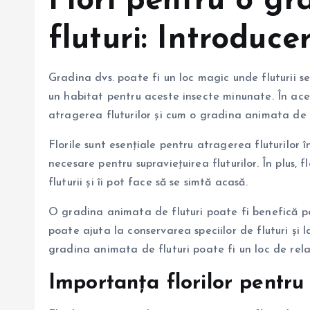
Flori pentru o g
fluturi: Introduce
Gradina dvs. poate fi un loc magic unde fluturii se 
un habitat pentru aceste insecte minunate. În aces
atragerea fluturilor și cum o gradina animata de f
Florile sunt esențiale pentru atragerea fluturilor 
necesare pentru supraviețuirea fluturilor. În plus, 
fluturii și îi pot face să se simtă acasă.
O gradina animata de fluturi poate fi benefică pen
poate ajuta la conservarea speciilor de fluturi și 
gradina animata de fluturi poate fi un loc de relax
Importanța florilor pentru 