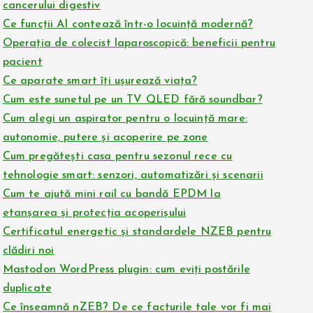
cancerului digestiv
Ce funcții AI contează într-o locuință modernă?
Operația de colecist laparoscopică: beneficii pentru
pacient
Ce aparate smart îți ușurează viața?
Cum este sunetul pe un TV QLED fără soundbar?
Cum alegi un aspirator pentru o locuință mare:
autonomie, putere și acoperire pe zone
Cum pregătești casa pentru sezonul rece cu
tehnologie smart: senzori, automatizări și scenarii
Cum te ajută mini rail cu bandă EPDM la
etanșarea și protecția acoperișului
Certificatul energetic și standardele NZEB pentru
clădiri noi
Mastodon WordPress plugin: cum eviți postările
duplicate
Ce înseamnă nZEB? De ce facturile tale vor fi mai