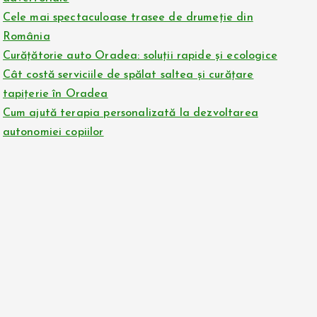
Cele mai spectaculoase trasee de drumeție din
România
Curățătorie auto Oradea: soluții rapide și ecologice
Cât costă serviciile de spălat saltea și curățare
tapițerie în Oradea
Cum ajută terapia personalizată la dezvoltarea
autonomiei copiilor