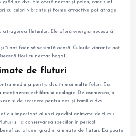
în grădina dvs. Ele oferă nectar și polen, care sunt
flori cu culori vibrante și forme atractive pot atrage
u atragerea fluturilor. Ele oferă energia necesară
și îi pot face să se simtă acasă. Culorile vibrante pot
găsească flori cu nectar bogat.
imate de fluturi
tru mediu și pentru dvs. în mai multe feluri. Ea
la menținerea echilibrului ecologic. De asemenea, o
are și de recreere pentru dvs. și familia dvs.
eficiu important al unei gradini animate de fluturi.
turi și la conservarea speciilor în pericol.
beneficiu al unei gradini animate de fluturi. Ea poate