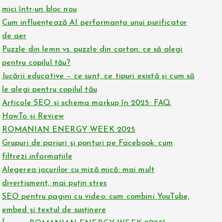
mici într-un bloc nou
Cum influențează AI performanța unui purificator
de aer
Puzzle din lemn vs. puzzle din carton: ce să alegi
pentru copilul tău?
Jucării educative – ce sunt, ce tipuri există și cum să
le alegi pentru copilul tău
Articole SEO și schema markup în 2025: FAQ,
HowTo și Review
ROMANIAN ENERGY WEEK 2025
Grupuri de pariuri și ponturi pe Facebook: cum
filtrezi informațiile
Alegerea jocurilor cu miză mică: mai mult
divertisment, mai puțin stres
SEO pentru pagini cu video: cum combini YouTube,
embed și textul de susținere