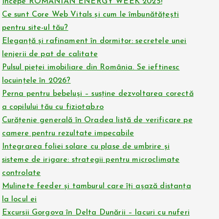
Începe ROMANIAN ENERGY WEEK 2025!
Ce sunt Core Web Vitals și cum le îmbunătățești
pentru site-ul tău?
Eleganță și rafinament în dormitor: secretele unei
lenjerii de pat de calitate
Pulsul pieței imobiliare din România. Se ieftinesc
locuințele în 2026?
Perna pentru bebeluși – susține dezvoltarea corectă
a copilului tău cu fiziotab.ro
Curățenie generală în Oradea listă de verificare pe
camere pentru rezultate impecabile
Integrarea foliei solare cu plase de umbrire și
sisteme de irigare: strategii pentru microclimate
controlate
Mulinete feeder și tamburul care îți așază distanța
la locul ei
Excursii Gorgova în Delta Dunării – lacuri cu nuferi