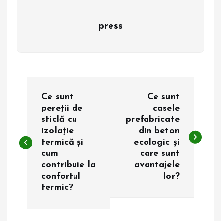
press
N
Ce sunt
Ce sunt
a
pereții de
casele
sticlă cu
prefabricate
izolație
din beton
v
termică și
ecologic și
cum
care sunt
i
contribuie la
avantajele
confortul
lor?
g
termic?
a