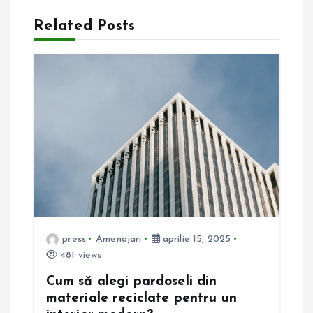
r
Related Posts
e
î
n
a
r
t
press
Amenajari
aprilie 15, 2025
i
481 views
Cum să alegi pardoseli din
c
materiale reciclate pentru un