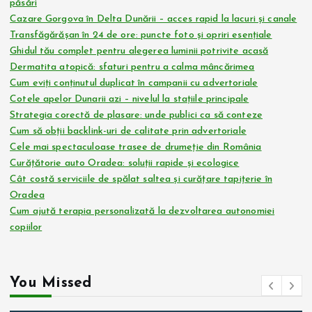
păsări
Cazare Gorgova în Delta Dunării – acces rapid la lacuri și canale
Transfăgărășan în 24 de ore: puncte foto și opriri esențiale
Ghidul tău complet pentru alegerea luminii potrivite acasă
Dermatita atopică: sfaturi pentru a calma mâncărimea
Cum eviți conținutul duplicat în campanii cu advertoriale
Cotele apelor Dunarii azi – nivelul la stațiile principale
Strategia corectă de plasare: unde publici ca să conteze
Cum să obții backlink-uri de calitate prin advertoriale
Cele mai spectaculoase trasee de drumeție din România
Curățătorie auto Oradea: soluții rapide și ecologice
Cât costă serviciile de spălat saltea și curățare tapițerie în
Oradea
Cum ajută terapia personalizată la dezvoltarea autonomiei
copiilor
You Missed