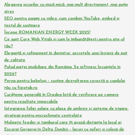
Alegerea jocurilor cu miză mică: mai mult divertisment, mai puțin
stres
SEO pentru pagini cu video: cum combini YouTube, embed și
textul de susținere
Începe ROMANIAN ENERGY WEEK 2025!
Ce sunt Core Web Vitals și cum le îmbunătățești pentru site-ul
tău?
Eleganță și rafinament în dormitor: secretele unei lenjerii de pat
de calitate
Pulsul pieței imobiliare din România. Se ieftinesc locuințele în
2026?
Perna pentru bebeluși – susține dezvoltarea corectă a copilului
tău cu fiziotab.ro
Curățenie generală în Oradea listă de verificare pe camere
pentru rezultate impecabile
Integrarea foliei solare cu plase de umbrire și sisteme de irigare:
strategii pentru microclimate controlate
Mulinete feeder și tamburul care îți așază distanța la locul ei
Excursii Gorgova în Delta Dunării – lacuri cu nuferi și colonii de