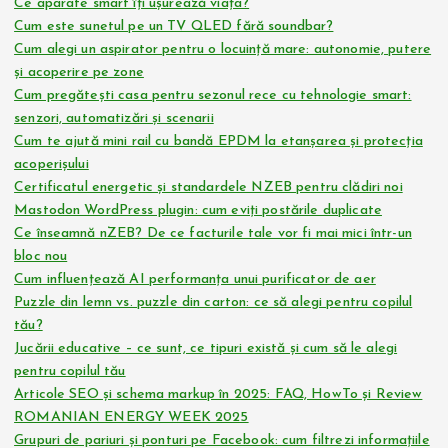
Ce aparate smart îți ușurează viața?
Cum este sunetul pe un TV QLED fără soundbar?
Cum alegi un aspirator pentru o locuință mare: autonomie, putere
și acoperire pe zone
Cum pregătești casa pentru sezonul rece cu tehnologie smart:
senzori, automatizări și scenarii
Cum te ajută mini rail cu bandă EPDM la etanșarea și protecția
acoperișului
Certificatul energetic și standardele NZEB pentru clădiri noi
Mastodon WordPress plugin: cum eviți postările duplicate
Ce înseamnă nZEB? De ce facturile tale vor fi mai mici într-un
bloc nou
Cum influențează AI performanța unui purificator de aer
Puzzle din lemn vs. puzzle din carton: ce să alegi pentru copilul
tău?
Jucării educative – ce sunt, ce tipuri există și cum să le alegi
pentru copilul tău
Articole SEO și schema markup în 2025: FAQ, HowTo și Review
ROMANIAN ENERGY WEEK 2025
Grupuri de pariuri și ponturi pe Facebook: cum filtrezi informațiile