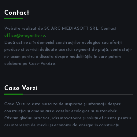
Contact
Website realizat de SC ARC MEDIASOFT SRL. Contact
office@e-agentie.ro
.
Dacă activezi în domeniul construcțiilor ecologice sau oferiți
produse și servicii dedicate acestui segment de piață, contactați-
ne acum pentru a discuta despre modalitățile în care putem
colabora pe Case-Verzi.ro.
Case Verzi
Case-Verzi.ro este sursa ta de inspirație și informații despre
construcția și amenajarea caselor ecologice și sustenabile.
Oferim ghiduri practice, idei inovatoare și soluții eficiente pentru
cei interesați de mediu și economii de energie în construcții.