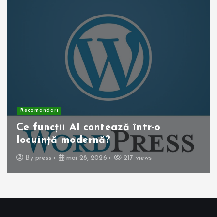
Recomandari
Operația de colecist laparoscopică:
beneficii pentru pacient
By
press
mai 10, 2026
257 views