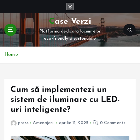
S
k
i
Case Verzi
p
Platforma dedicată locuințelor
t
eco-friendly și sustenabile
o
c
o
Home
n
t
e
n
Cum să implementezi un
t
sistem de iluminare cu LED-
uri inteligente?
press
Amenajari
aprilie 11, 2025
0 Comments