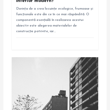
interior modern?
o
Dorința de a crea locuințe ecologice, frumoase și
l
funcționale este din ce în ce mai răspândită. O
componentă esențială în realizarea acestui
e
obiectiv este alegerea materialelor de
construcție potrivite, iar…