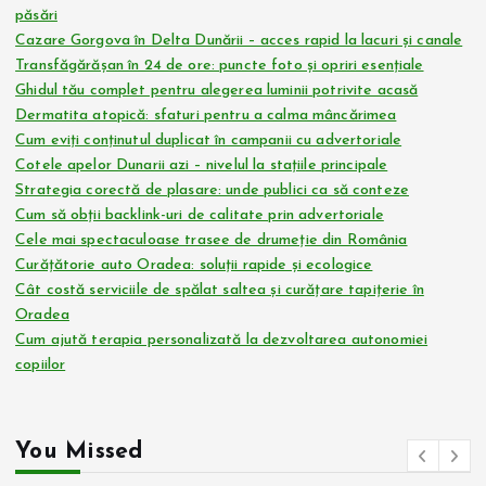
păsări
Cazare Gorgova în Delta Dunării – acces rapid la lacuri și canale
Transfăgărășan în 24 de ore: puncte foto și opriri esențiale
Ghidul tău complet pentru alegerea luminii potrivite acasă
Dermatita atopică: sfaturi pentru a calma mâncărimea
Cum eviți conținutul duplicat în campanii cu advertoriale
Cotele apelor Dunarii azi – nivelul la stațiile principale
Strategia corectă de plasare: unde publici ca să conteze
Cum să obții backlink-uri de calitate prin advertoriale
Cele mai spectaculoase trasee de drumeție din România
Curățătorie auto Oradea: soluții rapide și ecologice
Cât costă serviciile de spălat saltea și curățare tapițerie în
Oradea
Cum ajută terapia personalizată la dezvoltarea autonomiei
copiilor
You Missed