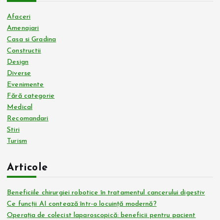
Afaceri
Amenajari
Casa si Gradina
Constructii
Design
Diverse
Evenimente
Fără categorie
Medical
Recomandari
Stiri
Turism
Articole
Beneficiile chirurgiei robotice în tratamentul cancerului digestiv
Ce funcții AI contează într-o locuință modernă?
Operația de colecist laparoscopică: beneficii pentru pacient