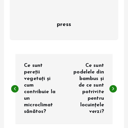
press
N
Ce sunt
Ce sunt
a
pereții
podelele din
vegetați și
bambus și
cum
de ce sunt
v
contribuie la
potrivite
un
pentru
i
microclimat
locuințele
sănătos?
verzi?
g