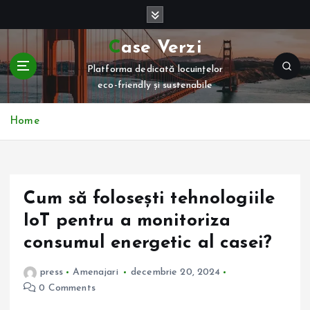
S
k
i
Case Verzi
p
Platforma dedicată locuințelor
t
eco-friendly și sustenabile
o
c
o
Home
n
t
e
n
Cum să folosești tehnologiile
t
IoT pentru a monitoriza
consumul energetic al casei?
press
Amenajari
decembrie 20, 2024
0 Comments