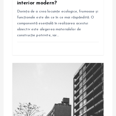
c
interior modern?
o
Dorința de a crea locuințe ecologice, frumoase și
funcționale este din ce în ce mai răspândită. O
l
componentă esențială în realizarea acestui
obiectiv este alegerea materialelor de
e
construcție potrivite, iar…