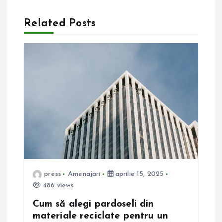
a
Related Posts
r
e
î
n
a
r
t
press
Amenajari
aprilie 15, 2025
486 views
i
Cum să alegi pardoseli din
materiale reciclate pentru un