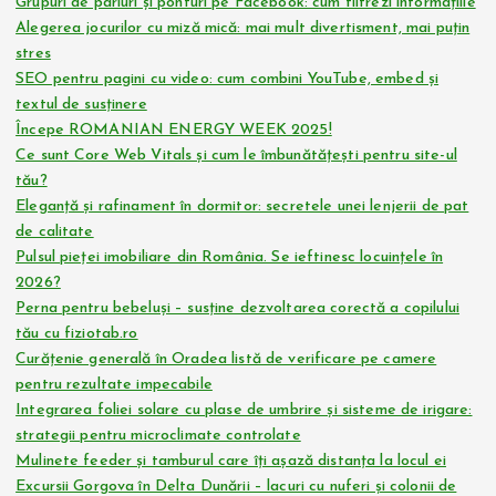
Grupuri de pariuri și ponturi pe Facebook: cum filtrezi informațiile
Alegerea jocurilor cu miză mică: mai mult divertisment, mai puțin
stres
SEO pentru pagini cu video: cum combini YouTube, embed și
textul de susținere
Începe ROMANIAN ENERGY WEEK 2025!
Ce sunt Core Web Vitals și cum le îmbunătățești pentru site-ul
tău?
Eleganță și rafinament în dormitor: secretele unei lenjerii de pat
de calitate
Pulsul pieței imobiliare din România. Se ieftinesc locuințele în
2026?
Perna pentru bebeluși – susține dezvoltarea corectă a copilului
tău cu fiziotab.ro
Curățenie generală în Oradea listă de verificare pe camere
pentru rezultate impecabile
Integrarea foliei solare cu plase de umbrire și sisteme de irigare:
strategii pentru microclimate controlate
Mulinete feeder și tamburul care îți așază distanța la locul ei
Excursii Gorgova în Delta Dunării – lacuri cu nuferi și colonii de