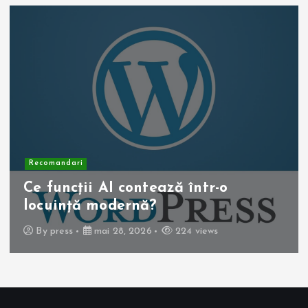
Recomandari
Operația de colecist laparoscopică:
beneficii pentru pacient
By
press
mai 10, 2026
263 views