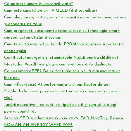
Ce aparate smart îți ușurează viața?
Cum este sunetul pe un TV QLED fără soundbar?
Cum alegi un aspirator pentru o locuință mare: autonomie, putere
și acoperire pe zone
Cum pregătești casa pentru sezonul rece cu tehnologie smart:
senzori, automatizări și scenarii
Cum te ajută mini rail cu bandă EPDM la etanșarea și protecția
acoperișului
Certificatul energetic și standardele NZEB pentru clădiri noi
Mastodon WordPress plugin: cum eviți postările duplicate
Ce înseamnă nZEB? De ce facturile tale vor fi mai mici într-un
bloc nou
Cum influențează AI performanța unui purificator de aer
Puzzle din lemn vs. puzzle din carton: ce să alegi pentru copilul
tău?
Jucării educative – ce sunt, ce tipuri există și cum să le alegi
pentru copilul tău
Articole SEO și schema markup în 2025: FAQ, HowTo și Review
ROMANIAN ENERGY WEEK 2025