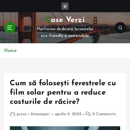
S
k
i
Case Verzi
p
Platforma dedicată locuințelor
t
eco-friendly și sustenabile
o
c
o
Home
n
t
e
n
Cum să folosești ferestrele cu
t
film solar pentru a reduce
costurile de răcire?
press
Amenajari
aprilie 9, 2025
0 Comments