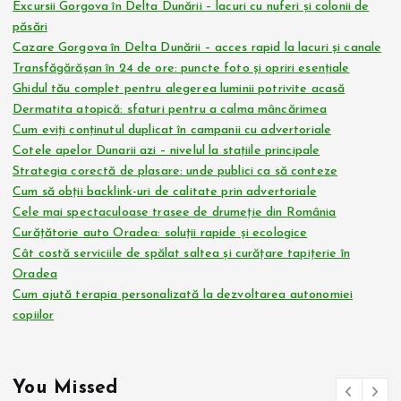
Excursii Gorgova în Delta Dunării – lacuri cu nuferi și colonii de
păsări
Cazare Gorgova în Delta Dunării – acces rapid la lacuri și canale
Transfăgărășan în 24 de ore: puncte foto și opriri esențiale
Ghidul tău complet pentru alegerea luminii potrivite acasă
Dermatita atopică: sfaturi pentru a calma mâncărimea
Cum eviți conținutul duplicat în campanii cu advertoriale
Cotele apelor Dunarii azi – nivelul la stațiile principale
Strategia corectă de plasare: unde publici ca să conteze
Cum să obții backlink-uri de calitate prin advertoriale
Cele mai spectaculoase trasee de drumeție din România
Curățătorie auto Oradea: soluții rapide și ecologice
Cât costă serviciile de spălat saltea și curățare tapițerie în
Oradea
Cum ajută terapia personalizată la dezvoltarea autonomiei
copiilor
You Missed