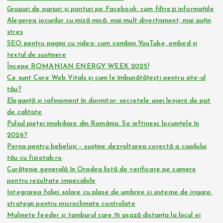
Grupuri de pariuri și ponturi pe Facebook: cum filtrezi informațiile
Alegerea jocurilor cu miză mică: mai mult divertisment, mai puțin
stres
SEO pentru pagini cu video: cum combini YouTube, embed și
textul de susținere
Începe ROMANIAN ENERGY WEEK 2025!
Ce sunt Core Web Vitals și cum le îmbunătățești pentru site-ul
tău?
Eleganță și rafinament în dormitor: secretele unei lenjerii de pat
de calitate
Pulsul pieței imobiliare din România. Se ieftinesc locuințele în
2026?
Perna pentru bebeluși – susține dezvoltarea corectă a copilului
tău cu fiziotab.ro
Curățenie generală în Oradea listă de verificare pe camere
pentru rezultate impecabile
Integrarea foliei solare cu plase de umbrire și sisteme de irigare:
strategii pentru microclimate controlate
Mulinete feeder și tamburul care îți așază distanța la locul ei