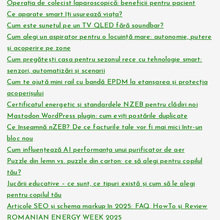
Operația de colecist laparoscopică: beneficii pentru pacient
Ce aparate smart îți ușurează viața?
Cum este sunetul pe un TV QLED fără soundbar?
Cum alegi un aspirator pentru o locuință mare: autonomie, putere
și acoperire pe zone
Cum pregătești casa pentru sezonul rece cu tehnologie smart:
senzori, automatizări și scenarii
Cum te ajută mini rail cu bandă EPDM la etanșarea și protecția
acoperișului
Certificatul energetic și standardele NZEB pentru clădiri noi
Mastodon WordPress plugin: cum eviți postările duplicate
Ce înseamnă nZEB? De ce facturile tale vor fi mai mici într-un
bloc nou
Cum influențează AI performanța unui purificator de aer
Puzzle din lemn vs. puzzle din carton: ce să alegi pentru copilul
tău?
Jucării educative – ce sunt, ce tipuri există și cum să le alegi
pentru copilul tău
Articole SEO și schema markup în 2025: FAQ, HowTo și Review
ROMANIAN ENERGY WEEK 2025