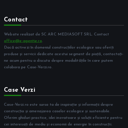
Contact
Website realizat de SC ARC MEDIASOFT SRL. Contact
office@e-agentie.ro
.
Dacă activezi în domeniul construcțiilor ecologice sau oferiți
produse și servicii dedicate acestui segment de piață, contactați-
ne acum pentru a discuta despre modalitățile în care putem
colabora pe Case-Verzi.ro.
Case Verzi
Case-Verzi.ro este sursa ta de inspirație și informații despre
construcția și amenajarea caselor ecologice și sustenabile.
Oferim ghiduri practice, idei inovatoare și soluții eficiente pentru
cei interesați de mediu și economii de energie în construcții.