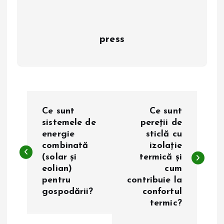
press
N
Ce sunt
Ce sunt
a
sistemele de
pereții de
energie
sticlă cu
combinată
izolație
v
(solar și
termică și
eolian)
cum
i
pentru
contribuie la
gospodării?
confortul
g
termic?