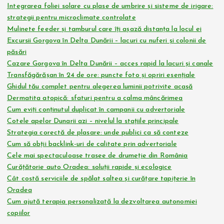
Integrarea foliei solare cu plase de umbrire și sisteme de irigare:
strategii pentru microclimate controlate
Mulinete feeder și tamburul care îți așază distanța la locul ei
Excursii Gorgova în Delta Dunării – lacuri cu nuferi și colonii de
păsări
Cazare Gorgova în Delta Dunării – acces rapid la lacuri și canale
Transfăgărășan în 24 de ore: puncte foto și opriri esențiale
Ghidul tău complet pentru alegerea luminii potrivite acasă
Dermatita atopică: sfaturi pentru a calma mâncărimea
Cum eviți conținutul duplicat în campanii cu advertoriale
Cotele apelor Dunarii azi – nivelul la stațiile principale
Strategia corectă de plasare: unde publici ca să conteze
Cum să obții backlink-uri de calitate prin advertoriale
Cele mai spectaculoase trasee de drumeție din România
Curățătorie auto Oradea: soluții rapide și ecologice
Cât costă serviciile de spălat saltea și curățare tapițerie în
Oradea
Cum ajută terapia personalizată la dezvoltarea autonomiei
copiilor