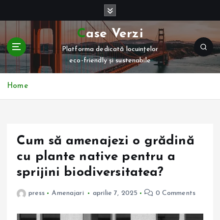
S
k
i
Case Verzi
p
Platforma dedicată locuințelor
t
eco-friendly și sustenabile
o
c
o
Home
n
t
e
n
Cum să amenajezi o grădină
t
cu plante native pentru a
sprijini biodiversitatea?
press
Amenajari
aprilie 7, 2025
0 Comments