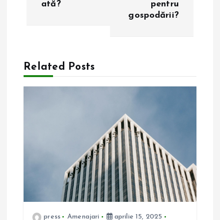
i
ată?
pentru
gospodării?
g
a
Related Posts
r
e
î
n
a
r
t
press
Amenajari
aprilie 15, 2025