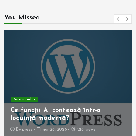
You Missed
Recomandari
Operația de colecist laparoscopică:
beneficii pentru pacient
By
press
mai 10, 2026
257 views