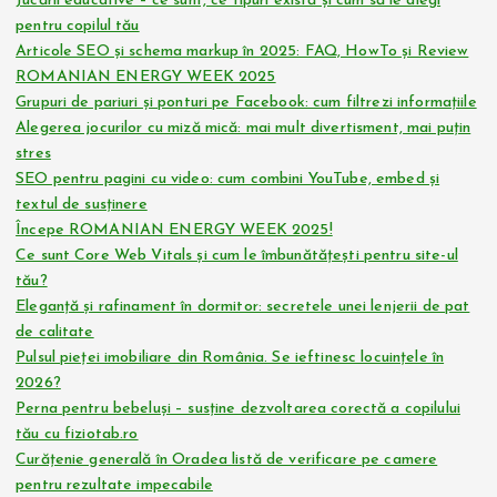
Jucării educative – ce sunt, ce tipuri există și cum să le alegi
pentru copilul tău
Articole SEO și schema markup în 2025: FAQ, HowTo și Review
ROMANIAN ENERGY WEEK 2025
Grupuri de pariuri și ponturi pe Facebook: cum filtrezi informațiile
Alegerea jocurilor cu miză mică: mai mult divertisment, mai puțin
stres
SEO pentru pagini cu video: cum combini YouTube, embed și
textul de susținere
Începe ROMANIAN ENERGY WEEK 2025!
Ce sunt Core Web Vitals și cum le îmbunătățești pentru site-ul
tău?
Eleganță și rafinament în dormitor: secretele unei lenjerii de pat
de calitate
Pulsul pieței imobiliare din România. Se ieftinesc locuințele în
2026?
Perna pentru bebeluși – susține dezvoltarea corectă a copilului
tău cu fiziotab.ro
Curățenie generală în Oradea listă de verificare pe camere
pentru rezultate impecabile