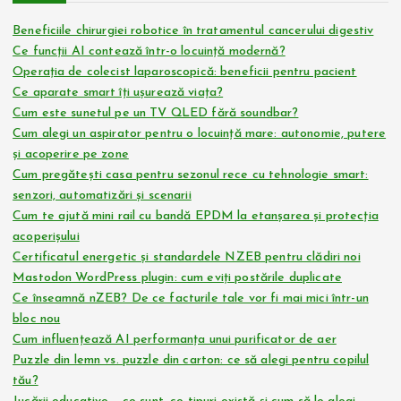
Beneficiile chirurgiei robotice în tratamentul cancerului digestiv
Ce funcții AI contează într-o locuință modernă?
Operația de colecist laparoscopică: beneficii pentru pacient
Ce aparate smart îți ușurează viața?
Cum este sunetul pe un TV QLED fără soundbar?
Cum alegi un aspirator pentru o locuință mare: autonomie, putere
și acoperire pe zone
Cum pregătești casa pentru sezonul rece cu tehnologie smart:
senzori, automatizări și scenarii
Cum te ajută mini rail cu bandă EPDM la etanșarea și protecția
acoperișului
Certificatul energetic și standardele NZEB pentru clădiri noi
Mastodon WordPress plugin: cum eviți postările duplicate
Ce înseamnă nZEB? De ce facturile tale vor fi mai mici într-un
bloc nou
Cum influențează AI performanța unui purificator de aer
Puzzle din lemn vs. puzzle din carton: ce să alegi pentru copilul
tău?