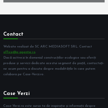
Contact
Website realizat de SC ARC MEDIASOFT SRL. Contact
office@e-agentie.ro
.
Dacă activezi în domeniul construcțiilor ecologice sau oferiți
produse și servicii dedicate acestui segment de piață, contactați-
ne acum pentru a discuta despre modalitățile în care putem
colabora pe Case-Verzi.ro.
Case Verzi
Case-Verzi.ro este sursa ta de inspirație și informații despre