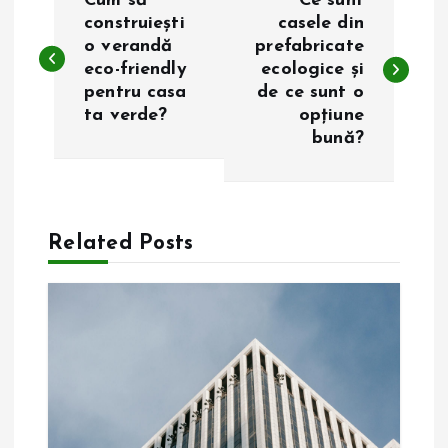
Cum să
Ce sunt
a
construiești
casele din
o verandă
prefabricate
eco-friendly
ecologice și
v
pentru casa
de ce sunt o
ta verde?
opțiune
i
bună?
g
a
Related Posts
r
e
î
n