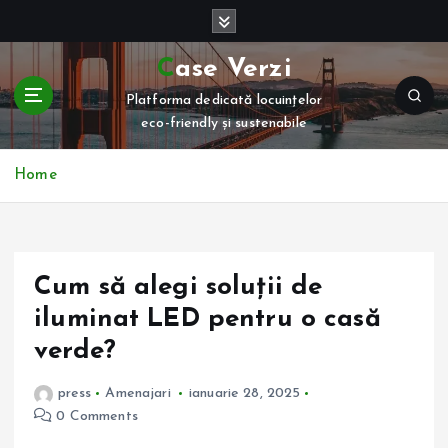
S
k
i
Case Verzi
p
Platforma dedicată locuințelor
t
eco-friendly și sustenabile
o
c
o
Home
n
t
e
n
Cum să alegi soluții de
t
iluminat LED pentru o casă
verde?
press
Amenajari
ianuarie 28, 2025
0 Comments