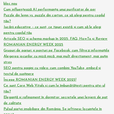
bloc nou
Cum influențează AI performanța unui purificator de aer
Puzzle din lemn vs. puzzle din carton: ce să alegi pentru copilul
tău?
Jucării educative – ce sunt, ce tipuri există și cum să le alegi
pentru copilul tău
Articole SEO și schema markup în 2025: FAQ, HowTo și Review
ROMANIAN ENERGY WEEK 2025
Grupuri de pariuri și ponturi pe Facebook: cum filtrezi informațiile
Alegerea jocurilor cu miză mică: mai mult divertisment, mai puțin
stres
SEO pentru pagini cu video: cum combini YouTube, embed și
textul de susținere
Începe ROMANIAN ENERGY WEEK 2025!
Ce sunt Core Web Vitals și cum le îmbunătățești pentru site-ul
tău?
Eleganță și rafinament în dormitor: secretele unei lenjerii de pat
de calitate
Pulsul pieței imobiliare din România. Se ieftinesc locuințele în