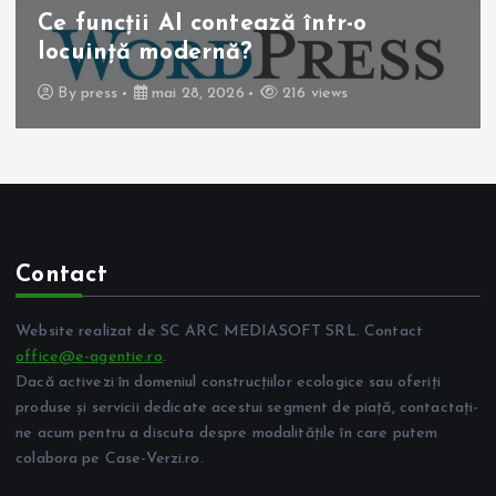
Operația de colecist laparoscopică:
beneficii pentru pacient
By
press
mai 10, 2026
257 views
Contact
Website realizat de SC ARC MEDIASOFT SRL. Contact
office@e-agentie.ro
.
Dacă activezi în domeniul construcțiilor ecologice sau oferiți
produse și servicii dedicate acestui segment de piață, contactați-
ne acum pentru a discuta despre modalitățile în care putem
colabora pe Case-Verzi.ro.