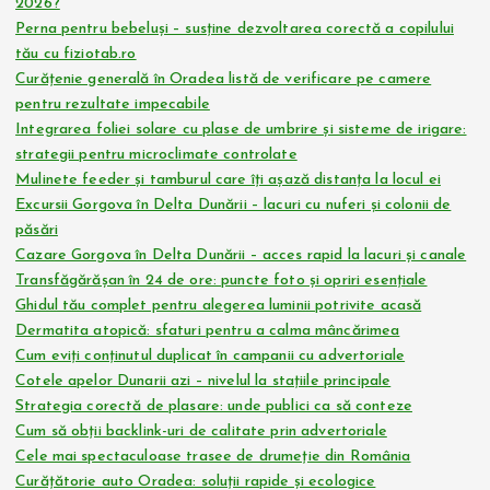
2026?
Perna pentru bebeluși – susține dezvoltarea corectă a copilului
tău cu fiziotab.ro
Curățenie generală în Oradea listă de verificare pe camere
pentru rezultate impecabile
Integrarea foliei solare cu plase de umbrire și sisteme de irigare:
strategii pentru microclimate controlate
Mulinete feeder și tamburul care îți așază distanța la locul ei
Excursii Gorgova în Delta Dunării – lacuri cu nuferi și colonii de
păsări
Cazare Gorgova în Delta Dunării – acces rapid la lacuri și canale
Transfăgărășan în 24 de ore: puncte foto și opriri esențiale
Ghidul tău complet pentru alegerea luminii potrivite acasă
Dermatita atopică: sfaturi pentru a calma mâncărimea
Cum eviți conținutul duplicat în campanii cu advertoriale
Cotele apelor Dunarii azi – nivelul la stațiile principale
Strategia corectă de plasare: unde publici ca să conteze
Cum să obții backlink-uri de calitate prin advertoriale
Cele mai spectaculoase trasee de drumeție din România
Curățătorie auto Oradea: soluții rapide și ecologice