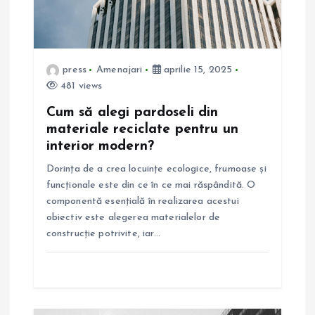
a
r
press
Amenajari
aprilie 15, 2025
t
481 views
Cum să alegi pardoseli din
i
materiale reciclate pentru un
interior modern?
c
Dorința de a crea locuințe ecologice, frumoase și
o
funcționale este din ce în ce mai răspândită. O
componentă esențială în realizarea acestui
l
obiectiv este alegerea materialelor de
construcție potrivite, iar…
e