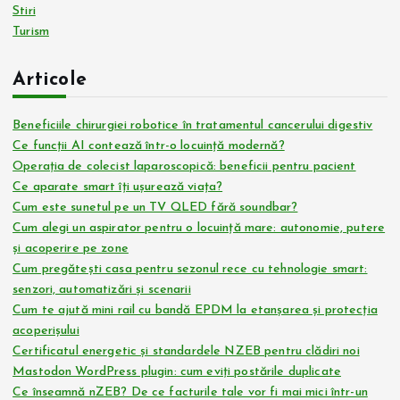
Stiri
Turism
Articole
Beneficiile chirurgiei robotice în tratamentul cancerului digestiv
Ce funcții AI contează într-o locuință modernă?
Operația de colecist laparoscopică: beneficii pentru pacient
Ce aparate smart îți ușurează viața?
Cum este sunetul pe un TV QLED fără soundbar?
Cum alegi un aspirator pentru o locuință mare: autonomie, putere
și acoperire pe zone
Cum pregătești casa pentru sezonul rece cu tehnologie smart:
senzori, automatizări și scenarii
Cum te ajută mini rail cu bandă EPDM la etanșarea și protecția
acoperișului
Certificatul energetic și standardele NZEB pentru clădiri noi
Mastodon WordPress plugin: cum eviți postările duplicate
Ce înseamnă nZEB? De ce facturile tale vor fi mai mici într-un