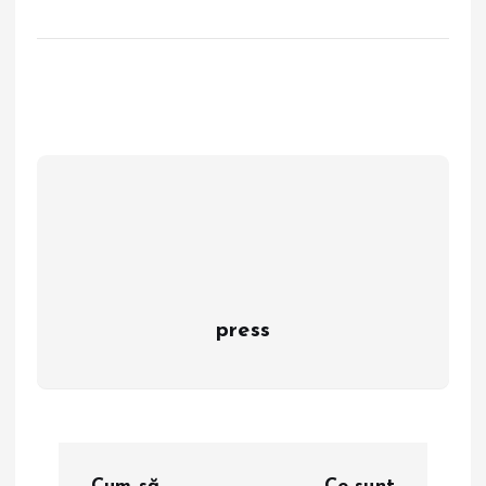
press
N