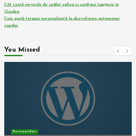
Cât costă serviciile de spălat saltea și curățare tapițerie în
Oradea
Cum ajută terapia personalizată la dezvoltarea autonomiei
copiilor
You Missed
Recomandari