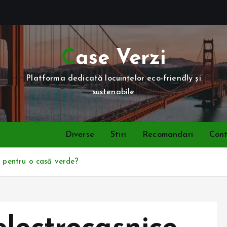
Case Verzi
Platforma dedicată locuințelor eco-friendly și
sustenabile
a si Gradina
Diverse
Stiri
Recomandari
Con
c pentru o casă verde?