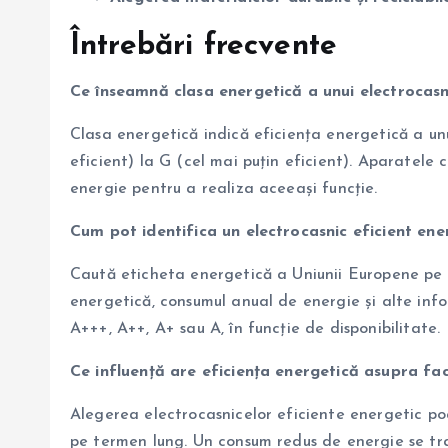
Întrebări frecvente
Ce înseamnă clasa energetică a unui electrocasn
Clasa energetică indică eficiența energetică a un
eficient) la G (cel mai puțin eficient). Aparatele
energie pentru a realiza aceeași funcție.
Cum pot identifica un electrocasnic eficient ene
Caută eticheta energetică a Uniunii Europene pe 
energetică, consumul anual de energie și alte inf
A+++, A++, A+ sau A, în funcție de disponibilitate.
Ce influență are eficiența energetică asupra fact
Alegerea electrocasnicelor eficiente energetic poa
pe termen lung. Un consum redus de energie se tra