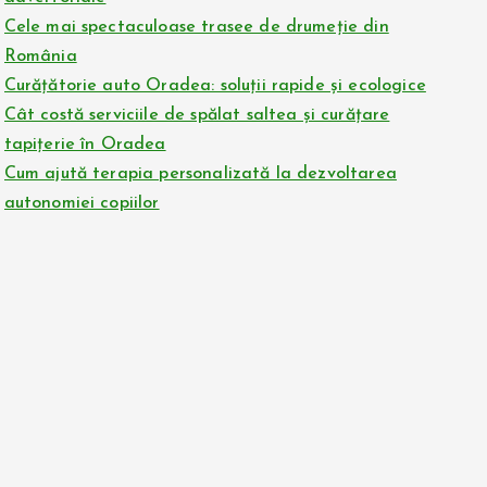
Cele mai spectaculoase trasee de drumeție din
România
Curățătorie auto Oradea: soluții rapide și ecologice
Cât costă serviciile de spălat saltea și curățare
tapițerie în Oradea
Cum ajută terapia personalizată la dezvoltarea
autonomiei copiilor