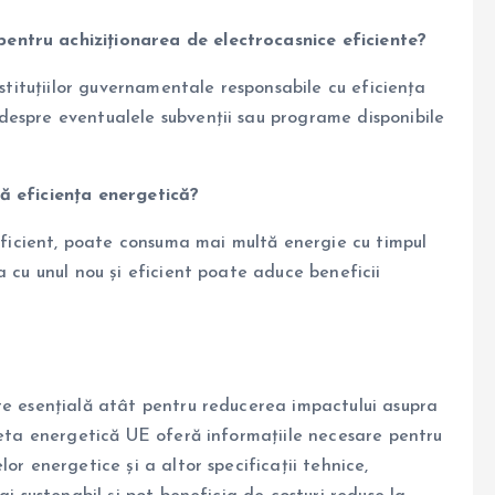
entru achiziționarea de electrocasnice eficiente?
nstituțiilor guvernamentale responsabile cu eficiența
despre eventualele subvenții sau programe disponibile
ă eficiența energetică?
 eficient, poate consuma mai multă energie cu timpul
a cu unul nou și eficient poate aduce beneficii
te esențială atât pentru reducerea impactului asupra
heta energetică UE oferă informațiile necesare pentru
or energetice și a altor specificații tehnice,