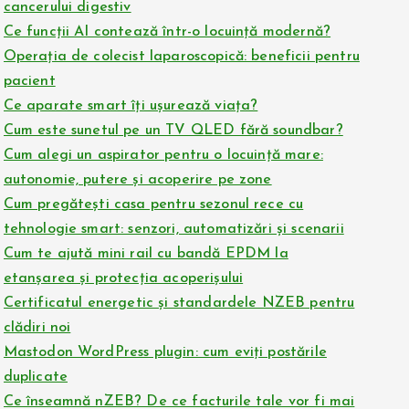
cancerului digestiv
Ce funcții AI contează într-o locuință modernă?
Operația de colecist laparoscopică: beneficii pentru
pacient
Ce aparate smart îți ușurează viața?
Cum este sunetul pe un TV QLED fără soundbar?
Cum alegi un aspirator pentru o locuință mare:
autonomie, putere și acoperire pe zone
Cum pregătești casa pentru sezonul rece cu
tehnologie smart: senzori, automatizări și scenarii
Cum te ajută mini rail cu bandă EPDM la
etanșarea și protecția acoperișului
Certificatul energetic și standardele NZEB pentru
clădiri noi
Mastodon WordPress plugin: cum eviți postările
duplicate
Ce înseamnă nZEB? De ce facturile tale vor fi mai