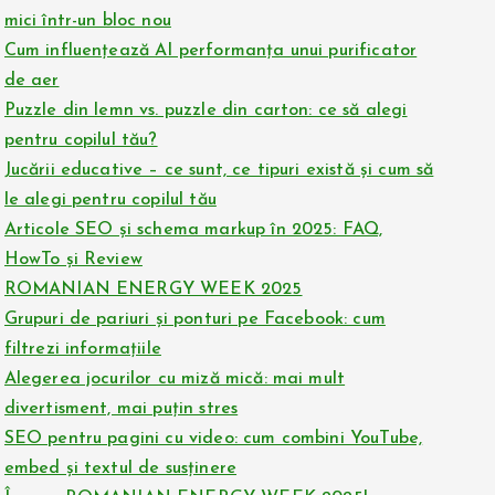
mici într-un bloc nou
Cum influențează AI performanța unui purificator
de aer
Puzzle din lemn vs. puzzle din carton: ce să alegi
pentru copilul tău?
Jucării educative – ce sunt, ce tipuri există și cum să
le alegi pentru copilul tău
Articole SEO și schema markup în 2025: FAQ,
HowTo și Review
ROMANIAN ENERGY WEEK 2025
Grupuri de pariuri și ponturi pe Facebook: cum
filtrezi informațiile
Alegerea jocurilor cu miză mică: mai mult
divertisment, mai puțin stres
SEO pentru pagini cu video: cum combini YouTube,
embed și textul de susținere