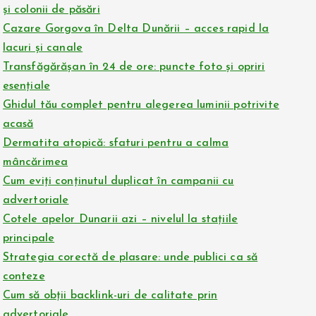
și colonii de păsări
Cazare Gorgova în Delta Dunării – acces rapid la
lacuri și canale
Transfăgărășan în 24 de ore: puncte foto și opriri
esențiale
Ghidul tău complet pentru alegerea luminii potrivite
acasă
Dermatita atopică: sfaturi pentru a calma
mâncărimea
Cum eviți conținutul duplicat în campanii cu
advertoriale
Cotele apelor Dunarii azi – nivelul la stațiile
principale
Strategia corectă de plasare: unde publici ca să
conteze
Cum să obții backlink-uri de calitate prin
advertoriale