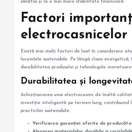
sănătos și la o mai mare stabilitate financiară.
Factori importanț
electrocasnicelor 
Există mai mulți factori de luat în considerare a
locuințele sustenabile. Pe lângă clasa energetică, 
durabilitatea produsului și tehnologiile inovatoare
Durabilitatea și longevita
Achiziționarea unui electrocasnic de înaltă calita
investiție inteligentă pe termen lung, contribuind
practicilor sustenabile.
Verificarea garanției oferite de producăto
Alegerea materialelor durabile și reciclabil