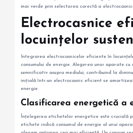
mai verde prin selectarea corectă a electrocasnice
Electrocasnice efi
locuințelor suste
Integrarea electrocasnicelor eficiente în locuințe
consumului de energie. Alegerea unor aparate cu
semnificativ asupra mediului, contribuind la diminu
inițială într-un electrocasnic eficient se amortiz
energie.
Clasificarea energetică a 
Înțelegerea etichetelor energetice este crucială 
etichete indică consumul de energie al unui apara
alegem opțiunea cea mai eficientă. Un consum red