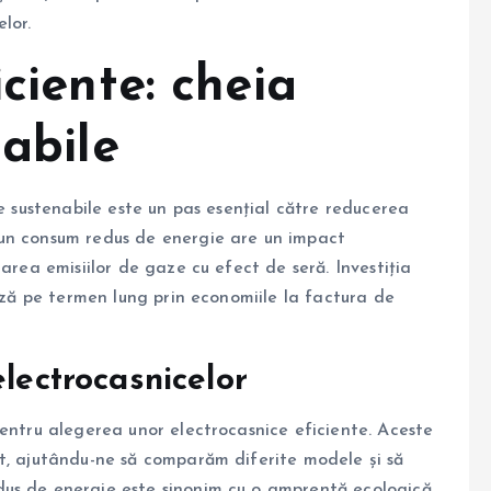
lor.
ciente: cheia
nabile
le sustenabile este un pas esențial către reducerea
 un consum redus de energie are un impact
area emisiilor de gaze cu efect de seră. Investiția
ează pe termen lung prin economiile la factura de
electrocasnicelor
pentru alegerea unor electrocasnice eficiente. Aceste
t, ajutându-ne să comparăm diferite modele și să
us de energie este sinonim cu o amprentă ecologică