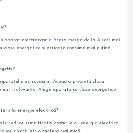
ic?
ui aparat electrocasnic. Scara merge de la A (cel mai
 cu clase energetice superioare consumă mai puțină
rgetic?
aparatul electrocasnic. Aceasta prezintă clasa
ormații relevante. Alege aparate cu clase energetice
urii la energie electrică?
te reduce semnificativ costurile cu energia electrică
duce direct într-o factură mai mică.