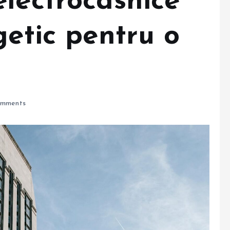
lectrocasnice
getic pentru o
mments