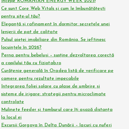
Începe ROMANIAN ENERGY WEEK 2025!
Ce sunt Core Web Vitals și cum le îmbunătățești
pentru site-ul tău?
Eleganță și rafinament în dormitor: secretele unei
lenjerii de pat de calitate
Pulsul pieței imobiliare din România. Se ieftinesc
locuințele în 2026?
Perna pentru bebeluși – susține dezvoltarea corectă
a copilului tău cu fiziotab.ro
Curățenie generală în Oradea listă de verificare pe
camere pentru rezultate impecabile
Integrarea foliei solare cu plase de umbrire și
sisteme de irigare: strategii pentru microclimate
controlate
Mulinete feeder și tamburul care îți așază distanța
la locul ei
Excursii Gorgova în Delta Dunării – lacuri cu nuferi