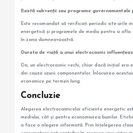
Există subvenții sau programe guvernamentale p
Este recomandat să verificați periodic site-urile i
energetică și programele de mediu pentru a afla 
în zona dumneavoastră.
Durata de viață a unui electrocasnic influențeaz
Da, un electrocasnic vechi, chiar dacă inițial era
din cauza uzurii componentelor. Înlocuirea acestui
economice pe termen lung.
Concluzie
Alegerea electrocasnicelor eficiente energetic es
mediului, cât și pentru economisirea banilor. Etic
a face o alegere informată. Prin înțelegerea clasel