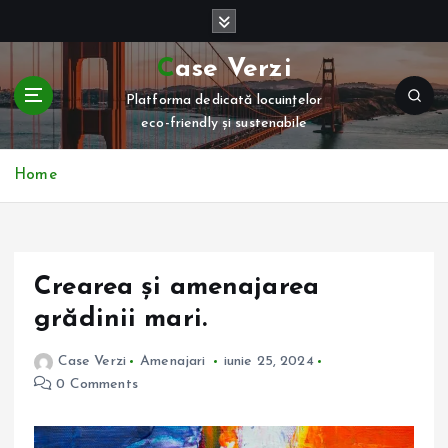
S
k
i
Case Verzi
p
Platforma dedicată locuințelor
t
eco-friendly și sustenabile
o
c
o
Home
n
t
e
n
Crearea și amenajarea
t
grădinii mari.
Case Verzi
Amenajari
iunie 25, 2024
0 Comments