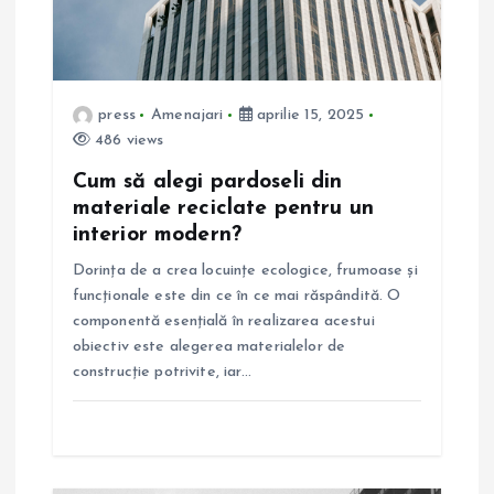
a
r
press
Amenajari
aprilie 15, 2025
t
486 views
Cum să alegi pardoseli din
i
materiale reciclate pentru un
interior modern?
c
Dorința de a crea locuințe ecologice, frumoase și
o
funcționale este din ce în ce mai răspândită. O
componentă esențială în realizarea acestui
l
obiectiv este alegerea materialelor de
construcție potrivite, iar…
e