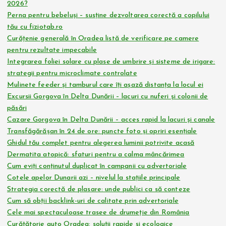
2026?
Perna pentru bebeluși – susține dezvoltarea corectă a copilului
tău cu fiziotab.ro
Curățenie generală în Oradea listă de verificare pe camere
pentru rezultate impecabile
Integrarea foliei solare cu plase de umbrire și sisteme de irigare:
strategii pentru microclimate controlate
Mulinete feeder și tamburul care îți așază distanța la locul ei
Excursii Gorgova în Delta Dunării – lacuri cu nuferi și colonii de
păsări
Cazare Gorgova în Delta Dunării – acces rapid la lacuri și canale
Transfăgărășan în 24 de ore: puncte foto și opriri esențiale
Ghidul tău complet pentru alegerea luminii potrivite acasă
Dermatita atopică: sfaturi pentru a calma mâncărimea
Cum eviți conținutul duplicat în campanii cu advertoriale
Cotele apelor Dunarii azi – nivelul la stațiile principale
Strategia corectă de plasare: unde publici ca să conteze
Cum să obții backlink-uri de calitate prin advertoriale
Cele mai spectaculoase trasee de drumeție din România
Curățătorie auto Oradea: soluții rapide și ecologice