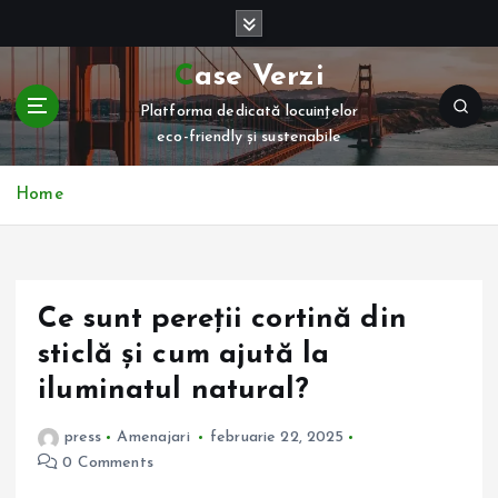
S
k
i
Case Verzi
p
Platforma dedicată locuințelor
t
eco-friendly și sustenabile
o
c
o
Home
n
t
e
n
Ce sunt pereții cortină din
t
sticlă și cum ajută la
iluminatul natural?
press
Amenajari
februarie 22, 2025
0 Comments