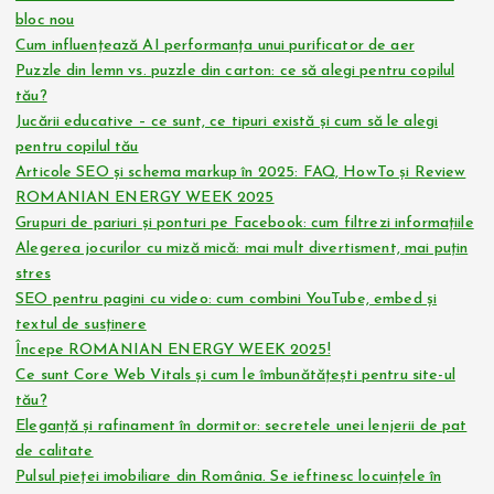
bloc nou
Cum influențează AI performanța unui purificator de aer
Puzzle din lemn vs. puzzle din carton: ce să alegi pentru copilul
tău?
Jucării educative – ce sunt, ce tipuri există și cum să le alegi
pentru copilul tău
Articole SEO și schema markup în 2025: FAQ, HowTo și Review
ROMANIAN ENERGY WEEK 2025
Grupuri de pariuri și ponturi pe Facebook: cum filtrezi informațiile
Alegerea jocurilor cu miză mică: mai mult divertisment, mai puțin
stres
SEO pentru pagini cu video: cum combini YouTube, embed și
textul de susținere
Începe ROMANIAN ENERGY WEEK 2025!
Ce sunt Core Web Vitals și cum le îmbunătățești pentru site-ul
tău?
Eleganță și rafinament în dormitor: secretele unei lenjerii de pat
de calitate
Pulsul pieței imobiliare din România. Se ieftinesc locuințele în