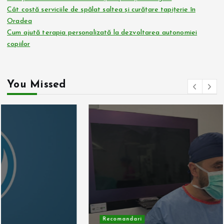
Cât costă serviciile de spălat saltea și curățare tapițerie în
Oradea
Cum ajută terapia personalizată la dezvoltarea autonomiei
copiilor
You Missed
Recomandari