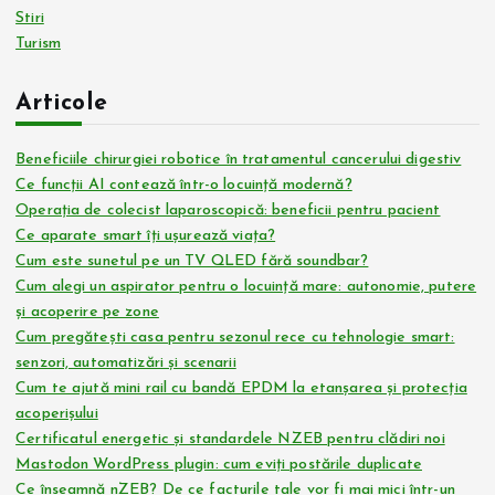
Stiri
Turism
Articole
Beneficiile chirurgiei robotice în tratamentul cancerului digestiv
Ce funcții AI contează într-o locuință modernă?
Operația de colecist laparoscopică: beneficii pentru pacient
Ce aparate smart îți ușurează viața?
Cum este sunetul pe un TV QLED fără soundbar?
Cum alegi un aspirator pentru o locuință mare: autonomie, putere
și acoperire pe zone
Cum pregătești casa pentru sezonul rece cu tehnologie smart:
senzori, automatizări și scenarii
Cum te ajută mini rail cu bandă EPDM la etanșarea și protecția
acoperișului
Certificatul energetic și standardele NZEB pentru clădiri noi
Mastodon WordPress plugin: cum eviți postările duplicate
Ce înseamnă nZEB? De ce facturile tale vor fi mai mici într-un