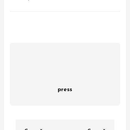
press
N