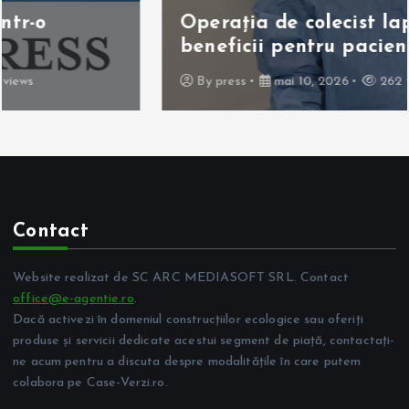
Operația de colecist laparoscopică:
beneficii pentru pacient
By
press
mai 10, 2026
262 views
Contact
Website realizat de SC ARC MEDIASOFT SRL. Contact
office@e-agentie.ro
.
Dacă activezi în domeniul construcțiilor ecologice sau oferiți
produse și servicii dedicate acestui segment de piață, contactați-
ne acum pentru a discuta despre modalitățile în care putem
colabora pe Case-Verzi.ro.