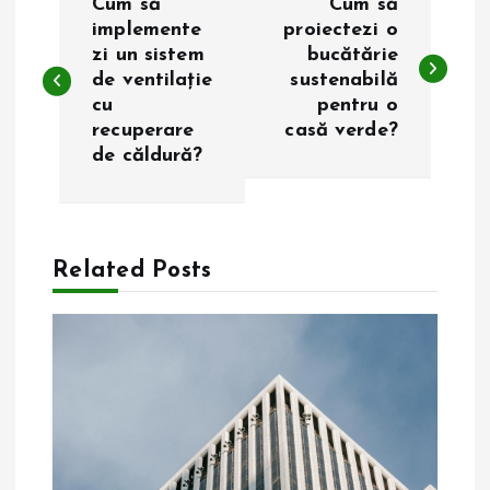
Cum să
Cum să
a
implemente
proiectezi o
zi un sistem
bucătărie
de ventilație
sustenabilă
v
cu
pentru o
recuperare
casă verde?
i
de căldură?
g
a
Related Posts
r
e
î
n