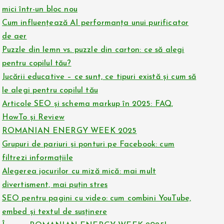
mici într-un bloc nou
Cum influențează AI performanța unui purificator
de aer
Puzzle din lemn vs. puzzle din carton: ce să alegi
pentru copilul tău?
Jucării educative – ce sunt, ce tipuri există și cum să
le alegi pentru copilul tău
Articole SEO și schema markup în 2025: FAQ,
HowTo și Review
ROMANIAN ENERGY WEEK 2025
Grupuri de pariuri și ponturi pe Facebook: cum
filtrezi informațiile
Alegerea jocurilor cu miză mică: mai mult
divertisment, mai puțin stres
SEO pentru pagini cu video: cum combini YouTube,
embed și textul de susținere