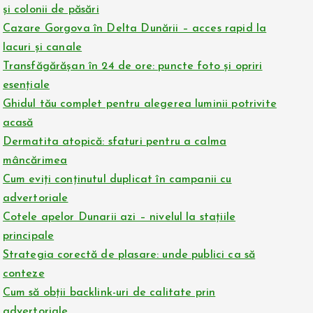
și colonii de păsări
Cazare Gorgova în Delta Dunării – acces rapid la
lacuri și canale
Transfăgărășan în 24 de ore: puncte foto și opriri
esențiale
Ghidul tău complet pentru alegerea luminii potrivite
acasă
Dermatita atopică: sfaturi pentru a calma
mâncărimea
Cum eviți conținutul duplicat în campanii cu
advertoriale
Cotele apelor Dunarii azi – nivelul la stațiile
principale
Strategia corectă de plasare: unde publici ca să
conteze
Cum să obții backlink-uri de calitate prin
advertoriale