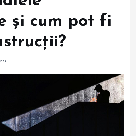
ialele
 și cum pot fi
nstrucții?
nts