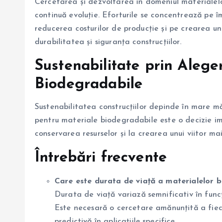
Cercetarea și dezvoltarea în domeniul materialelo
continuă evoluție. Eforturile se concentrează pe 
reducerea costurilor de producție și pe crearea 
durabilitatea și siguranța construcțiilor.
Sustenabilitate prin Alege
Biodegradabile
Sustenabilitatea construcțiilor depinde în mare m
pentru materiale biodegradabile este o decizie im
conservarea resurselor și la crearea unui viitor m
Întrebări frecvente
Care este durata de viață a materialelor bi
Durata de viață variază semnificativ în funcț
Este necesară o cercetare amănunțită a fiec
predictivă în aplicațiile specifice.