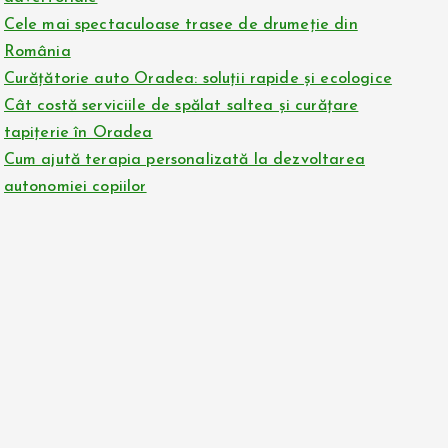
Cele mai spectaculoase trasee de drumeție din
România
Curățătorie auto Oradea: soluții rapide și ecologice
Cât costă serviciile de spălat saltea și curățare
tapițerie în Oradea
Cum ajută terapia personalizată la dezvoltarea
autonomiei copiilor