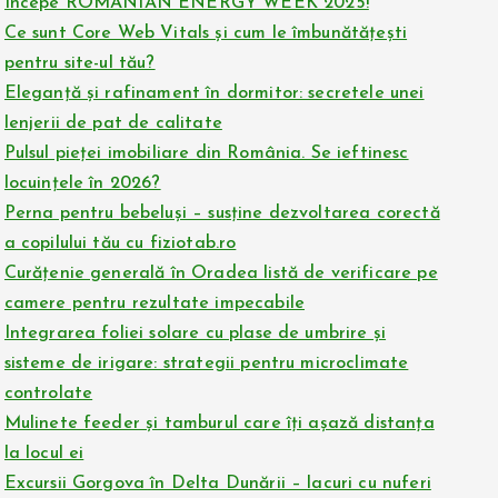
Începe ROMANIAN ENERGY WEEK 2025!
Ce sunt Core Web Vitals și cum le îmbunătățești
pentru site-ul tău?
Eleganță și rafinament în dormitor: secretele unei
lenjerii de pat de calitate
Pulsul pieței imobiliare din România. Se ieftinesc
locuințele în 2026?
Perna pentru bebeluși – susține dezvoltarea corectă
a copilului tău cu fiziotab.ro
Curățenie generală în Oradea listă de verificare pe
camere pentru rezultate impecabile
Integrarea foliei solare cu plase de umbrire și
sisteme de irigare: strategii pentru microclimate
controlate
Mulinete feeder și tamburul care îți așază distanța
la locul ei
Excursii Gorgova în Delta Dunării – lacuri cu nuferi