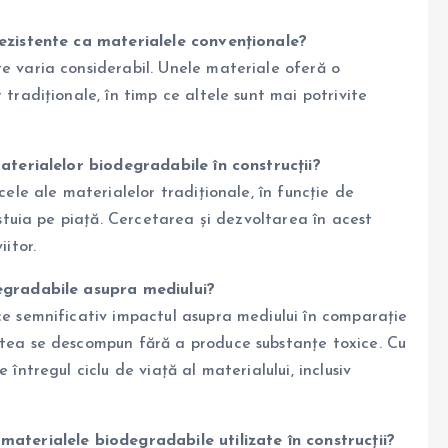
rezistente ca materialele convenționale?
e varia considerabil. Unele materiale oferă o
tradiționale, în timp ce altele sunt mai potrivite
aterialelor biodegradabile în construcții?
cele ale materialelor tradiționale, în funcție de
estuia pe piață. Cercetarea și dezvoltarea în acest
itor.
egradabile asupra mediului?
ce semnificativ impactul asupra mediului în comparație
tea se descompun fără a produce substanțe toxice. Cu
întregul ciclu de viață al materialului, inclusiv
aterialele biodegradabile utilizate în construcții?