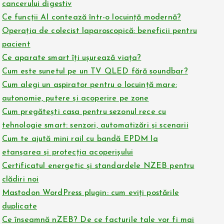
cancerului digestiv
Ce funcții AI contează într-o locuință modernă?
Operația de colecist laparoscopică: beneficii pentru
pacient
Ce aparate smart îți ușurează viața?
Cum este sunetul pe un TV QLED fără soundbar?
Cum alegi un aspirator pentru o locuință mare:
autonomie, putere și acoperire pe zone
Cum pregătești casa pentru sezonul rece cu
tehnologie smart: senzori, automatizări și scenarii
Cum te ajută mini rail cu bandă EPDM la
etanșarea și protecția acoperișului
Certificatul energetic și standardele NZEB pentru
clădiri noi
Mastodon WordPress plugin: cum eviți postările
duplicate
Ce înseamnă nZEB? De ce facturile tale vor fi mai