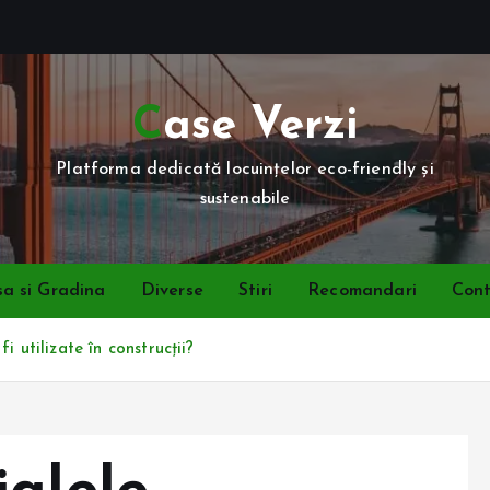
Case Verzi
Platforma dedicată locuințelor eco-friendly și
sustenabile
a si Gradina
Diverse
Stiri
Recomandari
Con
 utilizate în construcții?