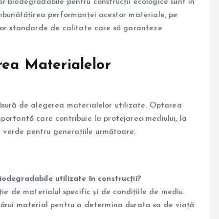
r biodegradabile pentru construcții ecologice sunt în
îmbunătățirea performanței acestor materiale, pe
unor standarde de calitate care să garanteze
rea Materialelor
ăsură de alegerea materialelor utilizate. Optarea
portantă care contribuie la protejarea mediului, la
ai verde pentru generațiile următoare.
odegradabile utilizate în construcții?
ie de materialul specific și de condițiile de mediu.
ărui material pentru a determina durata sa de viață