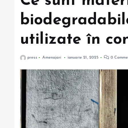
Ce sunt mater
biodegradabile
utilizate în co
press
Amenajari
ianuarie 21, 2025
0 Comme