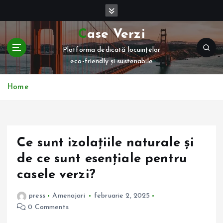
S
k
i
Case Verzi
p
Platforma dedicată locuințelor
t
eco-friendly și sustenabile
o
c
o
Home
n
t
e
n
Ce sunt izolațiile naturale și
t
de ce sunt esențiale pentru
casele verzi?
press
Amenajari
februarie 2, 2025
0 Comments