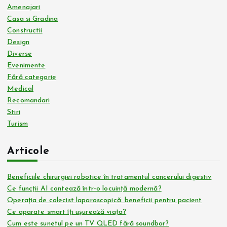
Amenajari
Casa si Gradina
Constructii
Design
Diverse
Evenimente
Fără categorie
Medical
Recomandari
Stiri
Turism
Articole
Beneficiile chirurgiei robotice în tratamentul cancerului digestiv
Ce funcții AI contează într-o locuință modernă?
Operația de colecist laparoscopică: beneficii pentru pacient
Ce aparate smart îți ușurează viața?
Cum este sunetul pe un TV QLED fără soundbar?