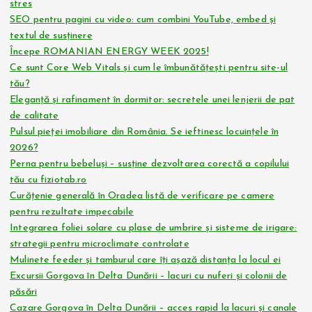
stres
SEO pentru pagini cu video: cum combini YouTube, embed și
textul de susținere
Începe ROMANIAN ENERGY WEEK 2025!
Ce sunt Core Web Vitals și cum le îmbunătățești pentru site-ul
tău?
Eleganță și rafinament în dormitor: secretele unei lenjerii de pat
de calitate
Pulsul pieței imobiliare din România. Se ieftinesc locuințele în
2026?
Perna pentru bebeluși – susține dezvoltarea corectă a copilului
tău cu fiziotab.ro
Curățenie generală în Oradea listă de verificare pe camere
pentru rezultate impecabile
Integrarea foliei solare cu plase de umbrire și sisteme de irigare:
strategii pentru microclimate controlate
Mulinete feeder și tamburul care îți așază distanța la locul ei
Excursii Gorgova în Delta Dunării – lacuri cu nuferi și colonii de
păsări
Cazare Gorgova în Delta Dunării – acces rapid la lacuri și canale