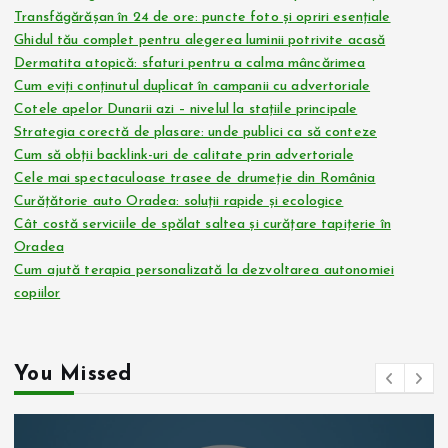
Transfăgărășan în 24 de ore: puncte foto și opriri esențiale
Ghidul tău complet pentru alegerea luminii potrivite acasă
Dermatita atopică: sfaturi pentru a calma mâncărimea
Cum eviți conținutul duplicat în campanii cu advertoriale
Cotele apelor Dunarii azi – nivelul la stațiile principale
Strategia corectă de plasare: unde publici ca să conteze
Cum să obții backlink-uri de calitate prin advertoriale
Cele mai spectaculoase trasee de drumeție din România
Curățătorie auto Oradea: soluții rapide și ecologice
Cât costă serviciile de spălat saltea și curățare tapițerie în
Oradea
Cum ajută terapia personalizată la dezvoltarea autonomiei
copiilor
You Missed