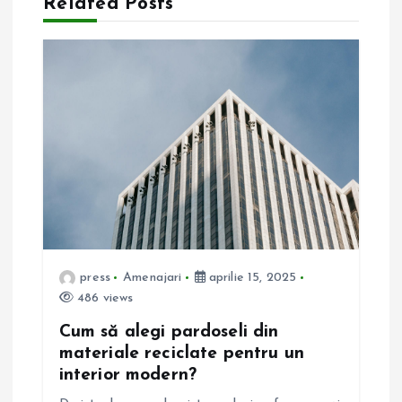
Related Posts
r
e
î
n
a
r
press
Amenajari
aprilie 15, 2025
t
486 views
Cum să alegi pardoseli din
i
materiale reciclate pentru un
interior modern?
c