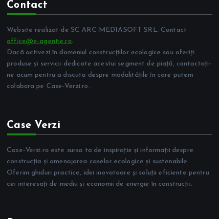
Contact
Website realizat de SC ARC MEDIASOFT SRL. Contact
office@e-agentie.ro
.
Dacă activezi în domeniul construcțiilor ecologice sau oferiți
produse și servicii dedicate acestui segment de piață, contactați-
ne acum pentru a discuta despre modalitățile în care putem
colabora pe Case-Verzi.ro.
Case Verzi
Case-Verzi.ro este sursa ta de inspirație și informații despre
construcția și amenajarea caselor ecologice și sustenabile.
Oferim ghiduri practice, idei inovatoare și soluții eficiente pentru
cei interesați de mediu și economii de energie în construcții.