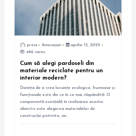
n
a
r
press
Amenajari
aprilie 15, 2025
t
486 views
Cum să alegi pardoseli din
i
materiale reciclate pentru un
interior modern?
c
Dorința de a crea locuințe ecologice, frumoase și
o
funcționale este din ce în ce mai răspândită. O
componentă esențială în realizarea acestui
l
obiectiv este alegerea materialelor de
construcție potrivite, iar…
e