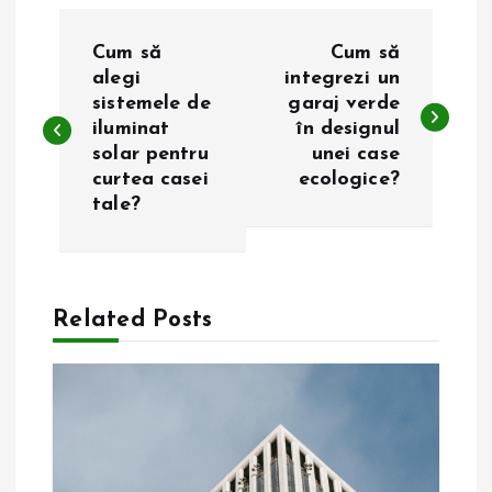
N
Cum să
Cum să
a
alegi
integrezi un
sistemele de
garaj verde
iluminat
în designul
v
solar pentru
unei case
curtea casei
ecologice?
i
tale?
g
a
Related Posts
r
e
î