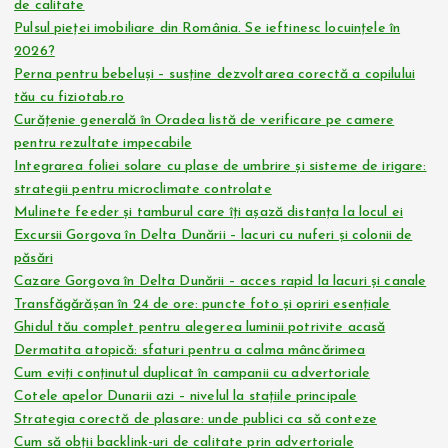
de calitate
Pulsul pieței imobiliare din România. Se ieftinesc locuințele în
2026?
Perna pentru bebeluși – susține dezvoltarea corectă a copilului
tău cu fiziotab.ro
Curățenie generală în Oradea listă de verificare pe camere
pentru rezultate impecabile
Integrarea foliei solare cu plase de umbrire și sisteme de irigare:
strategii pentru microclimate controlate
Mulinete feeder și tamburul care îți așază distanța la locul ei
Excursii Gorgova în Delta Dunării – lacuri cu nuferi și colonii de
păsări
Cazare Gorgova în Delta Dunării – acces rapid la lacuri și canale
Transfăgărășan în 24 de ore: puncte foto și opriri esențiale
Ghidul tău complet pentru alegerea luminii potrivite acasă
Dermatita atopică: sfaturi pentru a calma mâncărimea
Cum eviți conținutul duplicat în campanii cu advertoriale
Cotele apelor Dunarii azi – nivelul la stațiile principale
Strategia corectă de plasare: unde publici ca să conteze
Cum să obții backlink-uri de calitate prin advertoriale