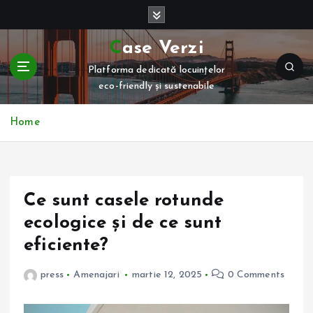
S
k
i
Case Verzi
p
Platforma dedicată locuințelor
t
eco-friendly și sustenabile
o
c
o
Home
n
t
e
n
Ce sunt casele rotunde
t
ecologice și de ce sunt
eficiente?
press
Amenajari
martie 12, 2025
0 Comments