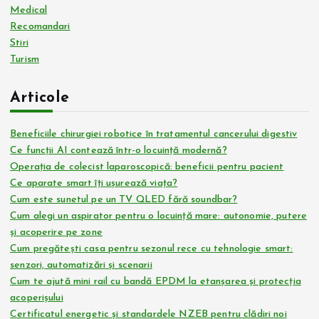
Medical
Recomandari
Stiri
Turism
Articole
Beneficiile chirurgiei robotice în tratamentul cancerului digestiv
Ce funcții AI contează într-o locuință modernă?
Operația de colecist laparoscopică: beneficii pentru pacient
Ce aparate smart îți ușurează viața?
Cum este sunetul pe un TV QLED fără soundbar?
Cum alegi un aspirator pentru o locuință mare: autonomie, putere
și acoperire pe zone
Cum pregătești casa pentru sezonul rece cu tehnologie smart:
senzori, automatizări și scenarii
Cum te ajută mini rail cu bandă EPDM la etanșarea și protecția
acoperișului
Certificatul energetic și standardele NZEB pentru clădiri noi