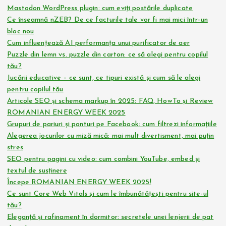
Mastodon WordPress plugin: cum eviți postările duplicate
Ce înseamnă nZEB? De ce facturile tale vor fi mai mici într-un
bloc nou
Cum influențează AI performanța unui purificator de aer
Puzzle din lemn vs. puzzle din carton: ce să alegi pentru copilul
tău?
Jucării educative – ce sunt, ce tipuri există și cum să le alegi
pentru copilul tău
Articole SEO și schema markup în 2025: FAQ, HowTo și Review
ROMANIAN ENERGY WEEK 2025
Grupuri de pariuri și ponturi pe Facebook: cum filtrezi informațiile
Alegerea jocurilor cu miză mică: mai mult divertisment, mai puțin
stres
SEO pentru pagini cu video: cum combini YouTube, embed și
textul de susținere
Începe ROMANIAN ENERGY WEEK 2025!
Ce sunt Core Web Vitals și cum le îmbunătățești pentru site-ul
tău?
Eleganță și rafinament în dormitor: secretele unei lenjerii de pat