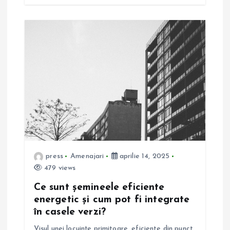
press
Amenajari
aprilie 14, 2025
479 views
Ce sunt șemineele eficiente
energetic și cum pot fi integrate
în casele verzi?
Visul unei locuințe primitoare, eficiente din punct