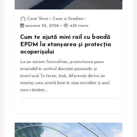
a
r
Case Verzi
Casa si Gradina
ianuarie 28, 2026
438 views
t
Cum te ajută mini rail cu bandă
i
EPDM la etanșarea și protecția
acoperișului
c
La un sistem fotovoltaic, proiectarea pune
invariabil în centrul discuției panourile și
o
invertorul. În teren, însă, diferența dintre un
montaj care arată bine în ziua instalării și unul
l
care rămâne…
e