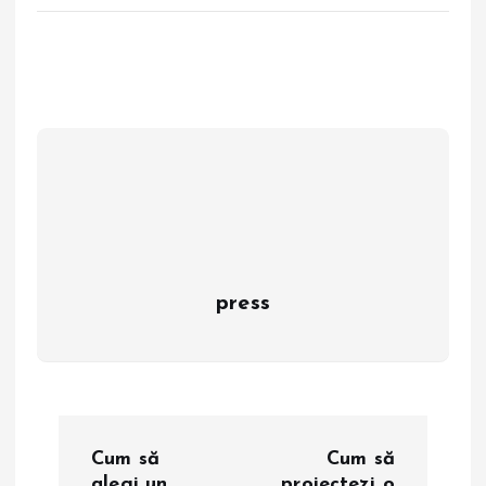
press
N
Cum să
Cum să
alegi un
proiectezi o