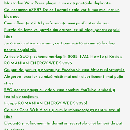
Mastodon WordPress plugin: cum eviți postările duplicate
Ce înseamnă nZEB? De ce facturile tale vor fi mai mici într-un
bloc nou
Cum influențează AI performanța unui purificator de aer
Puzzle din lemn vs. puzzle din carton: ce să alegi pentru copilul
tău?
Jucării educative – ce sunt, ce tipuri există și cum să le alegi
pentru copilul tău
Articole SEO și schema markup în 2025: FAQ, HowTo și Review
ROMANIAN ENERGY WEEK 2025
Grupuri de pariuri și ponturi pe Facebook: cum filtrezi informațiile
Alegerea jocurilor cu miză mică: mai mult divertisment, mai puțin
stres
SEO pentru pagini cu video: cum combini YouTube, embed și
textul de susținere
Începe ROMANIAN ENERGY WEEK 2025!
Ce sunt Core Web Vitals și cum le îmbunătățești pentru site-ul
tău?
Eleganță și rafinament în dormitor: secretele unei lenjerii de pat