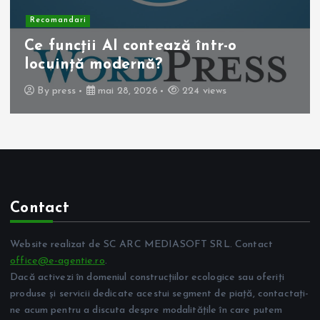
Recomandari
Operația de colecist laparoscopică:
beneficii pentru pacient
By
press
mai 10, 2026
263 views
Contact
Website realizat de SC ARC MEDIASOFT SRL. Contact
office@e-agentie.ro
.
Dacă activezi în domeniul construcțiilor ecologice sau oferiți
produse și servicii dedicate acestui segment de piață, contactați-
ne acum pentru a discuta despre modalitățile în care putem