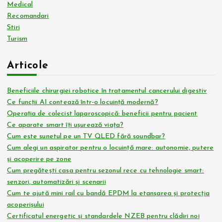
Medical
Recomandari
Stiri
Turism
Articole
Beneficiile chirurgiei robotice în tratamentul cancerului digestiv
Ce funcții AI contează într-o locuință modernă?
Operația de colecist laparoscopică: beneficii pentru pacient
Ce aparate smart îți ușurează viața?
Cum este sunetul pe un TV QLED fără soundbar?
Cum alegi un aspirator pentru o locuință mare: autonomie, putere
și acoperire pe zone
Cum pregătești casa pentru sezonul rece cu tehnologie smart:
senzori, automatizări și scenarii
Cum te ajută mini rail cu bandă EPDM la etanșarea și protecția
acoperișului
Certificatul energetic și standardele NZEB pentru clădiri noi