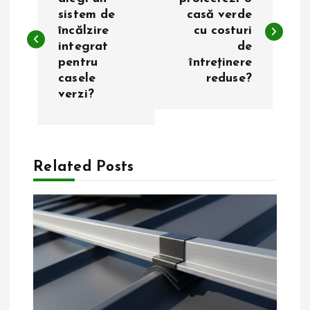
a
sistem de
casă verde
încălzire
cu costuri
v
integrat
de
pentru
întreținere
i
casele
reduse?
verzi?
g
a
Related Posts
r
e
î
n