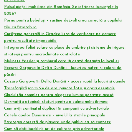
de calitate
Pulsul pieței imobiliare din România. Se ieftinesc locuințele în
2026?
Perna pentru bebeluși – susține dezvoltarea corectă a copilului
tău cu fiziotab.ro
Curățenie generală în Oradea listă de verificare pe camere
pentru rezultate impecabile
Integrarea foliei solare cu plase de umbrire și sisteme de irigare:
strategii pentru microclimate controlate
Mulinete feeder și tamburul care îți așază distanța la locul ei
Excursii Gorgova în Delta Dunării – lacuri cu nuferi și colonii de
păsări
Cazare Gorgova în Delta Dunării – acces rapid la lacuri și canale
Transfăgărășan în 24 de ore: puncte foto și opriri esențiale
Ghidul tău complet pentru alegerea luminii potrivite acasă
Dermatita atopică: sfaturi pentru a calma mâncărimea
Cum eviți conținutul duplicat în campanii cu advertoriale
Cotele apelor Dunarii azi – nivelul la stațiile principale
Strategia corectă de plasare: unde publici ca să conteze
Cum să obții backlink-uri de calitate prin advertoriale