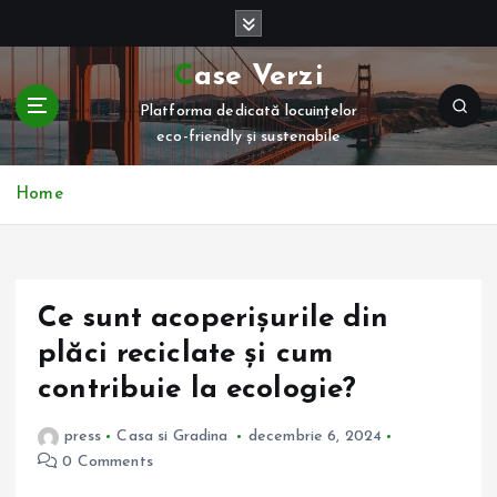
S
k
i
Case Verzi
p
Platforma dedicată locuințelor
t
eco-friendly și sustenabile
o
c
o
Home
n
t
e
n
Ce sunt acoperișurile din
t
plăci reciclate și cum
contribuie la ecologie?
press
Casa si Gradina
decembrie 6, 2024
0 Comments