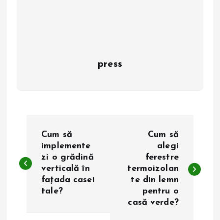
press
N
Cum să
Cum să
a
implemente
alegi
zi o grădină
ferestre
verticală în
termoizolan
v
fațada casei
te din lemn
tale?
pentru o
i
casă verde?