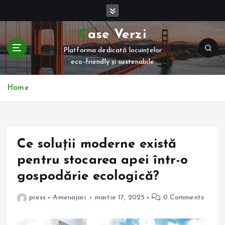
S
k
i
Case Verzi
p
Platforma dedicată locuințelor
t
eco-friendly și sustenabile
o
c
o
Home
n
t
e
n
Ce soluții moderne există
t
pentru stocarea apei într-o
gospodărie ecologică?
press
Amenajari
martie 17, 2025
0 Comments