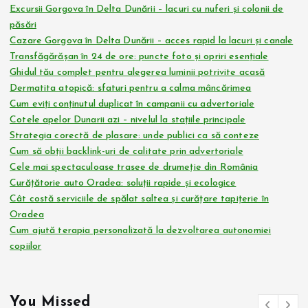
Excursii Gorgova în Delta Dunării – lacuri cu nuferi și colonii de
păsări
Cazare Gorgova în Delta Dunării – acces rapid la lacuri și canale
Transfăgărășan în 24 de ore: puncte foto și opriri esențiale
Ghidul tău complet pentru alegerea luminii potrivite acasă
Dermatita atopică: sfaturi pentru a calma mâncărimea
Cum eviți conținutul duplicat în campanii cu advertoriale
Cotele apelor Dunarii azi – nivelul la stațiile principale
Strategia corectă de plasare: unde publici ca să conteze
Cum să obții backlink-uri de calitate prin advertoriale
Cele mai spectaculoase trasee de drumeție din România
Curățătorie auto Oradea: soluții rapide și ecologice
Cât costă serviciile de spălat saltea și curățare tapițerie în
Oradea
Cum ajută terapia personalizată la dezvoltarea autonomiei
copiilor
You Missed