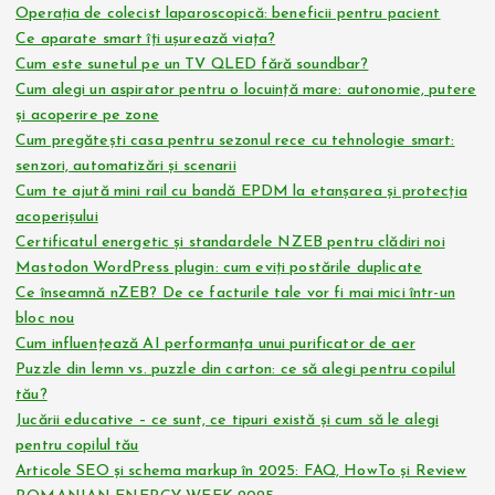
Operația de colecist laparoscopică: beneficii pentru pacient
Ce aparate smart îți ușurează viața?
Cum este sunetul pe un TV QLED fără soundbar?
Cum alegi un aspirator pentru o locuință mare: autonomie, putere
și acoperire pe zone
Cum pregătești casa pentru sezonul rece cu tehnologie smart:
senzori, automatizări și scenarii
Cum te ajută mini rail cu bandă EPDM la etanșarea și protecția
acoperișului
Certificatul energetic și standardele NZEB pentru clădiri noi
Mastodon WordPress plugin: cum eviți postările duplicate
Ce înseamnă nZEB? De ce facturile tale vor fi mai mici într-un
bloc nou
Cum influențează AI performanța unui purificator de aer
Puzzle din lemn vs. puzzle din carton: ce să alegi pentru copilul
tău?
Jucării educative – ce sunt, ce tipuri există și cum să le alegi
pentru copilul tău
Articole SEO și schema markup în 2025: FAQ, HowTo și Review