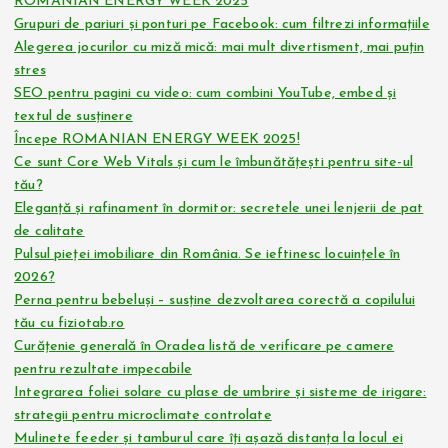
ROMANIAN ENERGY WEEK 2025
Grupuri de pariuri și ponturi pe Facebook: cum filtrezi informațiile
Alegerea jocurilor cu miză mică: mai mult divertisment, mai puțin
stres
SEO pentru pagini cu video: cum combini YouTube, embed și
textul de susținere
Începe ROMANIAN ENERGY WEEK 2025!
Ce sunt Core Web Vitals și cum le îmbunătățești pentru site-ul
tău?
Eleganță și rafinament în dormitor: secretele unei lenjerii de pat
de calitate
Pulsul pieței imobiliare din România. Se ieftinesc locuințele în
2026?
Perna pentru bebeluși – susține dezvoltarea corectă a copilului
tău cu fiziotab.ro
Curățenie generală în Oradea listă de verificare pe camere
pentru rezultate impecabile
Integrarea foliei solare cu plase de umbrire și sisteme de irigare:
strategii pentru microclimate controlate
Mulinete feeder și tamburul care îți așază distanța la locul ei