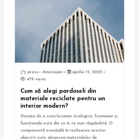
e
î
n
a
r
press
Amenajari
aprilie 15, 2025
t
479 views
Cum să alegi pardoseli din
i
materiale reciclate pentru un
interior modern?
c
Dorința de a crea locuințe ecologice, frumoase și
o
funcționale este din ce în ce mai răspândită. O
componentă esențială în realizarea acestui
obiectiv este alegerea materialelor de