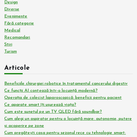
Design
Diverse
Evenimente
Fără categorie
Medical
Recomandari
Stiri
Turism
Articole
Beneficiile chirurgiei robotice în tratamentul cancerului digestiv
Ce funcții AI contează într-o locuință modernă?
Operația de colecist laparoscopică: beneficii pentru pacient
Ce aparate smart îți ușurează viața?
Cum este sunetul pe un TV QLED fără soundbar?
Cum alegi un aspirator pentru o locuință mare: autonomie, putere
și acoperire pe zone
Cum pregătești casa pentru sezonul rece cu tehnologie smart: