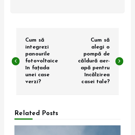
N
Cum să
Cum să
a
integrezi
alegi o
panourile
pompă de
fotovoltaice
căldură aer-
v
în fațada
apă pentru
unei case
încălzirea
i
verzi?
casei tale?
g
a
Related Posts
r