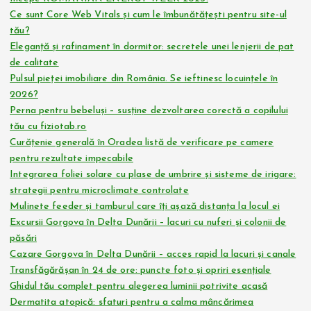
Ce sunt Core Web Vitals și cum le îmbunătățești pentru site-ul
tău?
Eleganță și rafinament în dormitor: secretele unei lenjerii de pat
de calitate
Pulsul pieței imobiliare din România. Se ieftinesc locuințele în
2026?
Perna pentru bebeluși – susține dezvoltarea corectă a copilului
tău cu fiziotab.ro
Curățenie generală în Oradea listă de verificare pe camere
pentru rezultate impecabile
Integrarea foliei solare cu plase de umbrire și sisteme de irigare:
strategii pentru microclimate controlate
Mulinete feeder și tamburul care îți așază distanța la locul ei
Excursii Gorgova în Delta Dunării – lacuri cu nuferi și colonii de
păsări
Cazare Gorgova în Delta Dunării – acces rapid la lacuri și canale
Transfăgărășan în 24 de ore: puncte foto și opriri esențiale
Ghidul tău complet pentru alegerea luminii potrivite acasă
Dermatita atopică: sfaturi pentru a calma mâncărimea