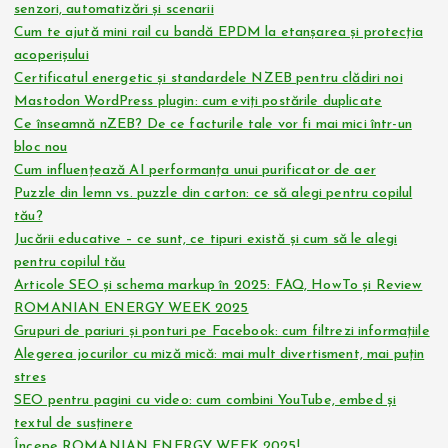
senzori, automatizări și scenarii
Cum te ajută mini rail cu bandă EPDM la etanșarea și protecția
acoperișului
Certificatul energetic și standardele NZEB pentru clădiri noi
Mastodon WordPress plugin: cum eviți postările duplicate
Ce înseamnă nZEB? De ce facturile tale vor fi mai mici într-un
bloc nou
Cum influențează AI performanța unui purificator de aer
Puzzle din lemn vs. puzzle din carton: ce să alegi pentru copilul
tău?
Jucării educative – ce sunt, ce tipuri există și cum să le alegi
pentru copilul tău
Articole SEO și schema markup în 2025: FAQ, HowTo și Review
ROMANIAN ENERGY WEEK 2025
Grupuri de pariuri și ponturi pe Facebook: cum filtrezi informațiile
Alegerea jocurilor cu miză mică: mai mult divertisment, mai puțin
stres
SEO pentru pagini cu video: cum combini YouTube, embed și
textul de susținere
Începe ROMANIAN ENERGY WEEK 2025!