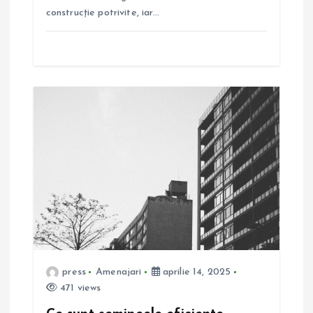
l
construcție potrivite, iar…
e
press
Amenajari
aprilie 14, 2025
471 views