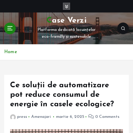
S
k
i
Case Verzi
p
Platforma dedicată locuințelor
t
eco-friendly și sustenabile
o
c
o
Home
n
t
e
n
Ce soluții de automatizare
t
pot reduce consumul de
energie în casele ecologice?
press
Amenajari
martie 6, 2025
0 Comments