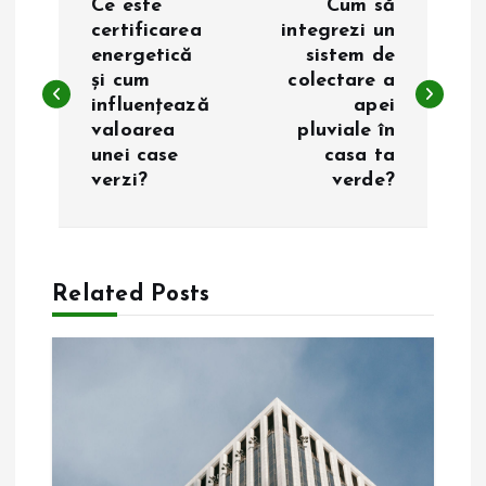
Ce este
Cum să
a
certificarea
integrezi un
energetică
sistem de
și cum
colectare a
v
influențează
apei
valoarea
pluviale în
i
unei case
casa ta
verzi?
verde?
g
a
Related Posts
r
e
î
n