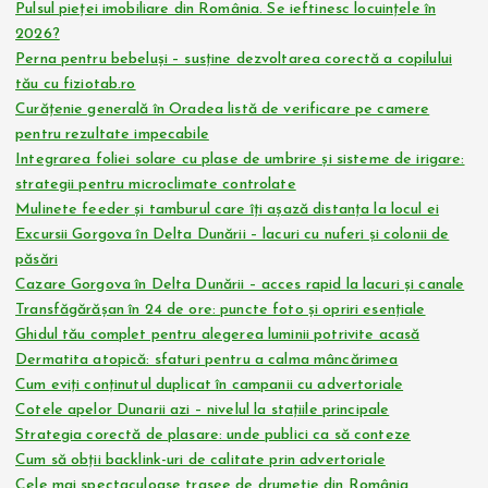
Pulsul pieței imobiliare din România. Se ieftinesc locuințele în
2026?
Perna pentru bebeluși – susține dezvoltarea corectă a copilului
tău cu fiziotab.ro
Curățenie generală în Oradea listă de verificare pe camere
pentru rezultate impecabile
Integrarea foliei solare cu plase de umbrire și sisteme de irigare:
strategii pentru microclimate controlate
Mulinete feeder și tamburul care îți așază distanța la locul ei
Excursii Gorgova în Delta Dunării – lacuri cu nuferi și colonii de
păsări
Cazare Gorgova în Delta Dunării – acces rapid la lacuri și canale
Transfăgărășan în 24 de ore: puncte foto și opriri esențiale
Ghidul tău complet pentru alegerea luminii potrivite acasă
Dermatita atopică: sfaturi pentru a calma mâncărimea
Cum eviți conținutul duplicat în campanii cu advertoriale
Cotele apelor Dunarii azi – nivelul la stațiile principale
Strategia corectă de plasare: unde publici ca să conteze
Cum să obții backlink-uri de calitate prin advertoriale
Cele mai spectaculoase trasee de drumeție din România