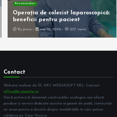
Recomandari
Operația de colecist laparoscopică:
beneficii pentru pacient
By
press
mai 10, 2026
257 views
Contact
Website realizat de SC ARC MEDIASOFT SRL. Contact
office@e-agentie.ro
.
Dacă activezi în domeniul construcțiilor ecologice sau oferiți
produse și servicii dedicate acestui segment de piață, contactați-
ne acum pentru a discuta despre modalitățile în care putem
colabora pe Case-Verzi.ro.