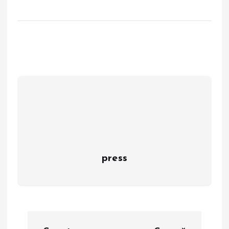
press
N