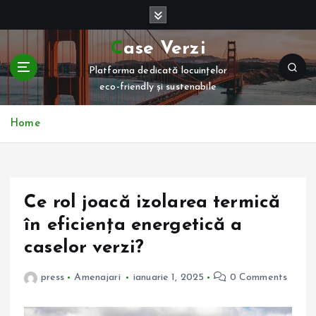
S
k
i
Case Verzi
p
Platforma dedicată locuințelor
t
eco-friendly și sustenabile
o
c
o
Home
n
t
e
n
Ce rol joacă izolarea termică
t
în eficiența energetică a
caselor verzi?
press
Amenajari
ianuarie 1, 2025
0 Comments