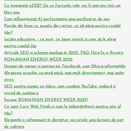
Ce înseamnă nZEB? De ce facturile tale vor fi mai mici într-un
bloc nou
Cum influențează AI performanța unui purificator de aer
Puzzle din lemn vs. puzzle din carton: ce să alegi pentru copilul
tău?
Jucării educative – ce sunt, ce tipuri există și cum să le alegi
pentru copilul tău
Articole SEO și schema markup în 2025: FAQ, HowTo și Review
ROMANIAN ENERGY WEEK 2025
Grupuri de pariuri și ponturi pe Facebook: cum filtrezi informațiile
Alegerea jocurilor cu miză mică: mai mult divertisment, mai puțin
stres
SEO pentru pagini cu video: cum combini YouTube, embed și
textul de susținere
Începe ROMANIAN ENERGY WEEK 2025!
Ce sunt Core Web Vitals și cum le îmbunătățești pentru site-ul
tău?
Eleganță și rafinament în dormitor: secretele unei lenjerii de pat
de calitate