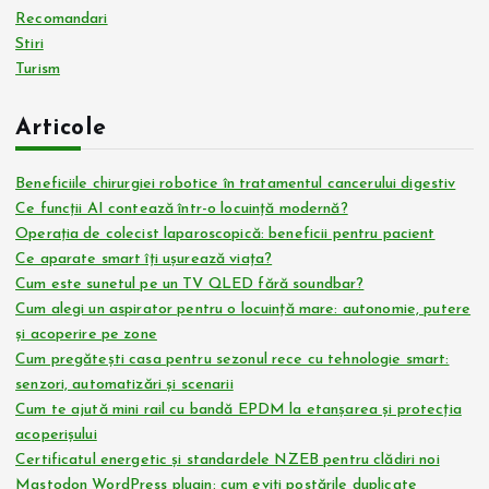
Recomandari
Stiri
Turism
Articole
Beneficiile chirurgiei robotice în tratamentul cancerului digestiv
Ce funcții AI contează într-o locuință modernă?
Operația de colecist laparoscopică: beneficii pentru pacient
Ce aparate smart îți ușurează viața?
Cum este sunetul pe un TV QLED fără soundbar?
Cum alegi un aspirator pentru o locuință mare: autonomie, putere
și acoperire pe zone
Cum pregătești casa pentru sezonul rece cu tehnologie smart:
senzori, automatizări și scenarii
Cum te ajută mini rail cu bandă EPDM la etanșarea și protecția
acoperișului
Certificatul energetic și standardele NZEB pentru clădiri noi
Mastodon WordPress plugin: cum eviți postările duplicate