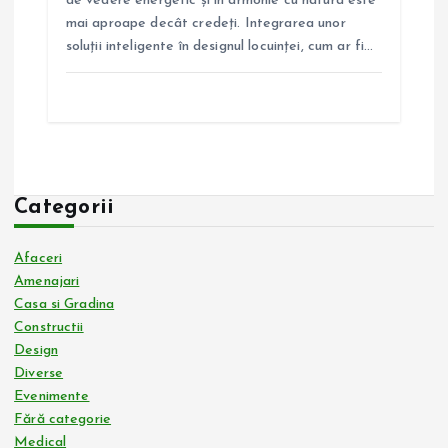
de vedere energetic și în armonie cu natura este
mai aproape decât credeți. Integrarea unor
soluții inteligente în designul locuinței, cum ar fi…
Categorii
Afaceri
Amenajari
Casa si Gradina
Constructii
Design
Diverse
Evenimente
Fără categorie
Medical