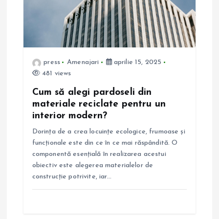
a
r
t
press
Amenajari
aprilie 15, 2025
481 views
i
Cum să alegi pardoseli din
materiale reciclate pentru un
c
interior modern?
o
Dorința de a crea locuințe ecologice, frumoase și
funcționale este din ce în ce mai răspândită. O
l
componentă esențială în realizarea acestui
obiectiv este alegerea materialelor de
e
construcție potrivite, iar…