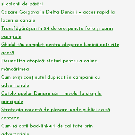
și colonii de păsări
Cazare Gorgova în Delta Dunării – acces rapid la
lacuri și canale
Transfăgărășan în 24 de ore: puncte foto și opriri
esențiale
Ghidul tău complet pentru alegerea luminii potrivite
acasă
Dermatita atopică: sfaturi pentru a calma
mâncărimea
Cum eviți conținutul duplicat în campanii cu
advertoriale
Cotele apelor Dunarii azi – nivelul la stațiile
principale
Strategia corectă de plasare: unde publici ca să
conteze
Cum să obții backlink-uri de calitate prin
advertoriale