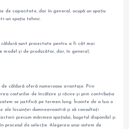
ție de capacitate, dar în general, ocupă un spațiu
ntr-un spațiu tehnic.
căldură sunt proiectate pentru a fi cât mai
e model și de producător, dar, în general,
e de căldură oferă numeroase avantaje. Prin
ea costurilor de încălzire și răcire și prin contribuția
 sistem se justifică pe termen lung. Înainte de a lua o
ce ale locuinței dumneavoastră și să consultați
Factorii precum mărimea spațiului, bugetul disponibil și
 în procesul de selecție. Alegerea unui sistem de