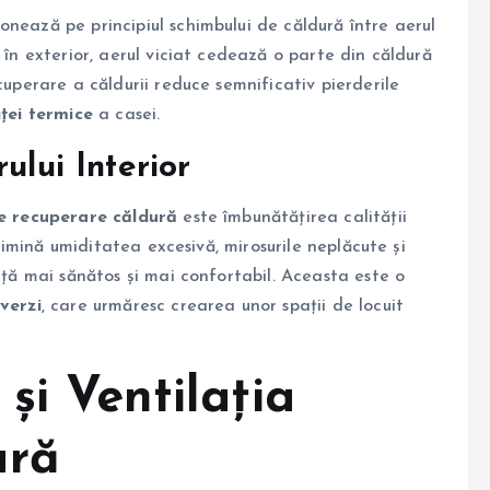
onează pe principiul schimbului de căldură între aerul
 în exterior, aerul viciat cedează o parte din căldură
cuperare a căldurii reduce semnificativ pierderile
nței termice
a casei.
ului Interior
ie recuperare căldură
este îmbunătățirea calității
elimină umiditatea excesivă, mirosurile neplăcute și
ață mai sănătos și mai confortabil. Aceasta este o
verzi
, care urmăresc crearea unor spații de locuit
și Ventilația
ură