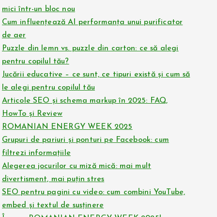
mici într-un bloc nou
Cum influențează AI performanța unui purificator
de aer
Puzzle din lemn vs. puzzle din carton: ce să alegi
pentru copilul tău?
Jucării educative – ce sunt, ce tipuri există și cum să
le alegi pentru copilul tău
Articole SEO și schema markup în 2025: FAQ,
HowTo și Review
ROMANIAN ENERGY WEEK 2025
Grupuri de pariuri și ponturi pe Facebook: cum
filtrezi informațiile
Alegerea jocurilor cu miză mică: mai mult
divertisment, mai puțin stres
SEO pentru pagini cu video: cum combini YouTube,
embed și textul de susținere