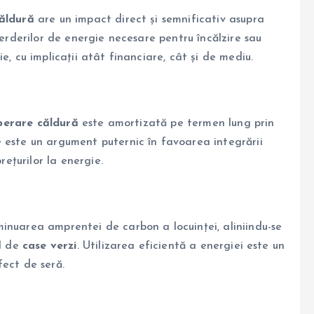
căldură
are un impact direct și semnificativ asupra
ierderilor de energie necesare pentru încălzire sau
e, cu implicații atât financiare, cât și de mediu.
uperare căldură
este amortizată pe termen lung prin
 este un argument puternic în favoarea integrării
rețurilor la energie.
inuarea amprentei de carbon a locuinței, aliniindu-se
ul de
case verzi
. Utilizarea eficientă a energiei este un
fect de seră.