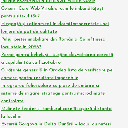
Începe ROMANIAN ENERGY WEEK 2025!
Ce sunt Core Web Vitals și cum le îmbunătățești
pentru site-ul tău?
Eleganță și rafinament în dormitor: secretele unei
lenjerii de pat de calitate
Pulsul pieței imobiliare din România. Se ieftinesc
locuințele în 2026?
Perna pentru bebeluși – susține dezvoltarea corectă
a copilului tău cu fiziotab.ro
Curățenie generală în Oradea listă de verificare pe
camere pentru rezultate impecabile
Integrarea foliei solare cu plase de umbrire și
sisteme de irigare: strategii pentru microclimate
controlate
Mulinete feeder și tamburul care îți așază distanța
la locul ei
Excursii Gorgova în Delta Dunării – lacuri cu nuferi