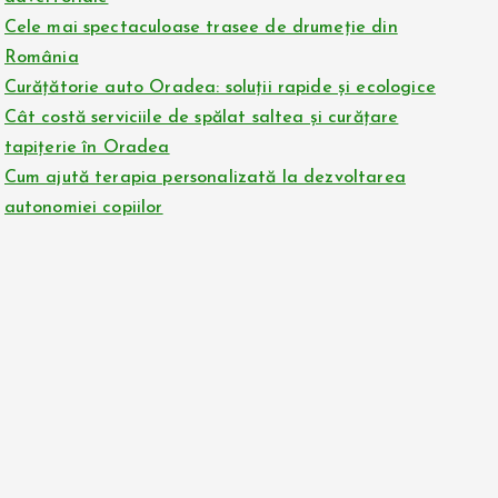
Cele mai spectaculoase trasee de drumeție din
România
Curățătorie auto Oradea: soluții rapide și ecologice
Cât costă serviciile de spălat saltea și curățare
tapițerie în Oradea
Cum ajută terapia personalizată la dezvoltarea
autonomiei copiilor