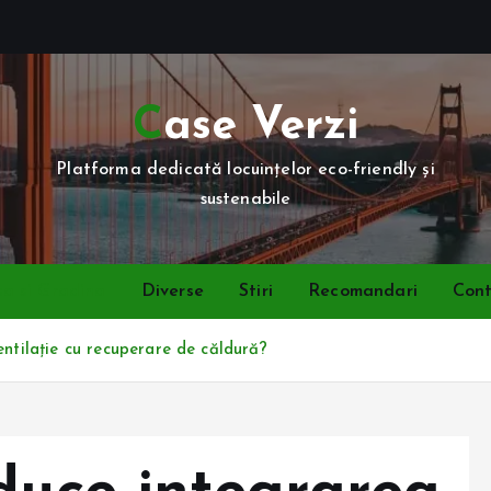
Case Verzi
Platforma dedicată locuințelor eco-friendly și
sustenabile
a si Gradina
Diverse
Stiri
Recomandari
Con
entilație cu recuperare de căldură?