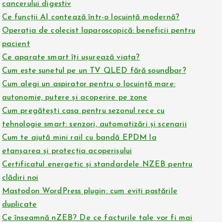
cancerului digestiv
Ce funcții AI contează într-o locuință modernă?
Operația de colecist laparoscopică: beneficii pentru
pacient
Ce aparate smart îți ușurează viața?
Cum este sunetul pe un TV QLED fără soundbar?
Cum alegi un aspirator pentru o locuință mare:
autonomie, putere și acoperire pe zone
Cum pregătești casa pentru sezonul rece cu
tehnologie smart: senzori, automatizări și scenarii
Cum te ajută mini rail cu bandă EPDM la
etanșarea și protecția acoperișului
Certificatul energetic și standardele NZEB pentru
clădiri noi
Mastodon WordPress plugin: cum eviți postările
duplicate
Ce înseamnă nZEB? De ce facturile tale vor fi mai