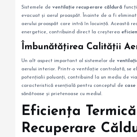
Sistemele de
ventilație recuperare căldură
funcți
evacuat și aerul proaspăt. Înainte de a fi eliminat
aerului proaspăt care intră în locuință. Această re
energetice, contribuind direct la creșterea
eficie
Îmbunătățirea Calității Aer
Un alt aspect important al sistemelor de
ventilaț
aerului interior. Printr-o ventilație controlată, se 
potențialii poluanți, contribuind la un mediu de vi
caracteristică esențială pentru conceptul de
case 
sănătoase și prietenoase cu mediul.
Eficiența Termică 
Recuperare Căld