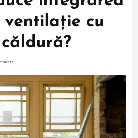
duce integrarea
 ventilație cu
 căldură?
mments