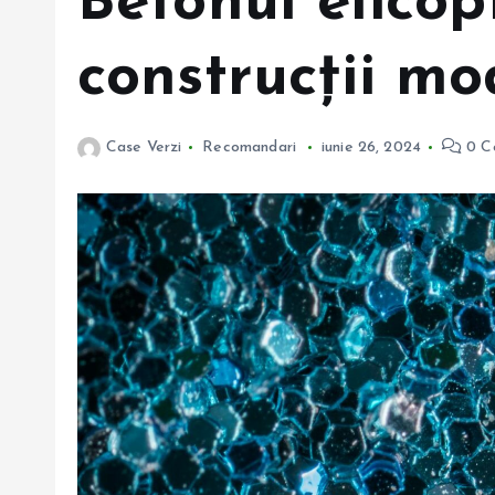
Betonul elicop
construcții m
Case Verzi
Recomandari
iunie 26, 2024
0 C