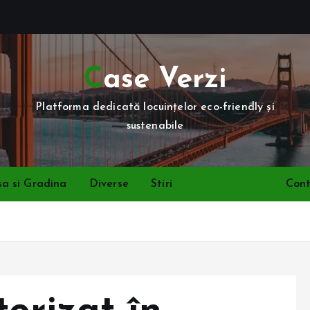
Case Verzi
Platforma dedicată locuințelor eco-friendly și
sustenabile
a si Gradina
Diverse
Stiri
Recomandari
Con