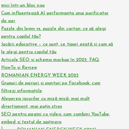
mici într-un bloc nou
Cum influențează AI performanța unui purificator
de aer
Puzzle din lemn vs. puzzle din carton: ce să alegi
pentru copilul tău?
Jucării educative – ce sunt, ce tipuri există și cum să
le alegi pentru copilul tău
Articole SEO și schema markup în 2025: FAQ,
HowTo și Review
ROMANIAN ENERGY WEEK 2025
Grupuri de pariuri și ponturi pe Facebook: cum
filtrezi informațiile
Alegerea jocurilor cu miză mică: mai mult
divertisment, mai puțin stres
SEO pentru pagini cu video: cum combini YouTube,
embed și textul de susținere