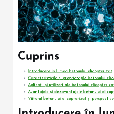
Cuprins
Introducere în lumea betonului elicopterizat
Caracteristicile și proprietățile betonului eli
Aplicații și utilizări ale betonului elicopteriza
Avantajele și dezavantajele betonului elicop
Viitorul betonului elicopterizat și perspectiv
Introducere în l