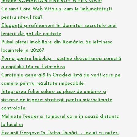
Începe ROMANIAN ENERGY WEEK 2025!
Ce sunt Core Web Vitals și cum le îmbunătățești
pentru site-ul tău?
Eleganță și rafinament în dormitor: secretele unei
lenjerii de pat de calitate
Pulsul pieței imobiliare din România. Se ieftinesc
locuințele în 2026?
Perna pentru bebeluși – susține dezvoltarea corectă
a copilului tău cu fiziotab.ro
Curățenie generală în Oradea listă de verificare pe
camere pentru rezultate impecabile
Integrarea foliei solare cu plase de umbrire și
sisteme de irigare: strategii pentru microclimate
controlate
Mulinete feeder și tamburul care îți așază distanța
la locul ei
Excursii Gorgova în Delta Dunării – lacuri cu nuferi