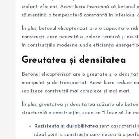
izolant eficient. Acest lucru înseamnă că betonul e
să mențină o temperatură constantă în interiorul c
În plus, betonul elicopterizat are o capacitate ridi
construcții care necesită o izolare termică și acus
în construcțiile moderne, unde eficiența energetică
Greutatea și densitatea
Betonul elicopterizat are o greutate și o densitate
manipulat și de transportat. Acest lucru reduce cos
realizeze construcții mai complexe și mai mari.
În plus, greutatea și densitatea scăzute ale beton
structurală a construcției, ceea ce îl face să fie ma
Rezistența și durabilitatea
sunt caracteristic
ideal pentru construcții care necesită o perf