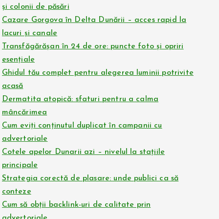
și colonii de păsări
Cazare Gorgova în Delta Dunării – acces rapid la
lacuri și canale
Transfăgărășan în 24 de ore: puncte foto și opriri
esențiale
Ghidul tău complet pentru alegerea luminii potrivite
acasă
Dermatita atopică: sfaturi pentru a calma
mâncărimea
Cum eviți conținutul duplicat în campanii cu
advertoriale
Cotele apelor Dunarii azi – nivelul la stațiile
principale
Strategia corectă de plasare: unde publici ca să
conteze
Cum să obții backlink-uri de calitate prin
advertoriale