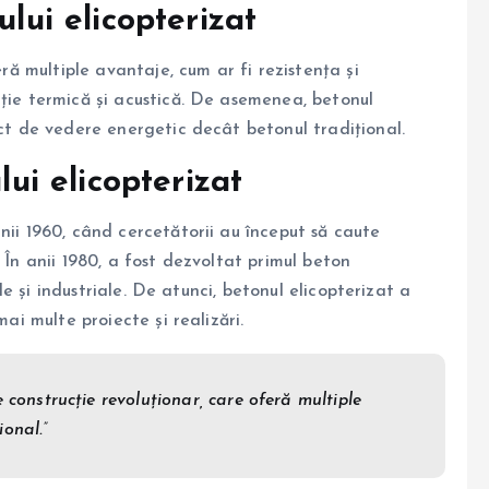
ului elicopterizat
eră multiple avantaje, cum ar fi rezistența și
ație termică și acustică. De asemenea, betonul
nct de vedere energetic decât betonul tradițional.
lui elicopterizat
nii 1960, când cercetătorii au început să caute
 În anii 1980, a fost dezvoltat primul beton
ile și industriale. De atunci, betonul elicopterizat a
mai multe proiecte și realizări.
 construcție revoluționar, care oferă multiple
onal.”