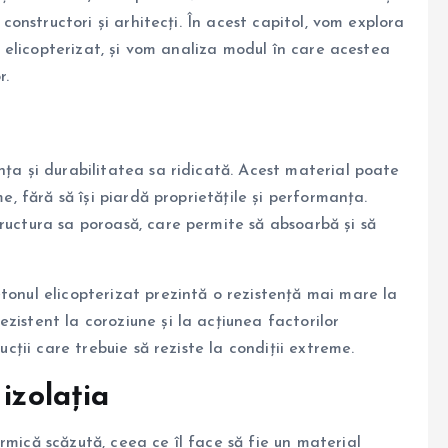
 constructori și arhitecți. În acest capitol, vom explora
ui elicopterizat, și vom analiza modul în care acestea
r.
nța și durabilitatea sa ridicată. Acest material poate
me, fără să își piardă proprietățile și performanța.
ructura sa poroasă, care permite să absoarbă și să
tonul elicopterizat prezintă o rezistență mai mare la
zistent la coroziune și la acțiunea factorilor
ucții care trebuie să reziste la condiții extreme.
izolația
rmică scăzută, ceea ce îl face să fie un material