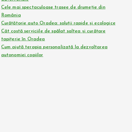
Cele mai spectaculoase trasee de drumeție din
România
Curățătorie auto Oradea: soluții rapide și ecologice
Cât costă serviciile de spălat saltea și curățare
tapițerie în Oradea
Cum ajută terapia personalizată la dezvoltarea
autonomiei copiilor