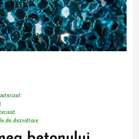
copterizat
t
terizat
ele de dezvoltare
umea betonului