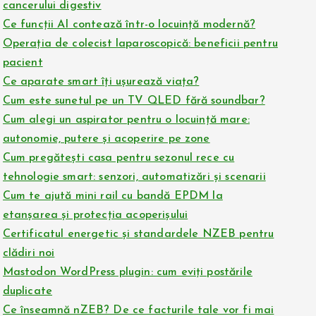
cancerului digestiv
Ce funcții AI contează într-o locuință modernă?
Operația de colecist laparoscopică: beneficii pentru
pacient
Ce aparate smart îți ușurează viața?
Cum este sunetul pe un TV QLED fără soundbar?
Cum alegi un aspirator pentru o locuință mare:
autonomie, putere și acoperire pe zone
Cum pregătești casa pentru sezonul rece cu
tehnologie smart: senzori, automatizări și scenarii
Cum te ajută mini rail cu bandă EPDM la
etanșarea și protecția acoperișului
Certificatul energetic și standardele NZEB pentru
clădiri noi
Mastodon WordPress plugin: cum eviți postările
duplicate
Ce înseamnă nZEB? De ce facturile tale vor fi mai