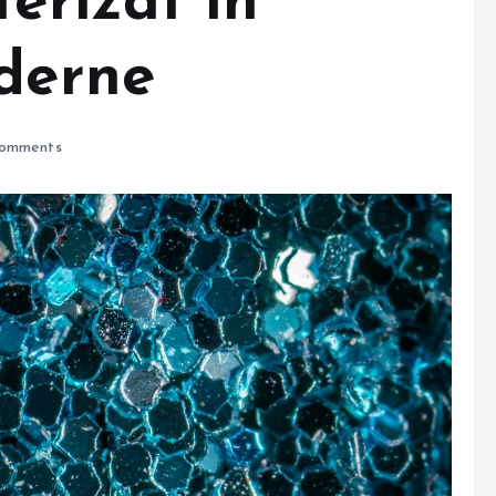
terizat în
oderne
omments