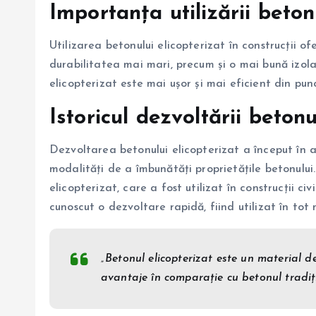
Importanța utilizării beton
Utilizarea betonului elicopterizat în construcții of
durabilitatea mai mari, precum și o mai bună izol
elicopterizat este mai ușor și mai eficient din pu
Istoricul dezvoltării betonu
Dezvoltarea betonului elicopterizat a început în a
modalități de a îmbunătăți proprietățile betonului.
elicopterizat, care a fost utilizat în construcții civ
cunoscut o dezvoltare rapidă, fiind utilizat în tot 
„Betonul elicopterizat este un material de
avantaje în comparație cu betonul tradiți