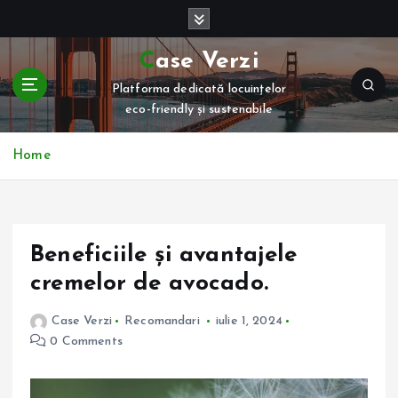
S
k
i
Case Verzi
p
Platforma dedicată locuințelor
t
eco-friendly și sustenabile
o
c
o
Home
n
t
e
n
Beneficiile și avantajele
t
cremelor de avocado.
Case Verzi
Recomandari
iulie 1, 2024
0 Comments