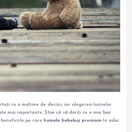
ntați cu o mulțime de decizii, iar alegerea hainelor
cele mai importante. Știm că vă doriți ce e mai bun
 beneficiile pe care
hainele bebeluși premium
le aduc