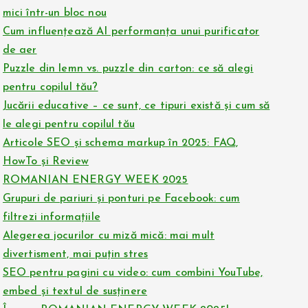
mici într-un bloc nou
Cum influențează AI performanța unui purificator
de aer
Puzzle din lemn vs. puzzle din carton: ce să alegi
pentru copilul tău?
Jucării educative – ce sunt, ce tipuri există și cum să
le alegi pentru copilul tău
Articole SEO și schema markup în 2025: FAQ,
HowTo și Review
ROMANIAN ENERGY WEEK 2025
Grupuri de pariuri și ponturi pe Facebook: cum
filtrezi informațiile
Alegerea jocurilor cu miză mică: mai mult
divertisment, mai puțin stres
SEO pentru pagini cu video: cum combini YouTube,
embed și textul de susținere