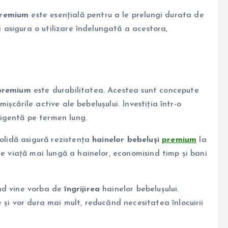
premium
este esențială pentru a le prelungi durata de
ți asigura o utilizare îndelungată a acestora,
 premium
este durabilitatea. Acestea sunt concepute
 mișcările active ale bebelușului. Investiția într-o
ligentă pe termen lung.
solidă asigură rezistența
hainelor bebeluși
premium
la
de viață mai lungă a hainelor, economisind timp și bani
ând vine vorba de
îngrijirea
hainelor bebelușului.
 și vor dura mai mult, reducând necesitatea înlocuirii