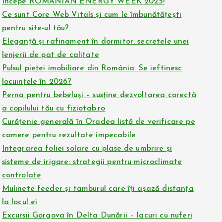
Începe ROMANIAN ENERGY WEEK 2025!
Ce sunt Core Web Vitals și cum le îmbunătățești
pentru site-ul tău?
Eleganță și rafinament în dormitor: secretele unei
lenjerii de pat de calitate
Pulsul pieței imobiliare din România. Se ieftinesc
locuințele în 2026?
Perna pentru bebeluși – susține dezvoltarea corectă
a copilului tău cu fiziotab.ro
Curățenie generală în Oradea listă de verificare pe
camere pentru rezultate impecabile
Integrarea foliei solare cu plase de umbrire și
sisteme de irigare: strategii pentru microclimate
controlate
Mulinete feeder și tamburul care îți așază distanța
la locul ei
Excursii Gorgova în Delta Dunării – lacuri cu nuferi