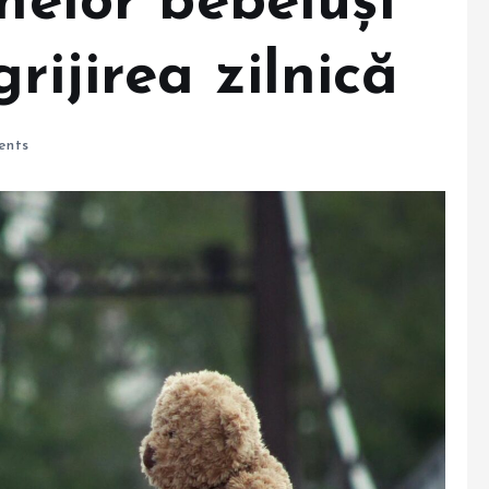
inelor bebeluși
rijirea zilnică
ents