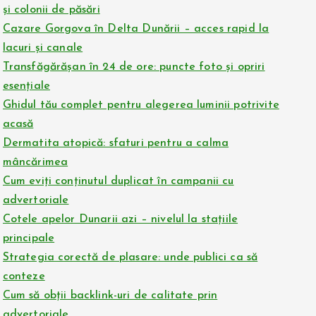
și colonii de păsări
Cazare Gorgova în Delta Dunării – acces rapid la
lacuri și canale
Transfăgărășan în 24 de ore: puncte foto și opriri
esențiale
Ghidul tău complet pentru alegerea luminii potrivite
acasă
Dermatita atopică: sfaturi pentru a calma
mâncărimea
Cum eviți conținutul duplicat în campanii cu
advertoriale
Cotele apelor Dunarii azi – nivelul la stațiile
principale
Strategia corectă de plasare: unde publici ca să
conteze
Cum să obții backlink-uri de calitate prin
advertoriale