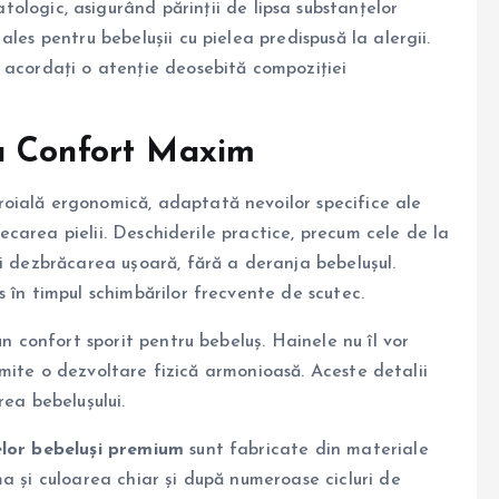
ologic, asigurând părinții de lipsa substanțelor
les pentru bebelușii cu pielea predispusă la alergii.
 acordați o atenție deosebită compoziției
u Confort Maxim
roială ergonomică, adaptată nevoilor specifice ale
frecarea pielii. Deschiderile practice, precum cele de la
și dezbrăcarea ușoară, fără a deranja bebelușul.
 în timpul schimbărilor frecvente de scutec.
n confort sporit pentru bebeluș. Hainele nu îl vor
permite o dezvoltare fizică armonioasă. Aceste detalii
rea bebelușului.
lor bebeluși premium
sunt fabricate din materiale
a și culoarea chiar și după numeroase cicluri de