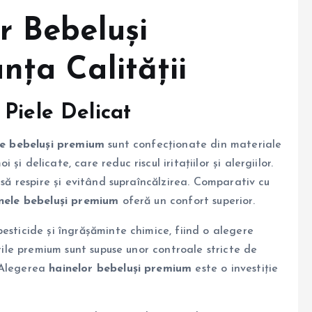
r Bebeluși
nța Calității
Piele Delicat
e bebeluși premium
sunt confecționate din materiale
i delicate, care reduc riscul iritațiilor și alergiilor.
 să respire și evitând supraîncălzirea. Comparativ cu
nele bebeluși premium
oferă un confort superior.
esticide și îngrășăminte chimice, fiind o alegere
urile premium sunt supuse unor controale stricte de
 Alegerea
hainelor bebeluși premium
este o investiție