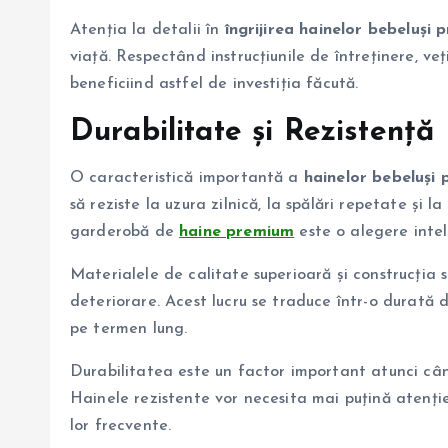
Atenția la detalii în
îngrijirea
hainelor bebeluși 
viață. Respectând instrucțiunile de întreținere, ve
beneficiind astfel de investiția făcută.
Durabilitate și Rezistență
O caracteristică importantă a
hainelor bebeluși
să reziste la uzura zilnică, la spălări repetate și la
garderobă de
haine premium
este o alegere inte
Materialele de calitate superioară și construcția 
deteriorare. Acest lucru se traduce într-o durată 
pe termen lung.
Durabilitatea este un factor important atunci c
Hainele rezistente vor necesita mai puțină atenție
lor frecvente.