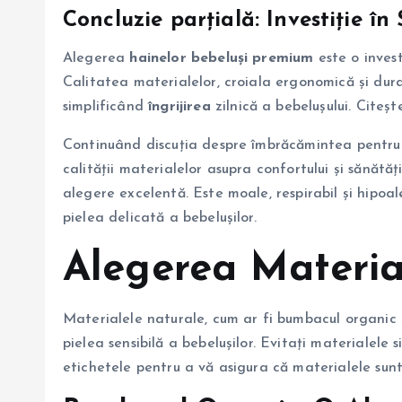
Concluzie parțială: Investiție în
Alegerea
hainelor bebeluși premium
este o invest
Calitatea materialelor, croiala ergonomică și du
simplificând
îngrijirea
zilnică a bebelușului. Citeș
Continuând discuția despre îmbrăcămintea pentru 
calității materialelor asupra confortului și sănătă
alegere excelentă. Este moale, respirabil și hipoal
pielea delicată a bebelușilor.
Alegerea Material
Materialele naturale, cum ar fi bumbacul organic 
pielea sensibilă a bebelușilor. Evitați materialele 
etichetele pentru a vă asigura că materialele sunt