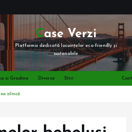
Case Verzi
Platforma dedicată locuințelor eco-friendly și
sustenabile
a si Gradina
Diverse
Stiri
Recomandari
Con
rea zilnică