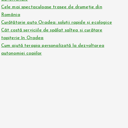
Cele mai spectaculoase trasee de drumeție din
România
Curățătorie auto Oradea: soluții rapide și ecologice
Cât costă serviciile de spălat saltea și curățare
tapițerie în Oradea
Cum ajută terapia personalizată la dezvoltarea
autonomiei copiilor