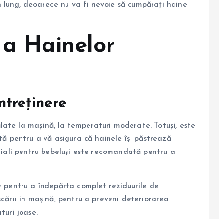
 lung, deoarece nu va fi nevoie să cumpărați haine
 a
Hainelor
m
Întreținere
ălate la mașină, la temperaturi moderate. Totuși, este
etă pentru a vă asigura că hainele își păstrează
eciali pentru bebeluși este recomandată pentru a
e pentru a îndepărta complet reziduurile de
scării în mașină, pentru a preveni deteriorarea
turi joase.