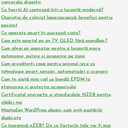
cancerului digestiv
Ce funcții AI contează într-o locuință modernă?
Operația de colecist laparoscopică: beneficii pentru
pacient
Ce aparate smart îți ușurează viața?
Cum este sunetul pe un TV QLED fără soundbar?
Cum alegi un aspirator pentru o locuință mare:
autonomie, putere și acoperire pe zone
Cum pregătești casa pentru sezonul rece cu
tehnologie smart: senzori, automatizări și scenarii
Cum te ajută mini rail cu bandă EPDM la
etanșarea și protecția acoperișului
Certificatul energetic și standardele NZEB pentru
clădiri noi
Mastodon WordPress plugin: cum eviți postările
duplicate
Ce înseamnă nZEB? De ce facturile tale vor fi mai