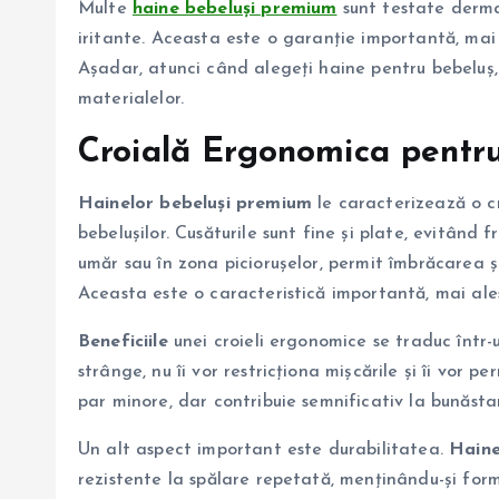
Multe
haine bebeluși premium
sunt testate dermat
iritante. Aceasta este o garanție importantă, mai a
Așadar, atunci când alegeți haine pentru bebeluș,
materialelor.
Croială Ergonomica pentr
Hainelor bebeluși premium
le caracterizează o c
bebelușilor. Cusăturile sunt fine și plate, evitând 
umăr sau în zona piciorușelor, permit îmbrăcarea 
Aceasta este o caracteristică importantă, mai ales
Beneficiile
unei croieli ergonomice se traduc într-u
strânge, nu îi vor restricționa mișcările și îi vor 
par minore, dar contribuie semnificativ la bunăsta
Un alt aspect important este durabilitatea.
Haine
rezistente la spălare repetată, menținându-și form