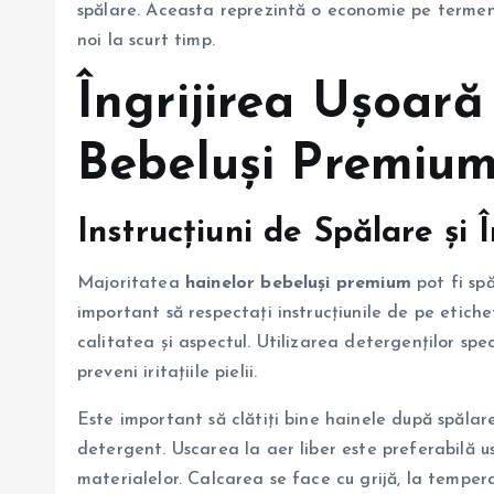
spălare. Aceasta reprezintă o economie pe termen
noi la scurt timp.
Îngrijirea
Ușoară
Bebeluși Premiu
Instrucțiuni de Spălare și 
Majoritatea
hainelor bebeluși premium
pot fi sp
important să respectați instrucțiunile de pe etich
calitatea și aspectul. Utilizarea detergenților sp
preveni iritațiile pielii.
Este important să clătiți bine hainele după spălar
detergent. Uscarea la aer liber este preferabilă u
materialelor. Calcarea se face cu grijă, la tempera