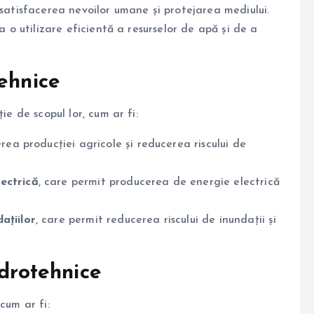
 satisfacerea nevoilor umane și protejarea mediului.
a o utilizare eficientă a resurselor de apă și de a
ehnice
ie de scopul lor, cum ar fi:
erea producției agricole și reducerea riscului de
ectrică
, care permit producerea de energie electrică
ațiilor
, care permit reducerea riscului de inundații și
idrotehnice
cum ar fi: