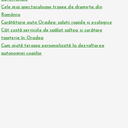
Cele mai spectaculoase trasee de drumeție din
România
Curățătorie auto Oradea: soluții rapide și ecologice
Cât costă serviciile de spălat saltea și curățare
tapițerie în Oradea
Cum ajută terapia personalizată la dezvoltarea
autonomiei copiilor