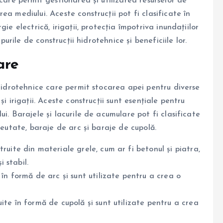
care permit gestionarea și utilizarea resurselor de
a mediului. Aceste construcții pot fi clasificate în
ie electrică, irigații, protecția împotriva inundațiilor
purile de construcții hidrotehnice și beneficiile lor.
are
 hidrotehnice care permit stocarea apei pentru diverse
i irigații. Aceste construcții sunt esențiale pentru
i. Barajele și lacurile de acumulare pot fi clasificate
reutate, baraje de arc și baraje de cupolă.
truite din materiale grele, cum ar fi betonul și piatra,
i stabil.
 în formă de arc și sunt utilizate pentru a crea o
uite în formă de cupolă și sunt utilizate pentru a crea