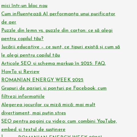
mici într-un bloc nou
Cum influențează AI performanța unui purificator
de aer
Puzzle din lemn vs. puzzle din carton: ce să alegi
pentru copilul tău?
Jucării educative – ce sunt, ce tipuri există și cum să
le alegi pentru copilul tău
Articole SEO și schema markup în 2025: FAQ,
HowTo și Review
ROMANIAN ENERGY WEEK 2025
Grupuri de pariuri și ponturi pe Facebook: cum
filtrezi informațiile
Alegerea jocurilor cu miză mică: mai mult
divertisment, mai puțin stres
SEO pentru pagini cu video: cum combini YouTube,
embed și textul de susținere