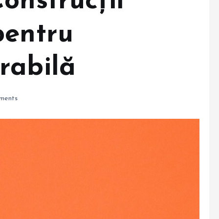
onstrucții
pentru
rabilă
ments