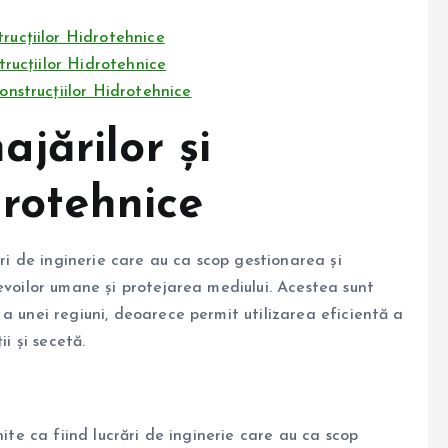
rucțiilor Hidrotehnice
strucțiilor Hidrotehnice
Construcțiilor Hidrotehnice
jărilor și
drotehnice
ări de inginerie care au ca scop gestionarea și
evoilor umane și protejarea mediului. Acestea sunt
a unei regiuni, deoarece permit utilizarea eficientă a
i și secetă.
nite ca fiind lucrări de inginerie care au ca scop