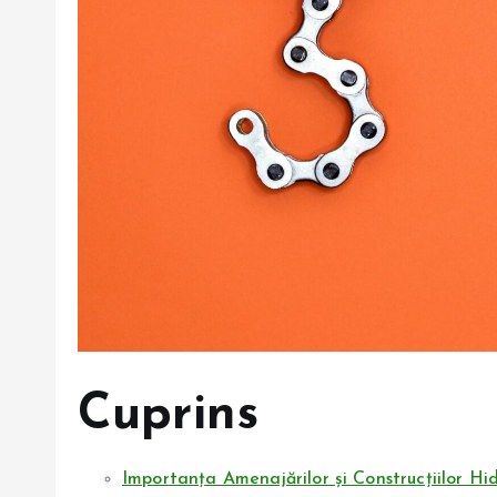
Cuprins
Importanța Amenajărilor și Construcțiilor Hi