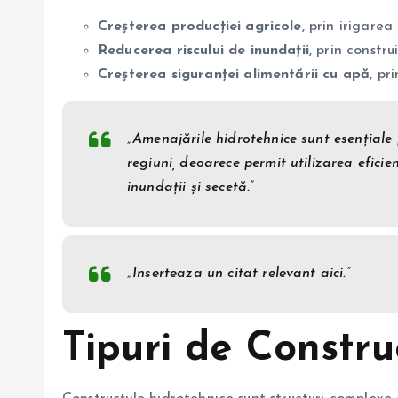
Creșterea producției agricole
, prin irigarea
Reducerea riscului de inundații
, prin constr
Creșterea siguranței alimentării cu apă
, pr
„Amenajările hidrotehnice sunt esențiale
regiuni, deoarece permit utilizarea eficie
inundații și secetă.”
„Inserteaza un citat relevant aici.”
Tipuri de Constru