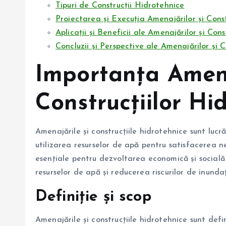
Tipuri de Construcții Hidrotehnice
Proiectarea și Execuția Amenajărilor și Const
Aplicații și Beneficii ale Amenajărilor și Con
Concluzii și Perspective ale Amenajărilor și 
Importanța Amena
Construcțiilor Hi
Amenajările și construcțiile hidrotehnice sunt lucr
utilizarea resurselor de apă pentru satisfacerea n
esențiale pentru dezvoltarea economică și socială 
resurselor de apă și reducerea riscurilor de inundați
Definiție și scop
Amenajările și construcțiile hidrotehnice sunt defi