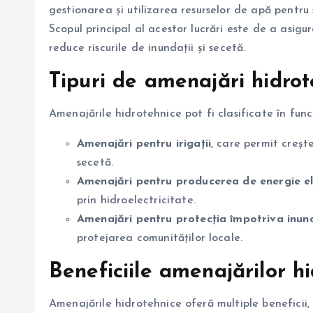
gestionarea și utilizarea resurselor de apă pentru
Scopul principal al acestor lucrări este de a asigur
reduce riscurile de inundații și secetă.
Tipuri de amenajări hidrot
Amenajările hidrotehnice pot fi clasificate în funcț
Amenajări pentru irigații
, care permit creșt
secetă.
Amenajări pentru producerea de energie el
prin hidroelectricitate.
Amenajări pentru protecția împotriva inund
protejarea comunităților locale.
Beneficiile amenajărilor h
Amenajările hidrotehnice oferă multiple beneficii, 