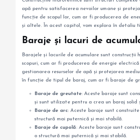
Construcțiile hidrotehnice sunt structuri complexe 
apă pentru satisfacerea nevoilor umane și protejare
funcție de scopul lor, cum ar fi producerea de energ
și altele. În acest capitol, vom explora în detaliu ti
Baraje și lacuri de acumul
Barajele și lacurile de acumulare sunt construcții
scopuri, cum ar fi producerea de energie electrică ș
gestionarea resurselor de apă și protejarea mediulu
în funcție de tipul de baraj, cum ar fi baraje de g
Baraje de greutate
: Aceste baraje sunt cons
și sunt utilizate pentru a crea un baraj solid ș
Baraje de arc
: Aceste baraje sunt construite
structură mai puternică și mai stabilă.
Baraje de cupolă
: Aceste baraje sunt constr
o structură mai puternică și mai stabilă.