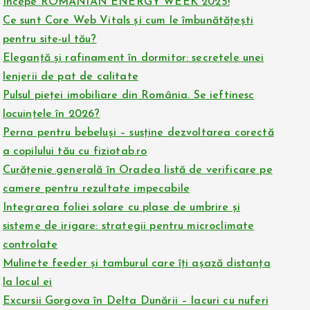
Începe ROMANIAN ENERGY WEEK 2025!
Ce sunt Core Web Vitals și cum le îmbunătățești
pentru site-ul tău?
Eleganță și rafinament în dormitor: secretele unei
lenjerii de pat de calitate
Pulsul pieței imobiliare din România. Se ieftinesc
locuințele în 2026?
Perna pentru bebeluși – susține dezvoltarea corectă
a copilului tău cu fiziotab.ro
Curățenie generală în Oradea listă de verificare pe
camere pentru rezultate impecabile
Integrarea foliei solare cu plase de umbrire și
sisteme de irigare: strategii pentru microclimate
controlate
Mulinete feeder și tamburul care îți așază distanța
la locul ei
Excursii Gorgova în Delta Dunării – lacuri cu nuferi