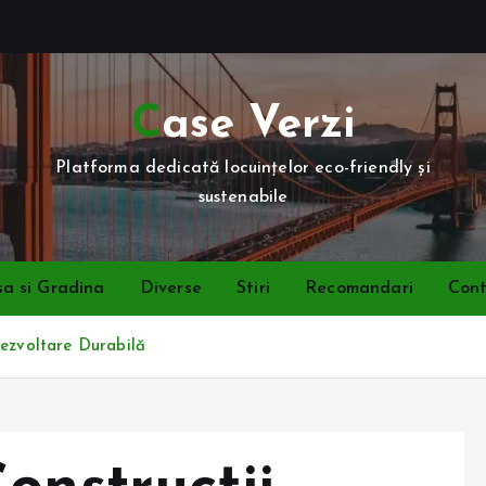
Case Verzi
Platforma dedicată locuințelor eco-friendly și
sustenabile
a si Gradina
Diverse
Stiri
Recomandari
Con
Dezvoltare Durabilă