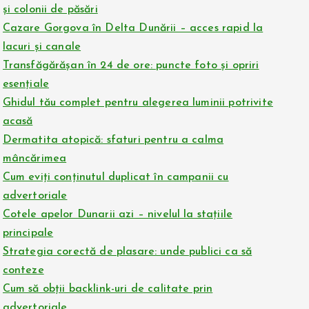
și colonii de păsări
Cazare Gorgova în Delta Dunării – acces rapid la
lacuri și canale
Transfăgărășan în 24 de ore: puncte foto și opriri
esențiale
Ghidul tău complet pentru alegerea luminii potrivite
acasă
Dermatita atopică: sfaturi pentru a calma
mâncărimea
Cum eviți conținutul duplicat în campanii cu
advertoriale
Cotele apelor Dunarii azi – nivelul la stațiile
principale
Strategia corectă de plasare: unde publici ca să
conteze
Cum să obții backlink-uri de calitate prin
advertoriale