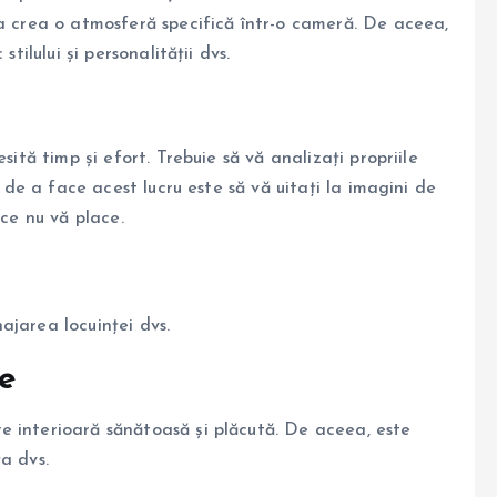
 a crea o atmosferă specifică într-o cameră. De aceea,
tilului și personalității dvs.
sită timp și efort. Trebuie să vă analizați propriile
d de a face acest lucru este să vă uitați la imagini de
 ce nu vă place.
najarea locuinței dvs.
le
e interioară sănătoasă și plăcută. De aceea, este
a dvs.