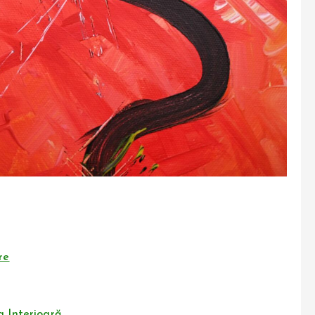
re
a Interioară