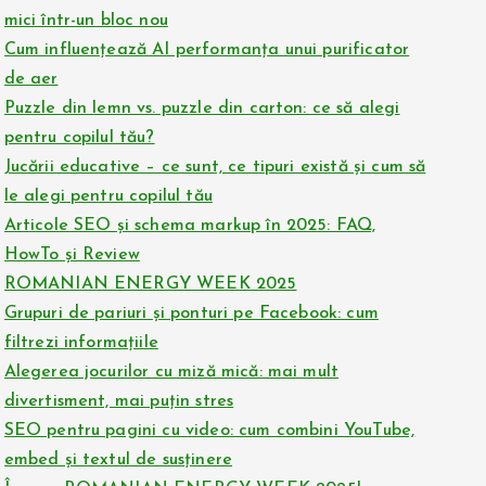
mici într-un bloc nou
Cum influențează AI performanța unui purificator
de aer
Puzzle din lemn vs. puzzle din carton: ce să alegi
pentru copilul tău?
Jucării educative – ce sunt, ce tipuri există și cum să
le alegi pentru copilul tău
Articole SEO și schema markup în 2025: FAQ,
HowTo și Review
ROMANIAN ENERGY WEEK 2025
Grupuri de pariuri și ponturi pe Facebook: cum
filtrezi informațiile
Alegerea jocurilor cu miză mică: mai mult
divertisment, mai puțin stres
SEO pentru pagini cu video: cum combini YouTube,
embed și textul de susținere