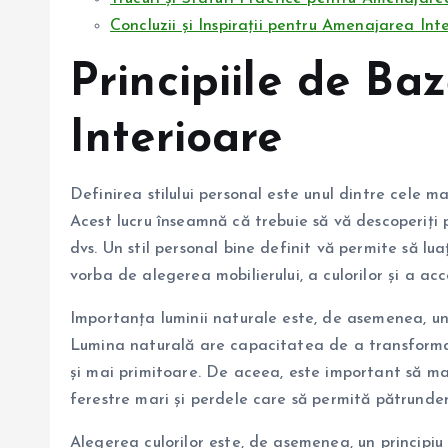
Concluzii și Inspirații pentru Amenajarea Int
Principiile de Ba
Interioare
Definirea stilului personal este unul dintre cele ma
Acest lucru înseamnă că trebuie să vă descoperiți pr
dvs. Un stil personal bine definit vă permite să lu
vorba de alegerea mobilierului, a culorilor și a acce
Importanța luminii naturale este, de asemenea, un
Lumina naturală are capacitatea de a transforma
și mai primitoare. De aceea, este important să max
ferestre mari și perdele care să permită pătrunder
Alegerea culorilor este, de asemenea, un principiu 