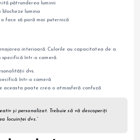
rmită pătrunderea luminii
să blocheze lumina
a o face să pară mai puternică
enajarea interioară. Culorile au capacitatea de a
 specifică într-o cameră.
rsonalității dvs.
specifică într-o cameră
rece aceasta poate crea o atmosferă confuză
ativ și personalizat. Trebuie să vă descoperiți
ea locuinței dvs.”