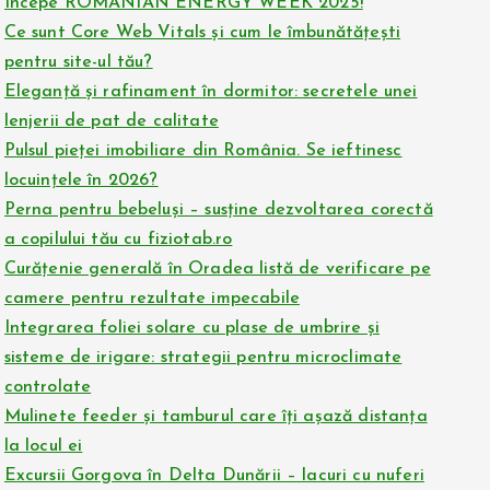
Începe ROMANIAN ENERGY WEEK 2025!
Ce sunt Core Web Vitals și cum le îmbunătățești
pentru site-ul tău?
Eleganță și rafinament în dormitor: secretele unei
lenjerii de pat de calitate
Pulsul pieței imobiliare din România. Se ieftinesc
locuințele în 2026?
Perna pentru bebeluși – susține dezvoltarea corectă
a copilului tău cu fiziotab.ro
Curățenie generală în Oradea listă de verificare pe
camere pentru rezultate impecabile
Integrarea foliei solare cu plase de umbrire și
sisteme de irigare: strategii pentru microclimate
controlate
Mulinete feeder și tamburul care îți așază distanța
la locul ei
Excursii Gorgova în Delta Dunării – lacuri cu nuferi