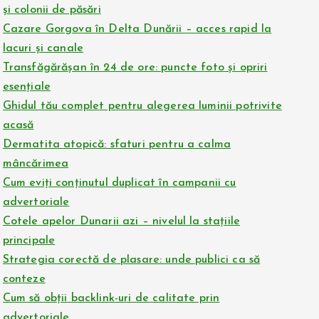
și colonii de păsări
Cazare Gorgova în Delta Dunării – acces rapid la
lacuri și canale
Transfăgărășan în 24 de ore: puncte foto și opriri
esențiale
Ghidul tău complet pentru alegerea luminii potrivite
acasă
Dermatita atopică: sfaturi pentru a calma
mâncărimea
Cum eviți conținutul duplicat în campanii cu
advertoriale
Cotele apelor Dunarii azi – nivelul la stațiile
principale
Strategia corectă de plasare: unde publici ca să
conteze
Cum să obții backlink-uri de calitate prin
advertoriale