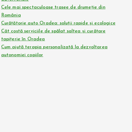
Cele mai spectaculoase trasee de drumeție din
România
Curățătorie auto Oradea: soluții rapide și ecologice
Cât costă serviciile de spălat saltea și curățare
tapițerie în Oradea
Cum ajută terapia personalizată la dezvoltarea
autonomiei copiilor