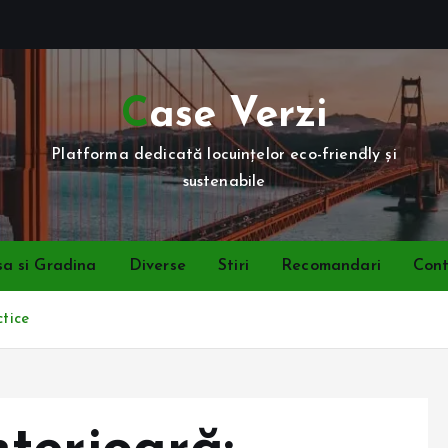
Case Verzi
Platforma dedicată locuințelor eco-friendly și
sustenabile
a si Gradina
Diverse
Stiri
Recomandari
Con
ctice