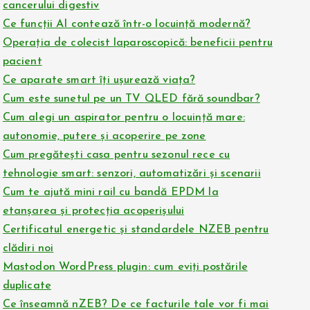
cancerului digestiv
Ce funcții AI contează într-o locuință modernă?
Operația de colecist laparoscopică: beneficii pentru
pacient
Ce aparate smart îți ușurează viața?
Cum este sunetul pe un TV QLED fără soundbar?
Cum alegi un aspirator pentru o locuință mare:
autonomie, putere și acoperire pe zone
Cum pregătești casa pentru sezonul rece cu
tehnologie smart: senzori, automatizări și scenarii
Cum te ajută mini rail cu bandă EPDM la
etanșarea și protecția acoperișului
Certificatul energetic și standardele NZEB pentru
clădiri noi
Mastodon WordPress plugin: cum eviți postările
duplicate
Ce înseamnă nZEB? De ce facturile tale vor fi mai