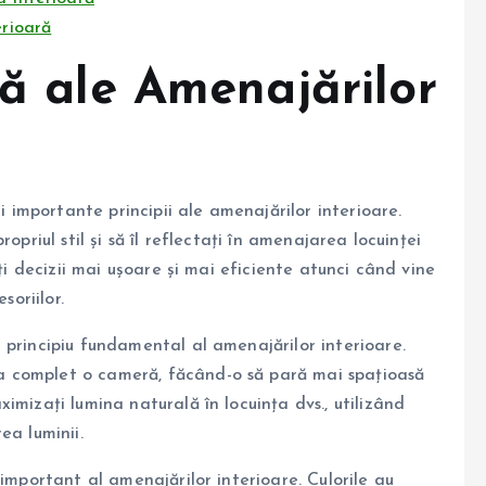
erioară
ză ale Amenajărilor
i importante principii ale amenajărilor interioare.
opriul stil și să îl reflectați în amenajarea locuinței
ați decizii mai ușoare și mai eficiente atunci când vine
soriilor.
 principiu fundamental al amenajărilor interioare.
 complet o cameră, făcând-o să pară mai spațioasă
imizați lumina naturală în locuința dvs., utilizând
ea luminii.
important al amenajărilor interioare. Culorile au