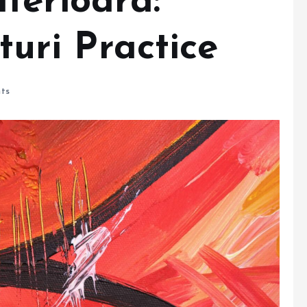
terioară:
aturi Practice
ts