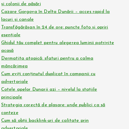
și colonii de păsări
Cazare Gorgova în Delta Dunării – acces rapid la
lacuri și canale
Transfăgărășan în 24 de ore: puncte foto și opriri
esențiale
Ghidul tău complet pentru alegerea luminii potrivite
acasă
Dermatita atopică: sfaturi pentru a calma
mâncărimea
Cum eviți conținutul duplicat în campanii cu
advertoriale
Cotele apelor Dunarii azi – nivelul la stațiile
principale
Strategia corectă de plasare: unde publici ca să
conteze
Cum să obții backlink-uri de calitate prin
advertoriale