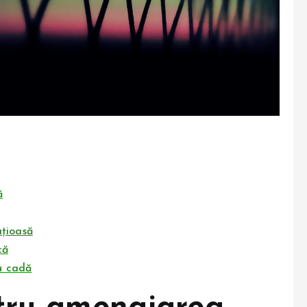
ă
ațioasă
că
cu cadă