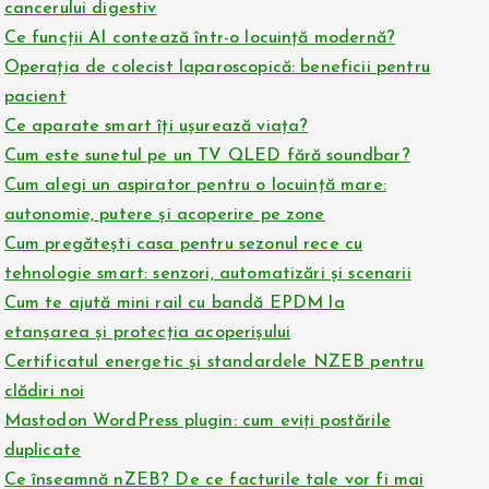
cancerului digestiv
Ce funcții AI contează într-o locuință modernă?
Operația de colecist laparoscopică: beneficii pentru
pacient
Ce aparate smart îți ușurează viața?
Cum este sunetul pe un TV QLED fără soundbar?
Cum alegi un aspirator pentru o locuință mare:
autonomie, putere și acoperire pe zone
Cum pregătești casa pentru sezonul rece cu
tehnologie smart: senzori, automatizări și scenarii
Cum te ajută mini rail cu bandă EPDM la
etanșarea și protecția acoperișului
Certificatul energetic și standardele NZEB pentru
clădiri noi
Mastodon WordPress plugin: cum eviți postările
duplicate
Ce înseamnă nZEB? De ce facturile tale vor fi mai