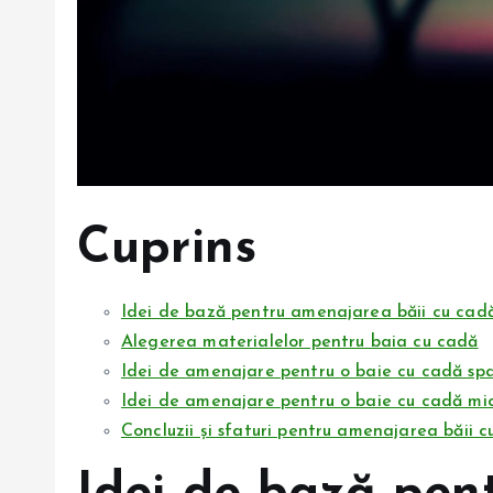
Cuprins
Idei de bază pentru amenajarea băii cu cad
Alegerea materialelor pentru baia cu cadă
Idei de amenajare pentru o baie cu cadă sp
Idei de amenajare pentru o baie cu cadă mi
Concluzii și sfaturi pentru amenajarea băii 