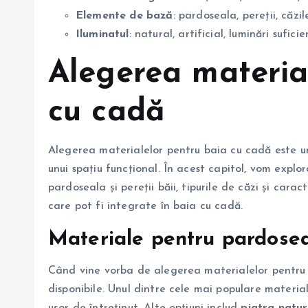
Elemente de bază
: pardoseala, pereții, căzi
Iluminatul
: natural, artificial, luminări sufic
Alegerea materia
cu cadă
Alegerea materialelor pentru baia cu cadă este un
unui spațiu funcțional. În acest capitol, vom explor
pardoseala și pereții băii, tipurile de căzi și caract
care pot fi integrate în baia cu cadă.
Materiale pentru pardoseal
Când vine vorba de alegerea materialelor pentru pa
disponibile. Unul dintre cele mai populare materia
ușor de întreținut. Alte opțiuni includ
piatra natur