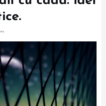
ii cu cadă: idei
ice.
ts