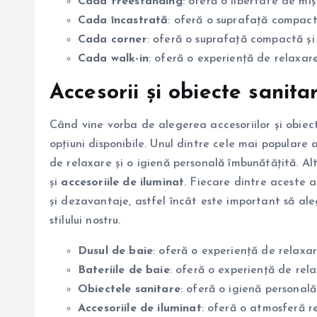
Cada freestanding
: oferă o libertate de mi
Cada încastrată
: oferă o suprafață compact
Cada corner
: oferă o suprafață compactă și 
Cada walk-in
: oferă o experiență de relaxare 
Accesorii și obiecte sanit
Când vine vorba de alegerea accesoriilor și obiec
opțiuni disponibile. Unul dintre cele mai populare 
de relaxare și o igienă personală îmbunătățită. Al
și
accesoriile de iluminat
. Fiecare dintre aceste a
și dezavantaje, astfel încât este important să ale
stilului nostru.
Dusul de baie
: oferă o experiență de relaxar
Bateriile de baie
: oferă o experiență de rela
Obiectele sanitare
: oferă o igienă personală
Accesoriile de iluminat
: oferă o atmosferă r