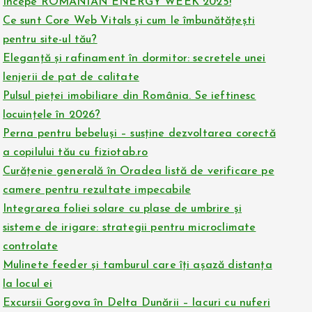
Începe ROMANIAN ENERGY WEEK 2025!
Ce sunt Core Web Vitals și cum le îmbunătățești
pentru site-ul tău?
Eleganță și rafinament în dormitor: secretele unei
lenjerii de pat de calitate
Pulsul pieței imobiliare din România. Se ieftinesc
locuințele în 2026?
Perna pentru bebeluși – susține dezvoltarea corectă
a copilului tău cu fiziotab.ro
Curățenie generală în Oradea listă de verificare pe
camere pentru rezultate impecabile
Integrarea foliei solare cu plase de umbrire și
sisteme de irigare: strategii pentru microclimate
controlate
Mulinete feeder și tamburul care îți așază distanța
la locul ei
Excursii Gorgova în Delta Dunării – lacuri cu nuferi