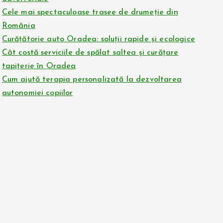
Cele mai spectaculoase trasee de drumeție din
România
Curățătorie auto Oradea: soluții rapide și ecologice
Cât costă serviciile de spălat saltea și curățare
tapițerie în Oradea
Cum ajută terapia personalizată la dezvoltarea
autonomiei copiilor