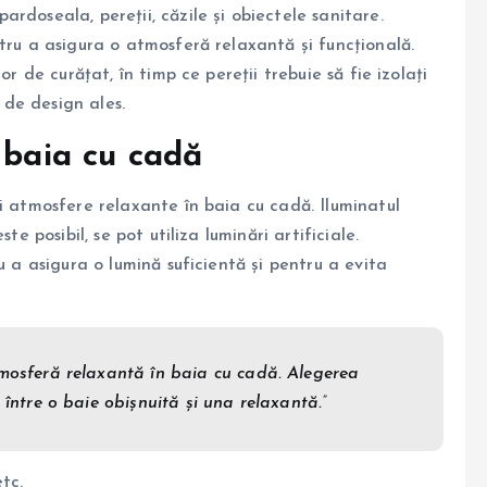
rdoseala, pereții, căzile și obiectele sanitare.
tru a asigura o atmosferă relaxantă și funcțională.
or de curățat, în timp ce pereții trebuie să fie izolați
l de design ales.
 baia cu cadă
i atmosfere relaxante în baia cu cadă. Iluminatul
te posibil, se pot utiliza luminări artificiale.
u a asigura o lumină suficientă și pentru a evita
tmosferă relaxantă în baia cu cadă. Alegerea
 între o baie obișnuită și una relaxantă.”
etc.