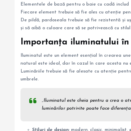
Elementele de bază pentru o baie cu cadă includ pa
Fiecare element trebuie să fie ales cu atenție pen
De pildă, pardoseala trebuie să fie rezistentă și uș
și să aibă o culoare care să se potrivească cu stilu
Importanța iluminatului în
Iluminatul este un element esențial în crearea une
natural este ideal, dar în cazul în care acesta nu es
Luminăriile trebuie să fie alesate cu atenție pentr
umbrele.
„Iluminatul este cheia pentru a crea o a
luminărilor potrivite poate face diferența
Stiluri de design
: modern, clasic, minimalist, 