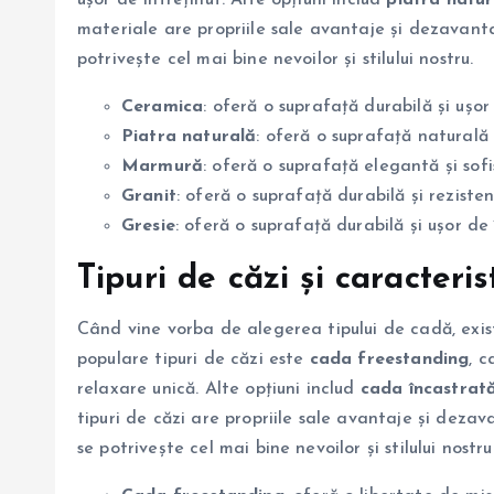
materiale are propriile sale avantaje și dezavanta
potrivește cel mai bine nevoilor și stilului nostru.
Ceramica
: oferă o suprafață durabilă și ușor
Piatra naturală
: oferă o suprafață naturală 
Marmură
: oferă o suprafață elegantă și sof
Granit
: oferă o suprafață durabilă și reziste
Gresie
: oferă o suprafață durabilă și ușor de
Tipuri de căzi și caracterist
Când vine vorba de alegerea tipului de cadă, exist
populare tipuri de căzi este
cada freestanding
, c
relaxare unică. Alte opțiuni includ
cada încastrat
tipuri de căzi are propriile sale avantaje și deza
se potrivește cel mai bine nevoilor și stilului nostru