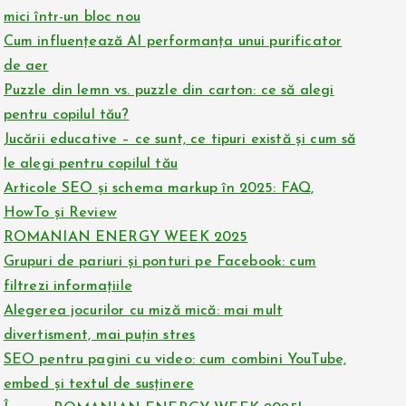
mici într-un bloc nou
Cum influențează AI performanța unui purificator
de aer
Puzzle din lemn vs. puzzle din carton: ce să alegi
pentru copilul tău?
Jucării educative – ce sunt, ce tipuri există și cum să
le alegi pentru copilul tău
Articole SEO și schema markup în 2025: FAQ,
HowTo și Review
ROMANIAN ENERGY WEEK 2025
Grupuri de pariuri și ponturi pe Facebook: cum
filtrezi informațiile
Alegerea jocurilor cu miză mică: mai mult
divertisment, mai puțin stres
SEO pentru pagini cu video: cum combini YouTube,
embed și textul de susținere