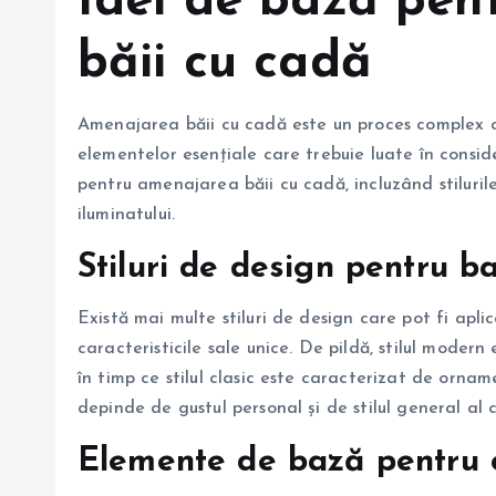
Idei de bază pen
băii cu cadă
Amenajarea băii cu cadă este un proces complex ca
elementelor esențiale care trebuie luate în consid
pentru amenajarea băii cu cadă, incluzând stiluri
iluminatului.
Stiluri de design pentru b
Există mai multe stiluri de design care pot fi apl
caracteristicile sale unice. De pildă, stilul modern
în timp ce stilul clasic este caracterizat de ornam
depinde de gustul personal și de stilul general al c
Elemente de bază pentru 