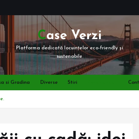
Case Verzi
Platforma dedicată locuințelor eco-friendly și
sustenabile
a si Gradina
Diverse
Stiri
Recomandari
Con
e.