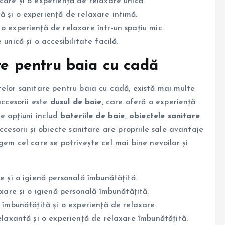
șcare și o experiență de relaxare unică.
ă și o experiență de relaxare intimă.
o experiență de relaxare într-un spațiu mic.
unică și o accesibilitate facilă.
are pentru baia cu cadă
telor sanitare pentru baia cu cadă, există mai multe
accesorii este
dusul de baie
, care oferă o experiență
te opțiuni includ
bateriile de baie
,
obiectele sanitare
ccesorii și obiecte sanitare are propriile sale avantaje
gem cel care se potrivește cel mai bine nevoilor și
e și o igienă personală îmbunătățită.
xare și o igienă personală îmbunătățită.
 îmbunătățită și o experiență de relaxare.
elaxantă și o experiență de relaxare îmbunătățită.