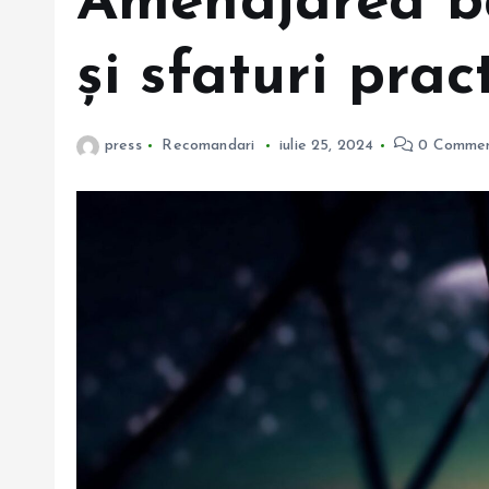
Amenajarea bă
și sfaturi pract
press
Recomandari
iulie 25, 2024
0 Commen