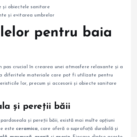
le și obiectele sanitare
iente și evitarea umbrelor
lelor pentru baia
 pas crucial în crearea unei atmosfere relaxante și a
a diferitele materiale care pot fi utilizate pentru
eristicile lor, precum și accesorii și obiecte sanitare
a și pereții băii
rdoseala și pereții băii, există mai multe opțiuni
le este
ceramica
, care oferă o suprafață durabilă și
ală
,
marmură
,
granit
și
gresie
. Fiecare dintre aceste