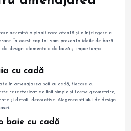
tru amenajarea
re necesită o planificare atentă și o înțelegere a
erare. În acest capitol, vom prezenta ideile de bază
le de design, elementele de bază și importanța
aia cu cadă
icate în amenajarea băii cu cadă, fiecare cu
 este caracterizat de linii simple și forme geometrice,
ente și detalii decorative. Alegerea stilului de design
asei.
o baie cu cadă